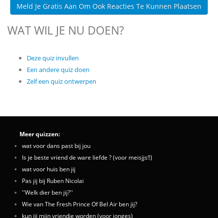
Meld Je Gratis Aan Om Ook Reacties Te Kunnen Plaatsen
WAT WIL JE NU DOEN?
Deze quiz invullen
Een andere quiz doen
Zelf een quiz ontwerpen
Meer quizzen:
wat voor dans past bij jou
Is je beste vriend de ware liefde ? (voor meisjjs!!)
wat voor huis ben jij
Pas jij bij Ruben Nicolai
''Welk dier ben jij?''
Wie van The Fresh Prince Of Bel Air ben jij?
kun jij mijn vriendje worden (voor jonges)