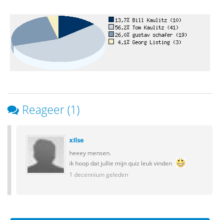
Reageer (1)
xIlse
heeey mensen.
ik hoop dat jullie mijn quiz leuk vinden
1 decennium geleden