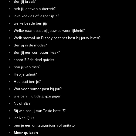
Ben jij braaf?
heb jij last van puberteit?
Jake koekjes of jasper ijsje?
welke beatle ben jij?
Welke naam past bij jouw persoonlijkheid?
Welk moraal uit Disney past het best bij jouw leven?
Ben jij in de mode??
Ben jij een computer freak?
spoor 5 2de deel quizlet
hou jij van msn?
Heb je talent?
Hoe oud ben je?
Wat voor humor past bij jou?
wie ben jij uit de grijze jager
NL of BE ?
Bij wie pas jij van Tokio hotel ??
Ja/ Nee Quiz
ben je een unitato,unicorn of unitato
Meer quizzen