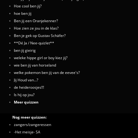
Hoe cool ben jij?
hoe ben jij
Ben jij een Oranjekenner?
Hoe zien ze jou in de klas?
Ben je gek op Gustav Schäfer?
**Dé Ja / Nee-quizlet**
ben jij gieirig
weleke hippe girl or boy kiez jij?
wie ben jij van horseland
welke pokemon ben jij van de eevee's?
Jij Houd van...?
de heideroosjes!!!
Is hij op jou?
Meer quizzen
Nog meer quizzen:
zangers/zangeressen
-Het meisje- SA