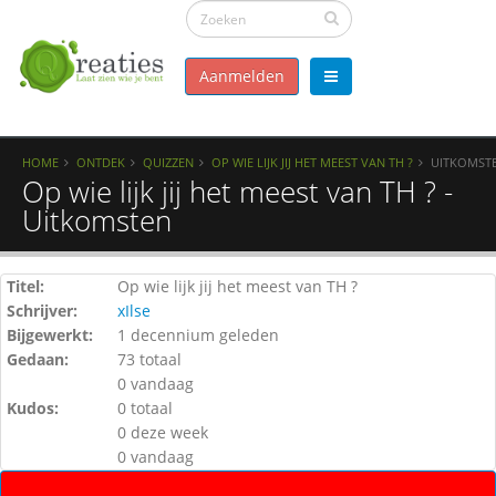
Aanmelden
HOME
ONTDEK
QUIZZEN
OP WIE LIJK JIJ HET MEEST VAN TH ?
UITKOMST
Op wie lijk jij het meest van TH ? -
Uitkomsten
Titel:
Op wie lijk jij het meest van TH ?
Schrijver:
xIlse
Bijgewerkt:
1 decennium geleden
Gedaan:
73 totaal
0 vandaag
Kudos:
0 totaal
0 deze week
0 vandaag