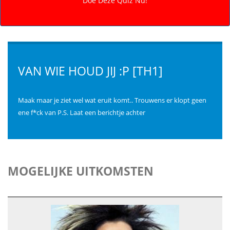
VAN WIE HOUD JIJ :P [TH1]
Maak maar je ziet wel wat eruit komt.. Trouwens er klopt geen
ene f*ck van P.S. Laat een berichtje achter
MOGELIJKE UITKOMSTEN