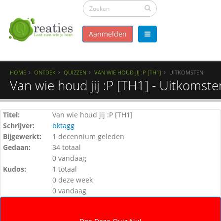
Aanmelden
HOME
ONTDEK
QUIZZEN
VAN WIE HOUD JIJ :P [TH1]
UITKOMSTEN
Van wie houd jij :P [TH1] - Uitkomste
Titel:
Van wie houd jij :P [TH1]
Schrijver:
bktagg
Bijgewerkt:
1 decennium geleden
Gedaan:
34 totaal
0 vandaag
Kudos:
1 totaal
0 deze week
0 vandaag