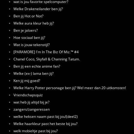
wat is jou favorite spelcomputer?
Welke Drakeneilander ben jij?
Ben jij Hot or Not?
Welke aura kleur heb jij?
Ben je jaloers?
Hoe sociaal ben jij?
Wat is jouw tekenstijl?
[PARAMORE] I'm In The Biz Of Miz.™ #4
Chanel Coco, Skyfall & Channing Tatum.
Ben jij een echte anime fan?
Welke (ex-) lama ben jij?
Ken jij mij goed?
Welke Harry Potter personage ben jij? Wel meer dan 20 uitkomsten!
Vriendschapsquiz
wat heb jij altijd bij je?
zangers/zangeressen
welke heksen naam past bij jou!(deel2)
Welke haarkleur past het beste bij jou?
welk mobieltje past bij jou?