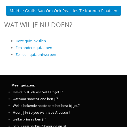
Meld Je Gratis Aan Om Ook Reacties Te Kunnen Plaatsen
WAT WIL JE NU DOEN?
Deze quiz invullen
Een andere quiz doen
Zelf een quiz ontwerpen
Meer quizzen:
HaRrY pOtTeR wIe VaLt Op JoU!?
wat voor soort vriend ben jij?
Welke bekende hottie past het best bij jou?
Hoor jij in So you wannabe A postar?
welke prinses ben jij?
ben jij een barbie???(voor de girls)