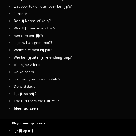
wat voor tokio hotel lover ben jij???
je roepzin
Ben jij Naomi of Kelly?
Wordt Jij men vriendin???
hoe slim ben jij???
is jouw hart gedumpt??
Welke site past bij jou?
Wie ben jij uit mijn vriendengroep?
bill mijne vriend
welke naam
wat wet jy van tokio hotel???
Donald duck
Lijk jij op mij ?
The Girl From the Future [3]
Meer quizzen
Nog meer quizzen:
lijk jij op mij