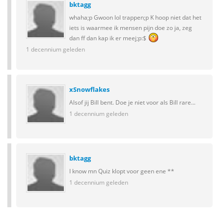
bktagg
whaha;p Gwoon lol trappen;p K hoop niet dat het
iets is waarmee ik mensen pijn doe zo ja, zeg
dan ff dan kap ik er meej;p:$
1 decennium geleden
xSnowflakes
Alsof jij Bill bent. Doe je niet voor als Bill rare...
1 decennium geleden
bktagg
I know mn Quiz klopt voor geen ene **
1 decennium geleden