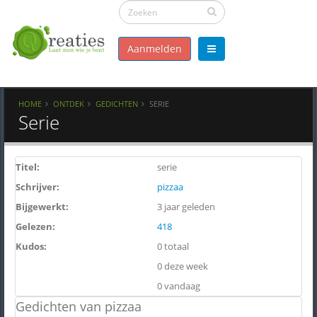
Aanmelden
HOME
ONTDEK
GEDICHTEN
SERIE
Serie
Titel:
serie
Schrijver:
pizzaa
Bijgewerkt:
3 jaar geleden
Gelezen:
418
Kudos:
0 totaal
0 deze week
0 vandaag
Gedichten van pizzaa