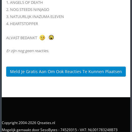
1. ANGELS OF DEATH
2. NOG STEEDS NINJAGO
3. NATUURLIJK INAZUMA ELEVEN
4. HEARTSTOPPER
ALVAST BEDANKT
Er zijn nog geen reacties.
Meld Je Gratis Aan Om Ook Reacties Te Kunnen Plaatsen
Copyright 2004-2026 Qreaties.nl
Mogelijk gemaakt door SesoBytes - 74529315 - VAT: NL001783248B73