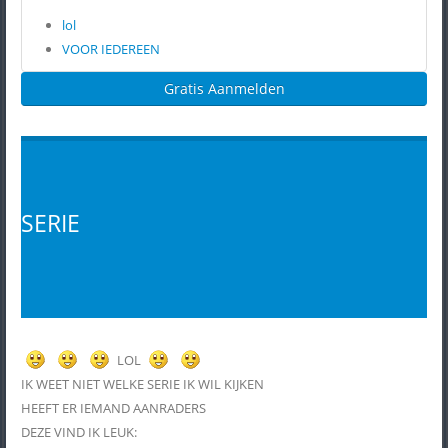
lol
VOOR IEDEREEN
Gratis Aanmelden
SERIE
LOL
IK WEET NIET WELKE SERIE IK WIL KIJKEN
HEEFT ER IEMAND AANRADERS
DEZE VIND IK LEUK: