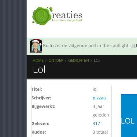
Koito
zet de volgende poll in the spotlight:
HOME
ONTDEK
GEDICHTEN
LOL
Lol
Titel:
lol
Schrijver:
pizzaa
Bijgewerkt:
3 jaar
geleden
LOL
Gelezen:
317
Kudos:
0 totaal