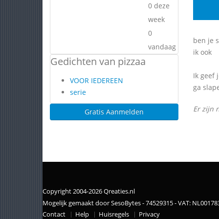
0 deze
week
0
ben je 
vandaag
ik ook
Gedichten van pizzaa
Ik geef
VOOR IEDEREEN
ga slap
serie
Er zijn 
Gratis Aanmelden
Copyright 2004-2026 Qreaties.nl
Mogelijk gemaakt door SesoBytes - 74529315 - VAT: NL0017
Contact
Help
Huisregels
Privacy