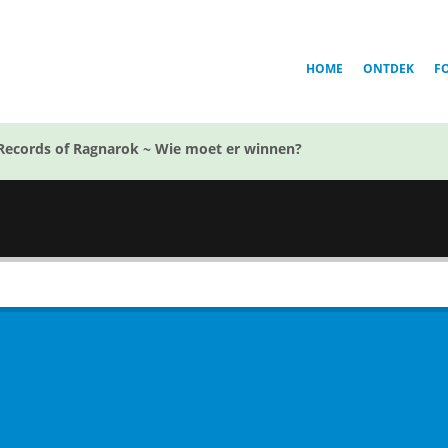
HOME
ONTDEK
F
Records of Ragnarok ~ Wie moet er winnen?