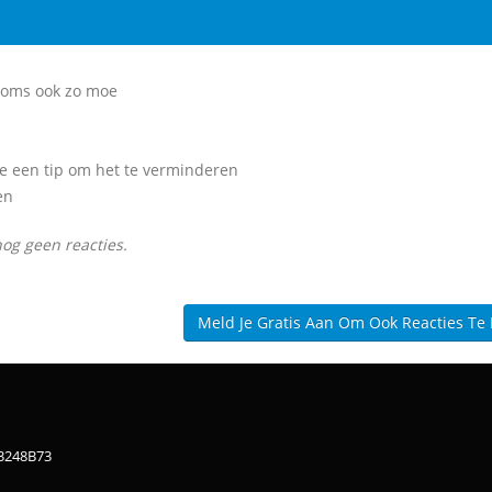
soms ook zo moe
 je een tip om het te verminderen
en
nog geen reacties.
Meld Je Gratis Aan Om Ook Reacties Te
83248B73