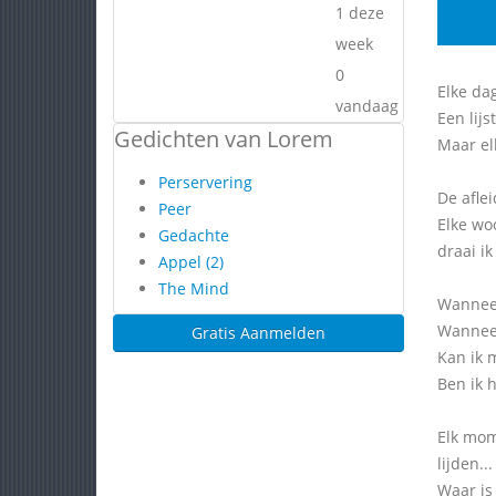
1 deze
week
0
Elke da
vandaag
Een lijs
Gedichten van Lorem
Maar el
Perservering
De aflei
Peer
Elke woo
Gedachte
draai i
Appel (2)
The Mind
Wanneer
Wanneer 
Gratis Aanmelden
Kan ik m
Ben ik 
Elk mom
lijden..
Waar is