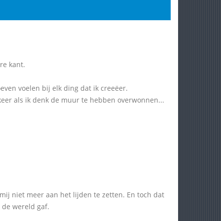
re kant.
even voelen bij elk ding dat ik creeëer.
e keer als ik denk de muur te hebben overwonnen...
ij niet meer aan het lijden te zetten. En toch dat
n de wereld gaf.