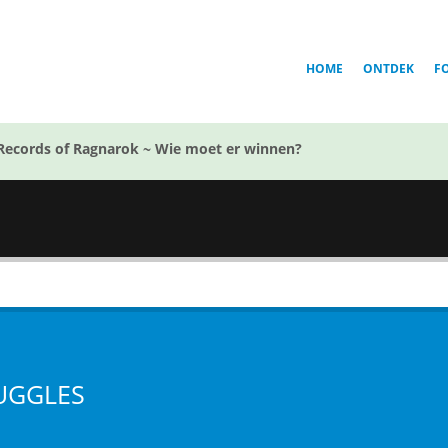
HOME
ONTDEK
F
Records of Ragnarok ~ Wie moet er winnen?
UGGLES