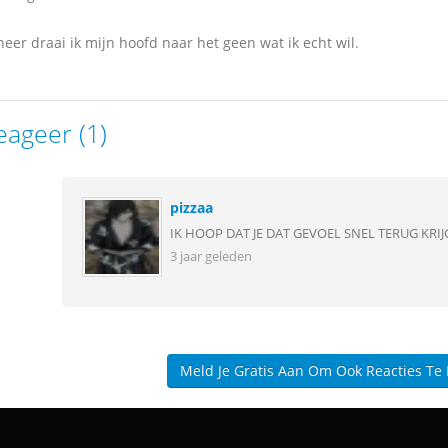
eer draai ik mijn hoofd naar het geen wat ik echt wil.
eageer (1)
pizzaa
IK HOOP DAT JE DAT GEVOEL SNEL TERUG KRIJ
3 jaar geleden
Meld Je Gratis Aan Om Ook Reacties Te