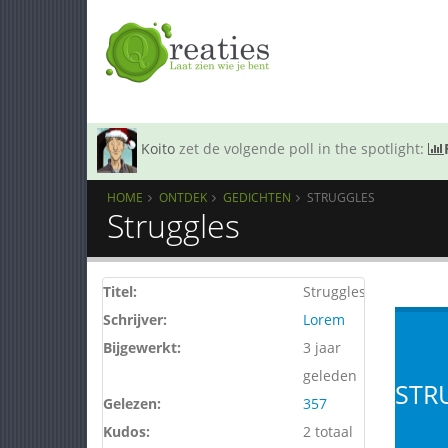
Koito
zet de volgende poll in the spotlight:
HOME
ONTDEK
GEDICHTEN
STRUGGLES
Struggles
Titel:
Struggles
Schrijver:
Lorem
Bijgewerkt:
3 jaar
geleden
STR
Gelezen:
357
Kudos:
2 totaal