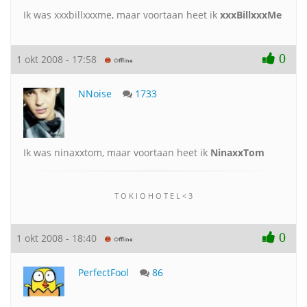
Ik was xxxbillxxxme, maar voortaan heet ik
xxxBillxxxMe
0
1 okt 2008 - 17:58
NNoise
1733
Ik was ninaxxtom, maar voortaan heet ik
NinaxxTom
T O K I O H O T E L < 3
0
1 okt 2008 - 18:40
PerfectFool
86