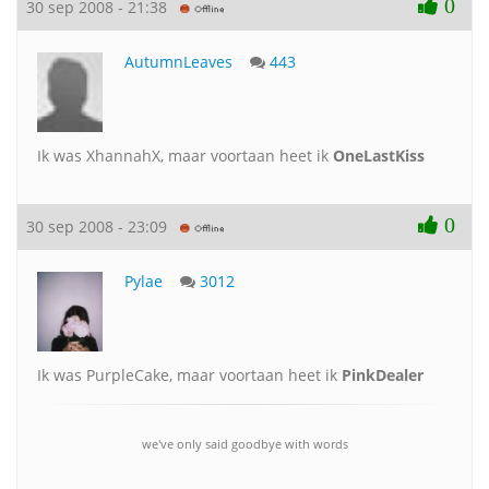
0
30 sep 2008 - 21:38
AutumnLeaves
443
Ik was XhannahX, maar voortaan heet ik
OneLastKiss
0
30 sep 2008 - 23:09
Pylae
3012
Ik was PurpleCake, maar voortaan heet ik
PinkDealer
we've only said goodbye with words