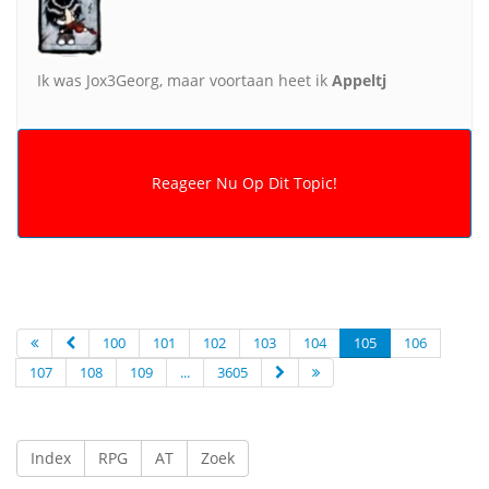
Ik was Jox3Georg, maar voortaan heet ik
Appeltj
100
101
102
103
104
105
106
107
108
109
...
3605
Index
RPG
AT
Zoek