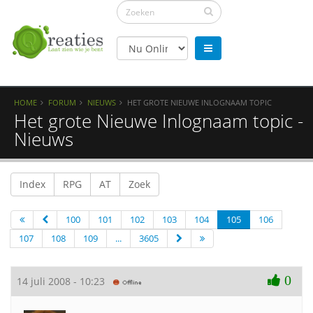
HOME
FORUM
NIEUWS
HET GROTE NIEUWE INLOGNAAM TOPIC
Het grote Nieuwe Inlognaam topic -
Nieuws
Index
RPG
AT
Zoek
100
101
102
103
104
105
106
107
108
109
...
3605
0
14 juli 2008 - 10:23