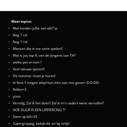
Meer topics:
Wat vonden jullie van wb??:p
Nog 1 rol
Nog 1 rol
Mensen die in me serie spelen!!
Wat is jou top 4, van de jongens van TH?
welke pet vn tom ?
Veel nieuwe quizen!!
Dit nummer moet je horen!
th fans !! mogen altijd hun msn aan moi geven :D:D:DD:
Rollen<3
yooo
Vervolg; Zal ik het doen? Zal ik m'n vaders wens vervullen?
HOE DUUR IS EEN LIPPIERCING ??
Stem op bill<33
Supergrappig, bekijk dit, en lig strijk!