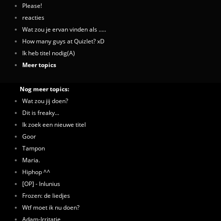
Please!
reacties
Wat zou je ervan vinden als .....
How many guys at Quizlet? xD
Ik heb titel nodig(A)
Meer topics
Nog meer topics:
Wat zou jij doen?
Dit is freaky...
Ik zoek een nieuwe titel
Goor
Tampon
Maria.
Hiphop ^^
[OP] - Inlunius
Frozen: de liedjes
Wtf moet ik nu doen?
Adam-Irritatie