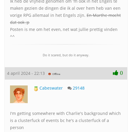
Ik heb de vrijheid genomen om 'm ook in het Engels te
maken gezien de dingen die ik al over hem heb van een
vorige RPG allemaal in het Engels zijn.
En Marthe mocht
dat ook ;p
Posten is me om het even, net wat jullie prettig vinden
^^
Do it scared, but do it anyway.
0
4 april 2024 - 22:13
Cabeswater
29148
I'm getting somewhere with Charlie's background which
is a clusterfuck of events bc he's a clusterfuck of a
person