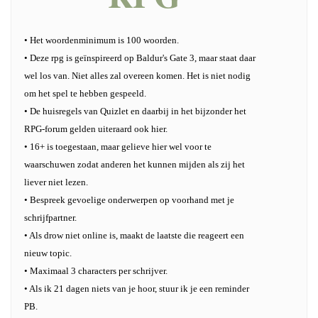
• Het woordenminimum is 100 woorden.
• Deze rpg is geïnspireerd op Baldur's Gate 3, maar staat daar
wel los van. Niet alles zal overeen komen. Het is niet nodig
om het spel te hebben gespeeld.
• De huisregels van Quizlet en daarbij in het bijzonder het
RPG-forum gelden uiteraard ook hier.
• 16+ is toegestaan, maar gelieve hier wel voor te
waarschuwen zodat anderen het kunnen mijden als zij het
liever niet lezen.
• Bespreek gevoelige onderwerpen op voorhand met je
schrijfpartner.
• Als drow niet online is, maakt de laatste die reageert een
nieuw topic.
• Maximaal 3 characters per schrijver.
• Als ik 21 dagen niets van je hoor, stuur ik je een reminder
PB.