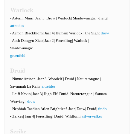
Warlock
- Asterin Mairi| Jaar 3| Drow | Warlock| Shadowmagic | djerq|
artreides
- Aemon Blackthorn| Jaar 4| Human| Warlock | the Sight
drow
- Aoth Dongyu Xiao| Jaar 2| Forestling| Warlock |
Shadowmagic
greenfeld
Druid
- Nimue Artison| Jaar 3| Woodelf | Druid | Naturetongue |
Savannah La Rain |
artreides
- Leiff Navin| Jaar 3| High Elf| Druid| Naturetongue | Samara
Weaving |
drow
-
Nephiah Taedian
Arlen Brightleaf| Jaar| Drow| Druid|
frodo
- Zarxes| Jaar 4| Forestling| Druid| Wildform|
silverwalker
Scribe