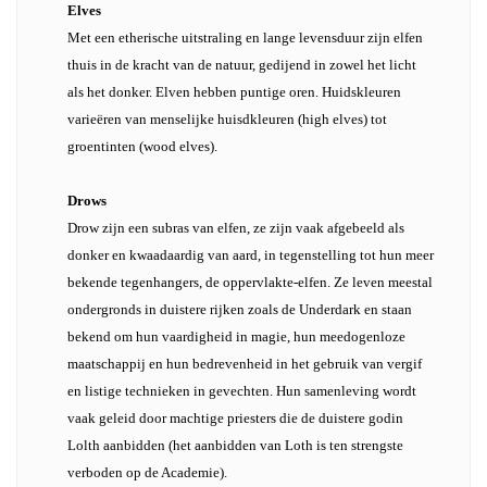
Elves
Met een etherische uitstraling en lange levensduur zijn elfen
thuis in de kracht van de natuur, gedijend in zowel het licht
als het donker. Elven hebben puntige oren. Huidskleuren
varieëren van menselijke huisdkleuren (high elves) tot
groentinten (wood elves).
Drows
Drow zijn een subras van elfen, ze zijn vaak afgebeeld als
donker en kwaadaardig van aard, in tegenstelling tot hun meer
bekende tegenhangers, de oppervlakte-elfen. Ze leven meestal
ondergronds in duistere rijken zoals de Underdark en staan
bekend om hun vaardigheid in magie, hun meedogenloze
maatschappij en hun bedrevenheid in het gebruik van vergif
en listige technieken in gevechten. Hun samenleving wordt
vaak geleid door machtige priesters die de duistere godin
Lolth aanbidden (het aanbidden van Loth is ten strengste
verboden op de Academie).