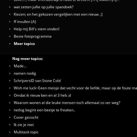
wat zetten jullie op jullie spandoek?
Kiezen; en het gekozen vergelijken met een nieuw. ;]
ff invullen (A)
Help mij Bill's stem vinden!
Beste fotoprogramma
Meer topics
Nog meer topics:
Made...
namen nodig
SchrijversID van Stone Cold
Wish me luck~Eeen meisje dat vecht voor de liefde, maar op de foute ma
Omdat ik nieuw ben en al 3 heb ;d
Waarom wonen al die leuke mensen toch allemaal zo ver weg?
netlog begint een beetje te freaken..
Cover gezocht
Ik zie je niet
Multitask topic