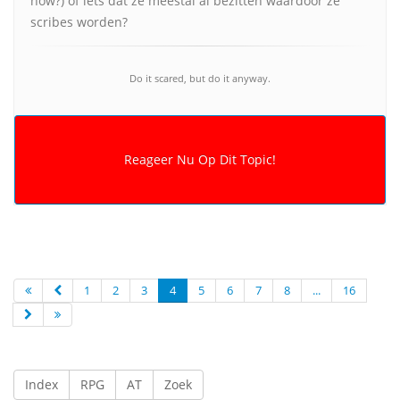
how?) of iets dat ze meestal al bezitten waardoor ze
scribes worden?
Do it scared, but do it anyway.
1
2
3
4
5
6
7
8
...
16
Index
RPG
AT
Zoek