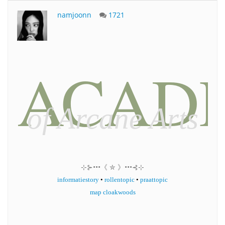
namjoonn
1721
ACAD
of Arcane Arts
⊹⊱•••《 ✮ 》•••⊰⊹
informatiestory
•
rollentopic
•
praattopic
map cloakwoods