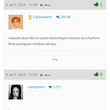
1
4 april 2024 - 11:48
Cabeswater
29148
i would also like to claim Ninefingers Keene as Charlie's
first surrogate mother ok bye
help
0
4 april 2024 - 11:50
namjoonn
1721