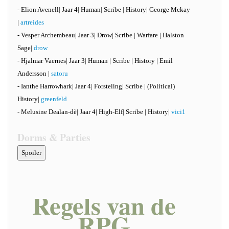
- Elion Avenell| Jaar 4| Human| Scribe | History| George Mckay
|
artreides
- Vesper Archembeau| Jaar 3| Drow| Scribe | Warfare | Halston
Sage|
drow
- Hjalmar Vaernes| Jaar 3| Human | Scribe | History | Emil
Andersson |
satoru
- Ianthe Harrowhark| Jaar 4| Forsteling| Scribe | (Political)
History|
greenfeld
- Melusine Dealan-dè| Jaar 4| High-Elf| Scribe | History|
vici1
Dorms & Parties
Regels van de
RPG