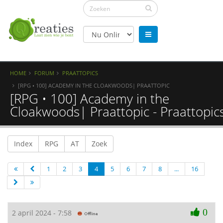
HOME
FORUM
PRAATTOPICS
[RPG • 100] ACADEMY IN THE CLOAKWOODS| PRAATTOPIC
[RPG • 100] Academy in the
Cloakwoods| Praattopic - Praattopic
Index
RPG
AT
Zoek
1
2
3
4
5
6
7
8
...
16
0
2 april 2024 - 7:58