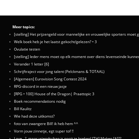
Meer topics:
[stelling] Het prijzengeld voor mannelijke en vrouwelijke sporters moet 
Welk boek heb je het laatst gekocht/gelezen? • 3
Ovulatie testen
[stelling] Ieder mens moet op elk moment over diens levenseinde kunnen
Verander 1 letter [6]
Schrijftraject voor jong talent (Pelckmans & TOTAAL)
[Algemeen] Eurovision Song Contest 2024
RPG-discord in een nieuw jasje
[RPG • 100] House of the Dragon| Praattopic 3
Boek recommendations nodig
Bill Kaulitz
Wie had deze uitkomst?
foto van zwangere Bill! ik heb hem ^^
Vorm jouw zinnetje, egt super tof !!
Love...?, maar vriendschap is nooit te breken! [TH] Maken [A]??