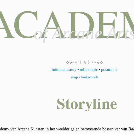
ACADE
of Arcane Art
⊹⊱•••《 ✮ 》•••⊰⊹
informatiestory
•
rollentopic
•
praattopic
map cloakwoods
Storyline
ademy van Arcane Kunsten in het weelderige en betoverende bossen ver van
Bal