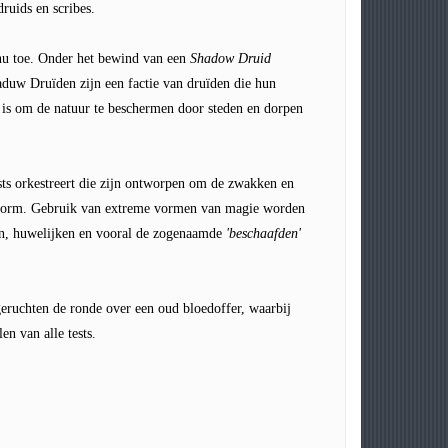
ruids en scribes.
 nu toe. Onder het bewind van een
Shadow Druid
duw Druïden zijn een factie van druïden die hun
k is om de natuur te beschermen door steden en dorpen
sts orkestreert die zijn ontworpen om de zwakken en
e norm. Gebruik van extreme vormen van magie worden
en, huwelijken en vooral de zogenaamde
'beschaafden'
eruchten de ronde over een oud bloedoffer, waarbij
en van alle tests.