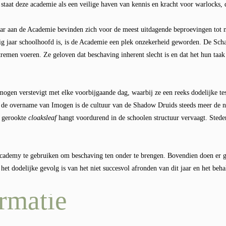
staat deze academie als een veilige haven van kennis en kracht voor warlocks, d
jaar aan de Academie bevinden zich voor de meest uitdagende beproevingen tot
g jaar schoolhoofd is, is de Academie een plek onzekerheid geworden. De Scha
tremen voeren. Ze geloven dat beschaving inherent slecht is en dat het hun taa
ogen verstevigt met elke voorbijgaande dag, waarbij ze een reeks dodelijke te
nds de overname van Imogen is de cultuur van de Shadow Druids steeds meer d
 gerookte
cloaksleaf
hangt voordurend in de schoolen structuur vervaagt. Sted
cademy te gebruiken om beschaving ten onder te brengen. Bovendien doen er g
l het dodelijke gevolg is van het niet succesvol afronden van dit jaar en het behal
rmatie