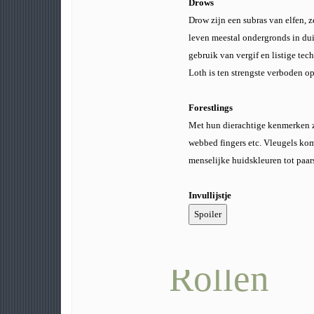
Drows
Drow zijn een subras van elfen, 
leven meestal ondergronds in du
gebruik van vergif en listige te
Loth is ten strengste verboden o
Forestlings
Met hun dierachtige kenmerken 
webbed fingers etc. Vleugels ko
menselijke huidskleuren tot paars 
Invullijstje
Rollen