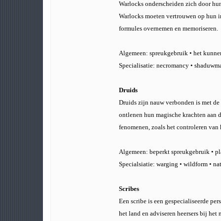
Warlocks onderscheiden zich door hun
Warlocks moeten vertrouwen op hun int
formules overnemen en memoriseren.
Algemeen: spreukgebruik • het kunnen
Specialisatie: necromancy • shaduwmag
Druids
Druids zijn nauw verbonden is met de 
ontlenen hun magische krachten aan de
fenomenen, zoals het controleren van h
Algemeen: beperkt spreukgebruik • pl
Specialsiatie: warging • wildform • n
Scribes
Een scribe is een gespecialiseerde pe
het land en adviseren heersers bij he