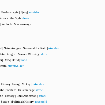
k| Shadowmagic | djerq|
artreides
arlock | the Sight
drow
ng| Warlock | Shadowmagic
id | Naturetongue | Savannah La Rain |
artreides
| Naturetongue | Samara Weaving |
drow
aar| Drow| Druid|
frodo
ldform|
silverwalker
 | History| George Mckay |
artreides
ibe | Warfare | Halston Sage|
drow
ibe | History | Emil Andersson |
satoru
 Scribe | (Political) History|
greenfeld