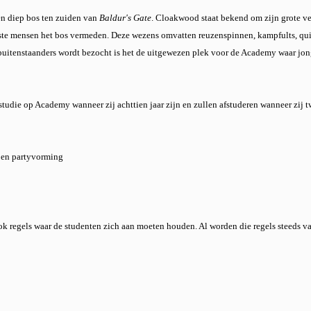
en diep bos ten zuiden van
Baldur's Gate
. Cloakwood staat bekend om zijn grote ve
te mensen het bos vermeden. Deze wezens omvatten reuzenspinnen, kampfults, quick
 buitenstaanders wordt bezocht is het de uitgewezen plek voor de Academy waar jo
udie op Academy wanneer zij achttien jaar zijn en zullen afstuderen wanneer zij t
e en partyvorming
k regels waar de studenten zich aan moeten houden. Al worden die regels steeds va