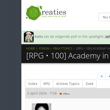
Koito
zet de volgende poll in the spotlight:
HOME
FORUM
PRAATTOPICS
[RPG • 100] ACADEMY 
[RPG • 100] Academy in 
Index
RPG
Actieve Topics
Zoek
2 april 2024 - 7:58