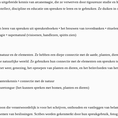
 uitgebreide kennis van arcanemagie, die ze verwerven door rigoureuze studie en 
ellect, discipline en educatie om spreuken te leren en te gebruiken. Ze duiken in
 leren van spreuken uit spreukenboeken • het brouwen van toverdranken • rituele
ie • supernatural (visioenen, handlezen, spirits zien)
natuur en de elementen. Ze hebben een diepe connectie met de aarde, planten, diere
 natuurlijke wereld. Ze gebruiken hun connectie met de elementen om spreuken te 
et weer, genezing, het oproepen van planten en dieren, en het beïnvloeden van het 
antenkennis • connectie met de natuur
aturetongue {het kunnen spreken met bomen, planten en dieren)
rsoon die verantwoordelijk is voor het schrijven, onthouden en vastleggen van bela
t nemen van beslissingen. Scribes worden gekenmerkt door hun spreukgebruik, fotog