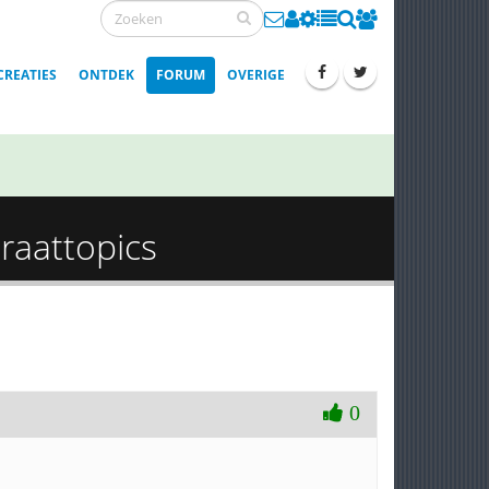
CREATIES
ONTDEK
FORUM
OVERIGE
raattopics
0