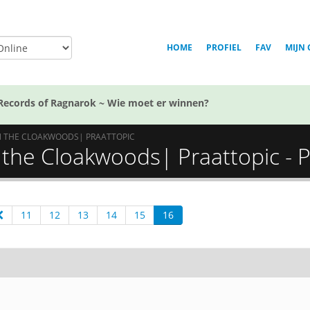
HOME
PROFIEL
FAV
MIJN 
Records of Ragnarok ~ Wie moet er winnen?
IN THE CLOAKWOODS| PRAATTOPIC
the Cloakwoods| Praattopic - P
11
12
13
14
15
16