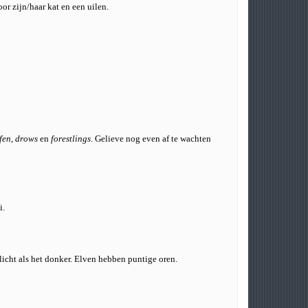
or zijn/haar kat en een uilen.
fen
,
drows
en
forestlings
. Gelieve nog even af te wachten
i.
 licht als het donker. Elven hebben puntige oren.