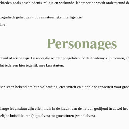
bieden zoals geschiedenis, religie en wiskunde. Iedere scribe wordt ondersteund do
ografisch geheugen • bovennatuurlijke intelligentie
cine
Personages
ruid of scribe zijn. De
races
die worden toegelaten tot de Academy zijn
mensen
,
el
dat iedereen hier tegelijk mee kan starten.
n staan bekend om hun volharding, creativiteit en eindeloze capaciteit voor groe
 lange levensduur zijn elfen thuis in de kracht van de natuur, gedijend in zowel het
lijke huisdkleuren (high elves) tot groentinten (wood elves).