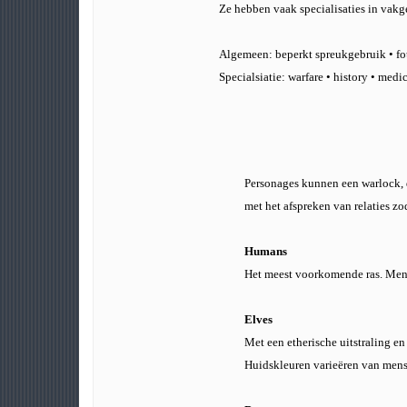
Ze hebben vaak specialisaties in vakge
Algemeen: beperkt spreukgebruik • fot
Specialsiatie: warfare • history • medi
Personages kunnen een warlock, d
met het afspreken van relaties zo
Humans
Het meest voorkomende ras. Mense
Elves
Met een etherische uitstraling en
Huidskleuren varieëren van mense