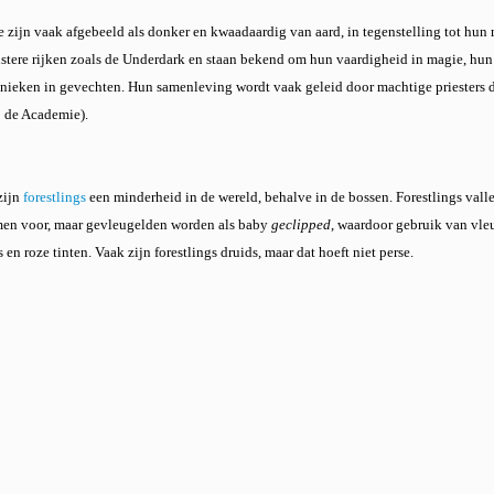
ze zijn vaak afgebeeld als donker en kwaadaardig van aard, in tegenstelling tot hu
istere rijken zoals de Underdark en staan bekend om hun vaardigheid in magie, h
chnieken in gevechten. Hun samenleving wordt vaak geleid door machtige priesters 
p de Academie).
zijn
forestlings
een minderheid in de wereld, behalve in de bossen. Forestlings valle
men voor, maar gevleugelden worden als baby
geclipped
, waardoor gebruik van vleu
en roze tinten. Vaak zijn forestlings druids, maar dat hoeft niet perse.