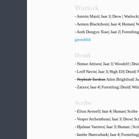
Warlock
- Asterin Mairi| Jaar 3| Drow | Warloc
- Aemon Blackthorn| Jaar 4| Human| W
- Aoth Dongyu Xiao| Jaar 2| Forestli
greenfeld
Druid
- Nimue Artison| Jaar 3| Woodelf | Dru
- Leiff Navin| Jaar 3| High Elf| Druid
-
Nephiah Taedian
Arlen Brightleaf| J
- Zarxes| Jaar 4| Forestling| Druid| Wi
Scribe
- Elion Avenell| Jaar 4| Human| Scribe
- Vesper Archembeau| Jaar 3| Drow| Scr
- Hjalmar Vaernes| Jaar 3| Human | Scr
- Ianthe Harrowhark| Jaar 4| Forsteling|