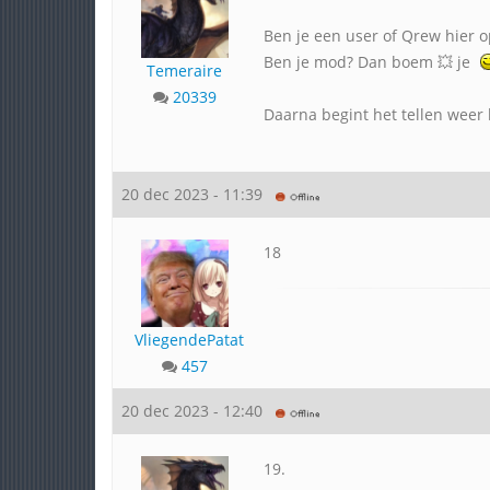
Ben je een user of Qrew hier op
Ben je mod? Dan boem 💥 je
Temeraire
20339
Daarna begint het tellen weer b
20 dec 2023 - 11:39
18
VliegendePatat
457
20 dec 2023 - 12:40
19.