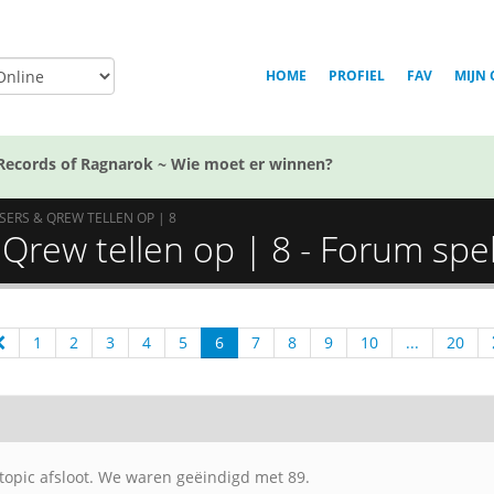
HOME
PROFIEL
FAV
MIJN 
Records of Ragnarok ~ Wie moet er winnen?
ERS & QREW TELLEN OP | 8
rew tellen op | 8 - Forum spel
1
2
3
4
5
6
7
8
9
10
...
20
e topic afsloot. We waren geëindigd met 89.