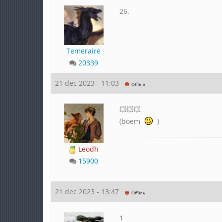
26.
Temeraire
20339
21 dec 2023 - 11:03
💥💥💥
(boem
)
Leodh
15900
21 dec 2023 - 13:47
1