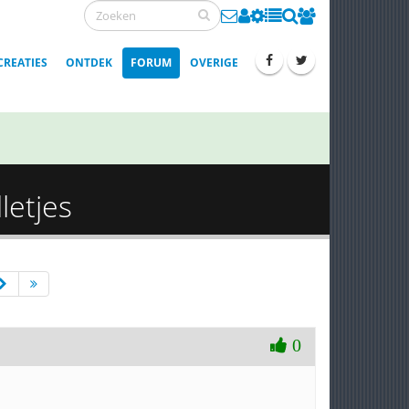
CREATIES
ONTDEK
FORUM
OVERIGE
letjes
0