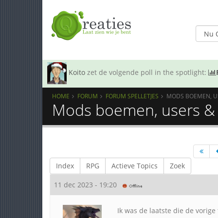
Koito
zet de volgende poll in the spotlight:
HOME
FORUM
FORUM SPELLETJES
MODS BOEMEN, US
Mods boemen, users & Q
Index
RPG
Actieve Topics
Zoek
11 dec 2023 - 19:20
Ik was de laatste die de vorig