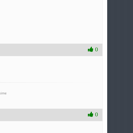
0
axime
0