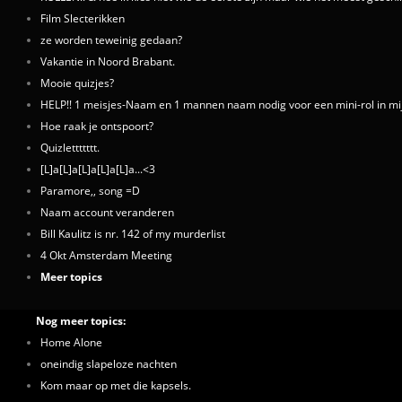
Film Slecterikken
ze worden teweinig gedaan?
Vakantie in Noord Brabant.
Mooie quizjes?
HELP!! 1 meisjes-Naam en 1 mannen naam nodig voor een mini-rol in mij
Hoe raak je ontspoort?
Quizlettttttt.
[L]a[L]a[L]a[L]a[L]a...<3
Paramore,, song =D
Naam account veranderen
Bill Kaulitz is nr. 142 of my murderlist
4 Okt Amsterdam Meeting
Meer topics
Nog meer topics:
Home Alone
oneindig slapeloze nachten
Kom maar op met die kapsels.