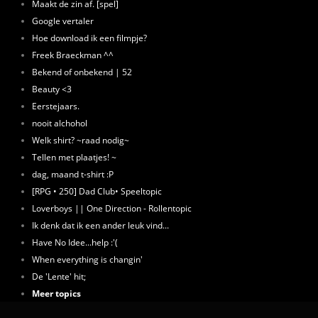
Maakt de zin af. [spel]
Google vertaler
Hoe download ik een filmpje?
Freek Braeckman ^^
Bekend of onbekend | 52
Beauty <3
Eerstejaars.
nooit alchohol
Welk shirt? ~raad nodig~
Tellen met plaatjes! ~
dag, maand t-shirt :P
[RPG • 250] Dad Club• Speeltopic
Loverboys || One Direction - Rollentopic
Ik denk dat ik een ander leuk vind...
Have No Idee...help :'(
When everything is changin'
De 'Lente' hit;
Meer topics