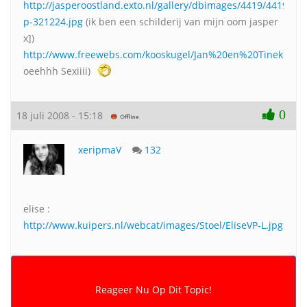
http://jasperoostland.exto.nl/gallery/dbimages/4419/4419-
p-321224.jpg
(ik ben een schilderij van mijn oom jasper
x])
http://www.freewebs.com/kooskugel/Jan%20en%20Tineke.JPG
oeehhh Sexiiii)
0
18 juli 2008 - 15:18
xeripmaV
132
elise :
http://www.kuipers.nl/webcat/images/Stoel/EliseVP-L.jpg