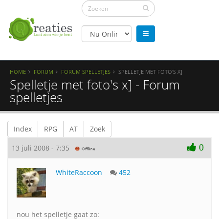
HOME
FORUM
FORUM SPELLETJES
SPELLETJE MET FOTO'S X]
Spelletje met foto's x] - Forum
spelletjes
Index
RPG
AT
Zoek
0
13 juli 2008 - 7:35
WhiteRaccoon
452
nou het spelletje gaat zo: