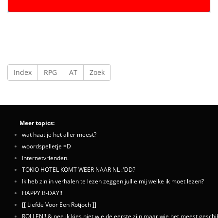
Index
RPG
AT
Zoek
Meer topics:
wat haat je het aller meest?
woordspelletje =D
Internetvrienden.
TOKIO HOTEL KOMT WEER NAAR NL :'DD?
Ik heb zin in verhalen te lezen zeggen jullie mij welke ik moet lezen?
HAPPY B-DAY!!
[[ Liefde Voor Een Rotjoch ]]
ROLLEN!! & nee ik kies niet wie de eerste zijn maar wie het meest geschikt 