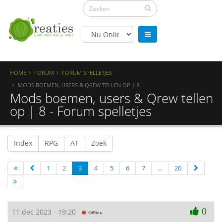
HOME
FORUM
FORUM SPELLETJES
MODS BOEMEN, USERS & QREW TELLEN OP | 8
Mods boemen, users & Qrew tellen
op | 8 - Forum spelletjes
Index
RPG
AT
Zoek
1
2
3
4
5
6
7
...
20
0
11 dec 2023 - 19:20