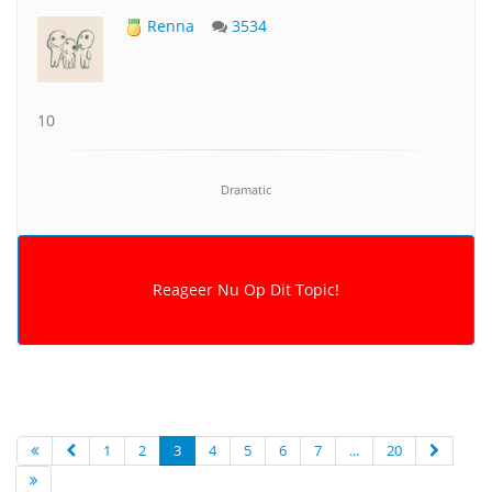
Renna
3534
10
Dramatic
1
2
3
4
5
6
7
...
20