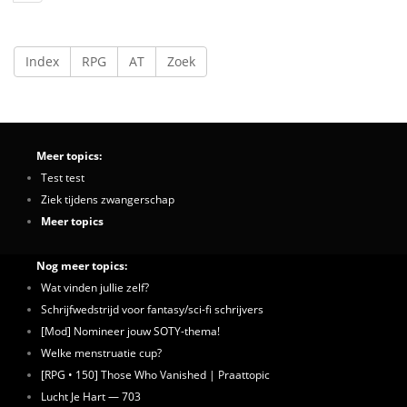
Index
RPG
AT
Zoek
Meer topics:
Test test
Ziek tijdens zwangerschap
Meer topics
Nog meer topics:
Wat vinden jullie zelf?
Schrijfwedstrijd voor fantasy/sci-fi schrijvers
[Mod] Nomineer jouw SOTY-thema!
Welke menstruatie cup?
[RPG • 150] Those Who Vanished | Praattopic
Lucht Je Hart — 703