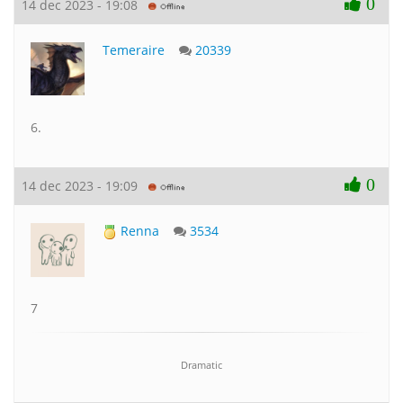
0
14 dec 2023 - 19:08
Temeraire
20339
6.
0
14 dec 2023 - 19:09
Renna
3534
7
Dramatic