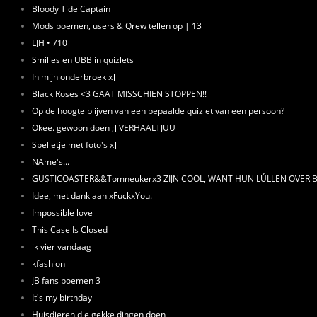
Bloody Tide Captain
Mods boemen, users & Qrew tellen op | 13
LJH • 710
Smilies en UBB in quizlets
In mijn onderbroek x]
Black Roses <3 GAAT MISSCHIEN STOPPEN!!
Op de hoogte blijven van een bepaalde quizlet van een persoon?
Okee. gewoon doen ;] VERHAALTJUU
Spelletje met foto's x]
NAme's...
GUSTICOASTER&&Tomneukerx3 ZIJN COOL, WANT HUN LÚLLEN OVER 
Idee, met dank aan xFuckxYou.
Impossible love
This Case Is Closed
ik vier vandaag
kfashion
JB fans boemen 3
It's my birthday
Huisdieren die gekke dingen doen