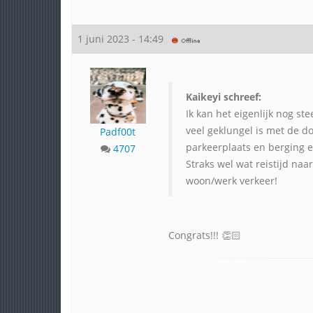
1 juni 2023 - 14:49
Kaikeyi schreef:
Ik kan het eigenlijk nog st
veel geklungel is met de
Padf00t
parkeerplaats en berging 
4707
Straks wel wat reistijd na
woon/werk verkeer!
Congrats!!! 👏🏻