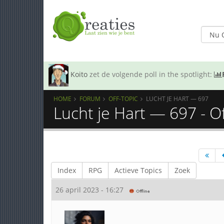
Koito
zet de volgende poll in the spotlight:
HOME
FORUM
OFF-TOPIC
LUCHT JE HART — 697
Lucht je Hart — 697 - O
Index
RPG
Actieve Topics
Zoek
26 april 2023 - 16:27