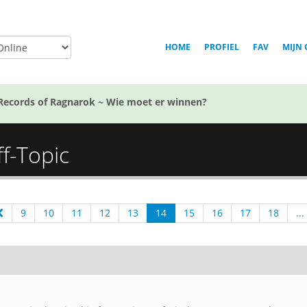
HOME
PROFIEL
FAV
MIJN 
Records of Ragnarok ~ Wie moet er winnen?
ff-Topic
9
10
11
12
13
14
15
16
17
18
...