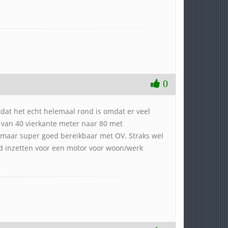
0
otdat het echt helemaal rond is omdat er veel
an 40 vierkante meter naar 80 met
 maar super goed bereikbaar met OV. Straks wel
ld inzetten voor een motor voor woon/werk