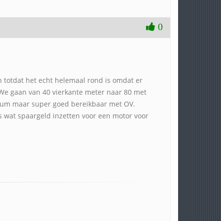
0
en totdat het echt helemaal rond is omdat er
 gaan van 40 vierkante meter naar 80 met
trum maar super goed bereikbaar met OV.
ns wat spaargeld inzetten voor een motor voor