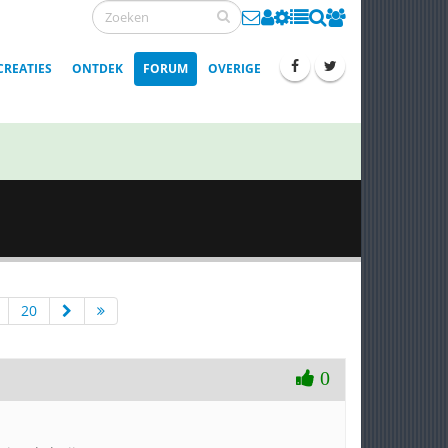
CREATIES
ONTDEK
FORUM
OVERIGE
20
0