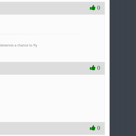
0
deserves a chance to fly
0
0