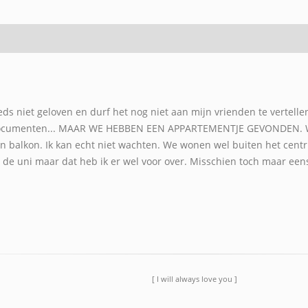
eeds niet geloven en durf het nog niet aan mijn vrienden te vertell
 documenten... MAAR WE HEBBEN EEN APPARTEMENTJE GEVONDEN. We
en balkon. Ik kan echt niet wachten. We wonen wel buiten het cen
ar de uni maar dat heb ik er wel voor over. Misschien toch maar ee
[ I will always love you ]