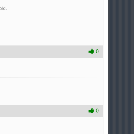
old.
0
0