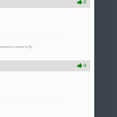
0
deserves a chance to fly
0