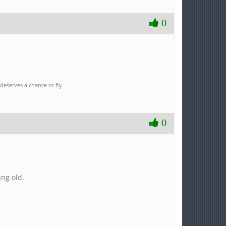
0
deserves a chance to fly
0
ing old.