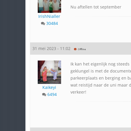
Nu aftellen tot september
IrishNialler
30484
31 mei 2023 - 11:02
Ik kan het eigenlijk nog steeds
geklungel is met de documen
parkeerplaats en berging en b
wat reistijd naar de uni maar 
Kaikeyi
verkeer!
6494