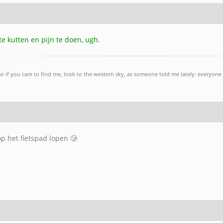
te kutten en pijn te doen, ugh.
so if you care to find me, look to the western sky, as someone told me lately: everyone 
op het fietspad lopen 🥲