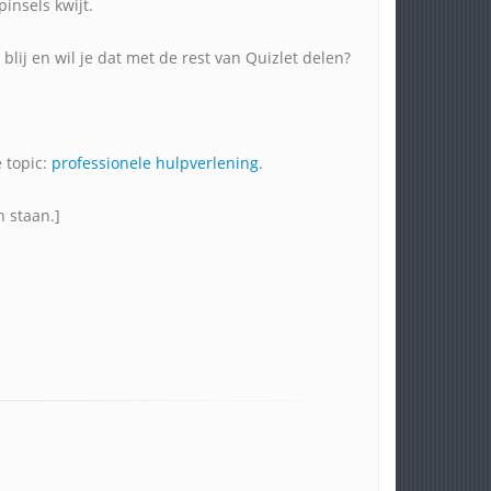
insels kwijt.
 blij en wil je dat met de rest van Quizlet delen?
 topic:
professionele hulpverlening
.
n staan.]