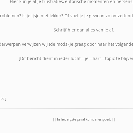
Hier kun je al je frustraties, euforische momenten en hersensp
roblemen? Is je ijsje niet lekker? Of voel je je gewoon zo ontzettend
Schrijf hier dan alles van je af.
derwerpen verwijzen wij (de mods) je graag door naar het volgende
[Dit bericht dient in ieder lucht—je—hart—topic te blijve
:29 ]
|| In het ergste geval komt alles goed. ||