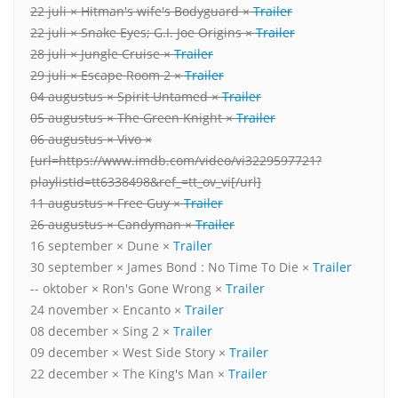
22 juli × Hitman's wife's Bodyguard ×
Trailer
22 juli × Snake Eyes; G.I. Joe Origins ×
Trailer
28 juli × Jungle Cruise ×
Trailer
29 juli × Escape Room 2 ×
Trailer
04 augustus × Spirit Untamed ×
Trailer
05 augustus × The Green Knight ×
Trailer
06 augustus × Vivo ×
[url=https://www.imdb.com/video/vi3229597721?
playlistId=tt6338498&ref_=tt_ov_vi[/url]
11 augustus × Free Guy ×
Trailer
26 augustus × Candyman ×
Trailer
16 september × Dune ×
Trailer
30 september × James Bond : No Time To Die ×
Trailer
-- oktober × Ron's Gone Wrong ×
Trailer
24 november × Encanto ×
Trailer
08 december × Sing 2 ×
Trailer
09 december × West Side Story ×
Trailer
22 december × The King's Man ×
Trailer