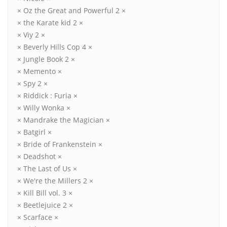
× Oz the Great and Powerful 2 ×
× the Karate kid 2 ×
× Viy 2 ×
× Beverly Hills Cop 4 ×
× Jungle Book 2 ×
× Memento ×
× Spy 2 ×
× Riddick : Furia ×
× Willy Wonka ×
× Mandrake the Magician ×
× Batgirl ×
× Bride of Frankenstein ×
× Deadshot ×
× The Last of Us ×
× We're the Millers 2 ×
× Kill Bill vol. 3 ×
× Beetlejuice 2 ×
× Scarface ×