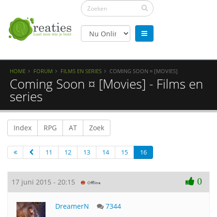
HOME
FORUM
FILMS EN SERIES
COMING SOON ¤ [MOVIES]
Coming Soon ¤ [Movies] - Films en
series
Index
RPG
AT
Zoek
11
12
13
14
15
16
0
17 juni 2015 - 20:15
DreamerN
7344