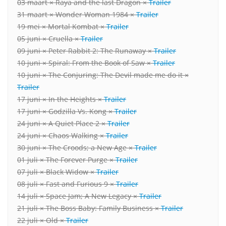
03 maart × Raya and the last Dragon ×
Trailer
31 maart × Wonder Woman 1984 ×
Trailer
19 mei × Mortal Kombat ×
Trailer
05 juni × Cruella ×
Trailer
09 juni × Peter Rabbit 2: The Runaway ×
Trailer
10 juni × Spiral: From the Book of Saw ×
Trailer
10 juni × The Conjuring: The Devil made me do it ×
Trailer
17 juni × In the Heights ×
Trailer
17 juni × Godzilla Vs. Kong ×
Trailer
24 juni × A Quiet Place 2 ×
Trailer
24 juni × Chaos Walking ×
Trailer
30 juni × The Croods; a New Age ×
Trailer
01 juli × The Forever Purge ×
Trailer
07 juli × Black Widow ×
Trailer
08 juli × Fast and Furious 9 ×
Trailer
14 juli × Space Jam; A New Legacy ×
Trailer
21 juli × The Boss Baby: Family Business ×
Trailer
22 juli × Old ×
Trailer