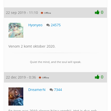
0
22 sep 2019 - 11:10
Hyonyeo
24575
Venom 2 komt oktober 2020.
Quiet the mind, and the soul will speak.
0
22 dec 2019 - 0:36
DreamerN
7344
En toen was 2019 alweer bijna voorbij. Het is dus ook