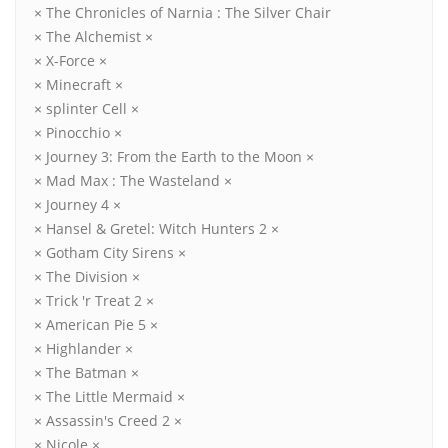
× The Chronicles of Narnia : The Silver Chair
× The Alchemist ×
× X-Force ×
× Minecraft ×
× splinter Cell ×
× Pinocchio ×
× Journey 3: From the Earth to the Moon ×
× Mad Max : The Wasteland ×
× Journey 4 ×
× Hansel & Gretel: Witch Hunters 2 ×
× Gotham City Sirens ×
× The Division ×
× Trick 'r Treat 2 ×
× American Pie 5 ×
× Highlander ×
× The Batman ×
× The Little Mermaid ×
× Assassin's Creed 2 ×
× Nicole ×