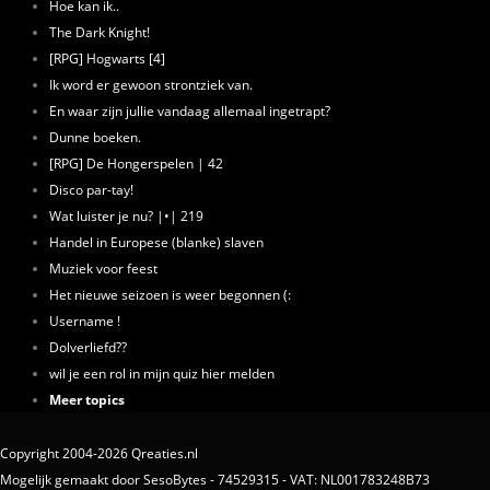
Hoe kan ik..
The Dark Knight!
[RPG] Hogwarts [4]
Ik word er gewoon strontziek van.
En waar zijn jullie vandaag allemaal ingetrapt?
Dunne boeken.
[RPG] De Hongerspelen | 42
Disco par-tay!
Wat luister je nu? |•| 219
Handel in Europese (blanke) slaven
Muziek voor feest
Het nieuwe seizoen is weer begonnen (:
Username !
Dolverliefd??
wil je een rol in mijn quiz hier melden
Meer topics
Copyright 2004-2026 Qreaties.nl
Mogelijk gemaakt door SesoBytes - 74529315 - VAT: NL001783248B73