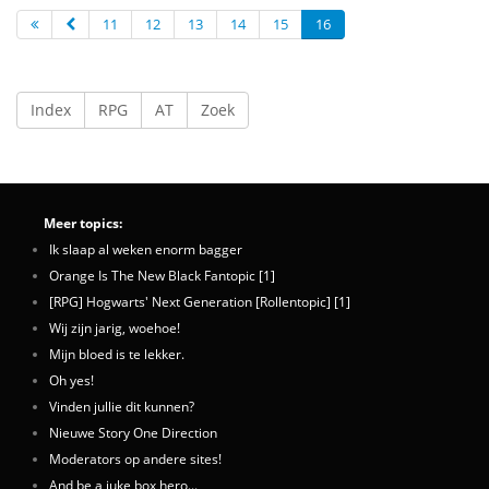
11
12
13
14
15
16
Index
RPG
AT
Zoek
Meer topics:
Ik slaap al weken enorm bagger
Orange Is The New Black Fantopic [1]
[RPG] Hogwarts' Next Generation [Rollentopic] [1]
Wij zijn jarig, woehoe!
Mijn bloed is te lekker.
Oh yes!
Vinden jullie dit kunnen?
Nieuwe Story One Direction
Moderators op andere sites!
And be a juke box hero...