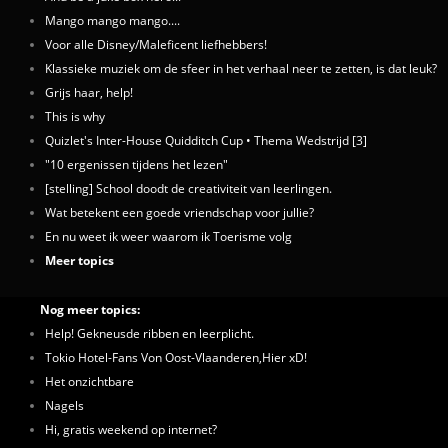
Mango mango mango....
Voor alle Disney/Maleficent liefhebbers!
Klassieke muziek om de sfeer in het verhaal neer te zetten, is dat leuk?
Grijs haar, help!
This is why
Quizlet's Inter-House Quidditch Cup • Thema Wedstrijd [3]
"10 ergenissen tijdens het lezen"
[stelling] School doodt de creativiteit van leerlingen.
Wat betekent een goede vriendschap voor jullie?
En nu weet ik weer waarom ik Toerisme volg
Meer topics
Nog meer topics:
Help! Gekneusde ribben en leerplicht.
Tokio Hotel-Fans Von Oost-Vlaanderen,Hier xD!
Het onzichtbare
Nagels
Hi, gratis weekend op internet?