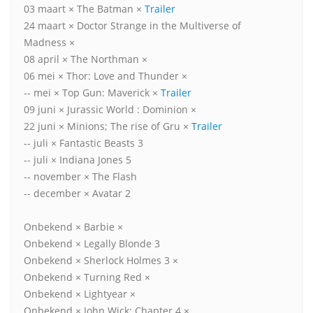
03 maart × The Batman ×
Trailer
24 maart × Doctor Strange in the Multiverse of
Madness ×
08 april × The Northman ×
06 mei × Thor: Love and Thunder ×
-- mei × Top Gun: Maverick ×
Trailer
09 juni × Jurassic World : Dominion ×
22 juni × Minions; The rise of Gru ×
Trailer
-- juli × Fantastic Beasts 3
-- juli × Indiana Jones 5
-- november × The Flash
-- december × Avatar 2
Onbekend × Barbie ×
Onbekend × Legally Blonde 3
Onbekend × Sherlock Holmes 3 ×
Onbekend × Turning Red ×
Onbekend × Lightyear ×
Onbekend × John Wick: Chapter 4 ×