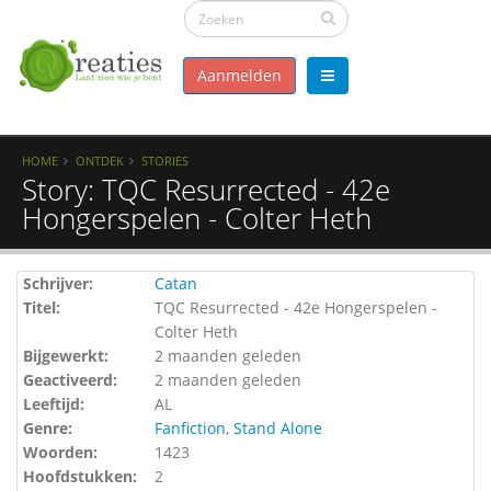
Aanmelden
HOME
ONTDEK
STORIES
Story: TQC Resurrected - 42e
Hongerspelen - Colter Heth
Schrijver:
Catan
Titel:
TQC Resurrected - 42e Hongerspelen -
Colter Heth
Bijgewerkt:
2 maanden geleden
Geactiveerd:
2 maanden geleden
Leeftijd:
AL
Genre:
Fanfiction
,
Stand Alone
Woorden:
1423
Hoofdstukken:
2