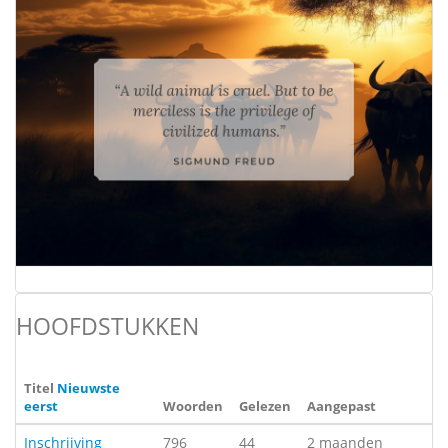
HOOFDSTUKKEN
Titel
Nieuwste
eerst
Woorden
Gelezen
Aangepast
Inschrijving
796
44
2 maanden