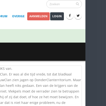
ORUM
OVERIGE
AANMELDEN
LOGIN
IKS van.
lan. Er was al die tijd vrede, tot dat bladkaal
uwClan zien jagen op DonderClanterritorium. Maar
n heeft niks gedaan. Een van de krijgers van de
 niet. Vlekpels moet de verrader zien te betrappen
ij of zij dat doet, of hoe ze het moet bewijzen. En
ar dat is niet haar enige probleem, nu de