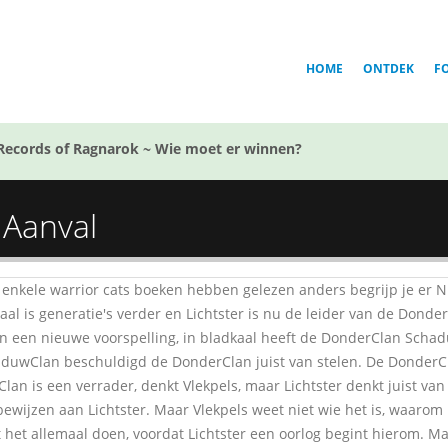
HOME
ONTDEK
F
Records of Ragnarok ~ Wie moet er winnen?
 Aanval
 enkele warrior cats boeken hebben gelezen anders begrijp je er N
aal is generatie's verder en Lichtster is nu de leider van de DonderC
 een nieuwe voorspelling, in bladkaal heeft de DonderClan Schad
duwClan beschuldigd de DonderClan juist van stelen. De DonderCla
lan is een verrader, denkt Vlekpels, maar Lichtster denkt juist van
bewijzen aan Lichtster. Maar Vlekpels weet niet wie het is, waarom h
 het allemaal doen, voordat Lichtster een oorlog begint hierom. Ma