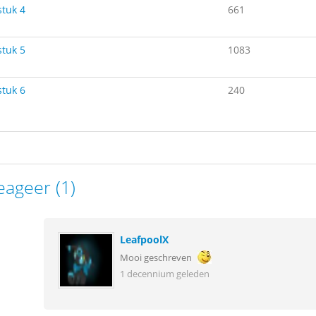
tuk 4
661
tuk 5
1083
tuk 6
240
eageer (1)
LeafpoolX
Mooi geschreven
1 decennium geleden