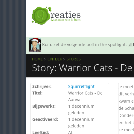
Koito
zet de volgende poll in the spotlight:
HOME
ONTDEK
STORIES
Story: Warrior Cats - De
Schrijver:
Squirrelflight
Je moet
Titel:
Warrior Cats - De
dit verh
Aanval
kwam en
Bijgewerkt:
1 decennium
de Scha
geleden
DonderC
Geactiveerd:
1 decennium
en het 
geleden
ze moet
Leeftijd:
AL