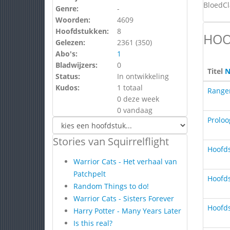
BloedCl
Genre:
-
Woorden:
4609
Hoofdstukken:
8
HOO
Gelezen:
2361 (
350
)
Abo's:
1
Bladwijzers:
0
Titel
N
Status:
In ontwikkeling
Kudos:
1 totaal
Range
0 deze week
0 vandaag
Proloo
Stories van Squirrelflight
Hoofds
Warrior Cats - Het verhaal van
Patchpelt
Hoofds
Random Things to do!
Warrior Cats - Sisters Forever
Hoofds
Harry Potter - Many Years Later
Is this real?