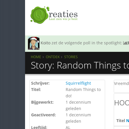
Koito
zet de volgende poll in the spotlight:
HOME
ONTDEK
STORIES
Story: Random Things t
Schrijver:
Squirrelflight
Vreemde
Titel:
Random Things to
do!
HOO
Bijgewerkt:
1 decennium
geleden
Geactiveerd:
1 decennium
Titel
N
geleden
Leeftijd:
AL