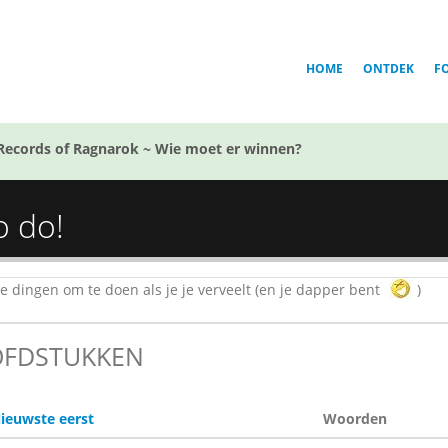
HOME
ONTDEK
F
Records of Ragnarok ~ Wie moet er winnen?
o do!
 dingen om te doen als je je verveelt (en je dapper bent
)
FDSTUKKEN
ieuwste eerst
Woorden