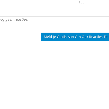
183
nog geen reacties.
Meld Je Gratis Aan Om Ook Reacties Te