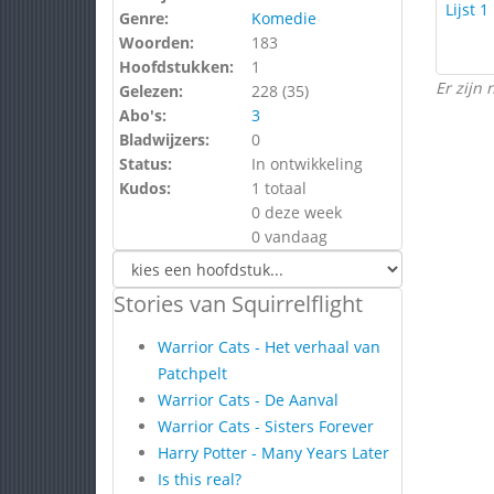
Lijst 1
Genre:
Komedie
Woorden:
183
Hoofdstukken:
1
Er zijn 
Gelezen:
228 (
35
)
Abo's:
3
Bladwijzers:
0
Status:
In ontwikkeling
Kudos:
1 totaal
0 deze week
0 vandaag
Stories van Squirrelflight
Warrior Cats - Het verhaal van
Patchpelt
Warrior Cats - De Aanval
Warrior Cats - Sisters Forever
Harry Potter - Many Years Later
Is this real?