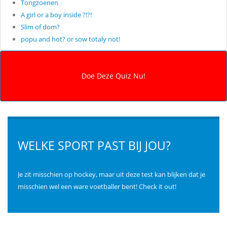
Tongzoenen
A girl or a boy inside ?!?!
Slim of dom?
popu and hot? or sow totaly not!
WELKE SPORT PAST BIJ JOU?
Je zit misschien op hockey, maar uit deze test kan blijken dat je
misschien wel een ware voetballer bent! Check it out!