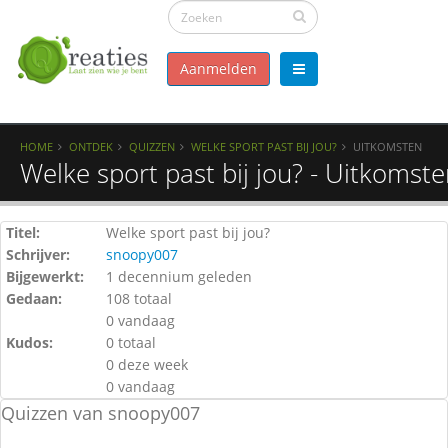
Aanmelden
HOME
ONTDEK
QUIZZEN
WELKE SPORT PAST BIJ JOU?
UITKOMSTEN
Welke sport past bij jou? - Uitkomst
Titel:
Welke sport past bij jou?
Schrijver:
snoopy007
Bijgewerkt:
1 decennium geleden
Gedaan:
108 totaal
0 vandaag
Kudos:
0 totaal
0 deze week
0 vandaag
Quizzen van snoopy007