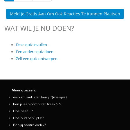
Meld Je Gratis Aan Om Ook Reacties Te Kunnen Plaatsen
WAT WIL JE NU DOEN?
Deze quiz invullen
Een andere quiz doen
Zelf een quiz ontwerpen
Meer quizzen:
welk muziek ster ben jij?(meisjes)
ben jij een computer freak????
Hoe heet jij?
Hoe oud ben jij:O??
Ben jij aantrekkelijk?