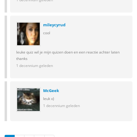
mileycyrud
cool
leuke quiz wil je mijn quizen doen en een reactie achter laten
thanks
1 decennium geleden
McGeek
leuk x)
1 decennium geleden