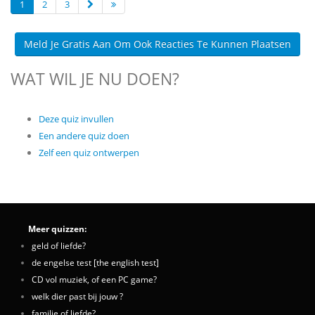
1
2
3
Meld Je Gratis Aan Om Ook Reacties Te Kunnen Plaatsen
WAT WIL JE NU DOEN?
Deze quiz invullen
Een andere quiz doen
Zelf een quiz ontwerpen
Meer quizzen:
geld of liefde?
de engelse test [the english test]
CD vol muziek, of een PC game?
welk dier past bij jouw ?
familie of liefde?