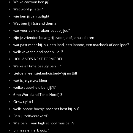
Welke cartoon ben jij?
Wat word jij later?
wie ben jij van twilight
Wat ben jij? (strand thema)
wat voor een karakter past bij jou?
zijn je vrienden belangrijk voor je of je huisdieren
wat past meer bij jou, een Ipad, een Iphone, een macbook of een Ipod?
welk vakantieland past bij jou?
HOLLAND'S NEXT TOPMODEL
Welke all time beauty ben jij?
Liefde in een ziekenhuisbed=>jij en Bill
wat is je geluks kleur
welke superheld ben jij???
£mo World and Tokio Hotel] 3
Grow up! #1
welk iphone hoesje past het best bij jou?
Ben jij zelfverzekerd?
Wie ben jij van high school musical ??
phineas en ferb quiz 1