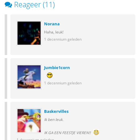
Reageer (11)
Norana
Haha, leuk!
1 decennium geleden
Jumbie1corn
1 decennium geleden
Baskervilles
Ik ben leuk.
IK GA EEN FEESTJE VIEREN!!
1 decennium geleden