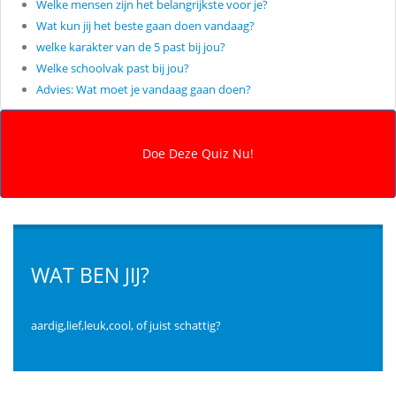
Welke mensen zijn het belangrijkste voor je?
Wat kun jij het beste gaan doen vandaag?
welke karakter van de 5 past bij jou?
Welke schoolvak past bij jou?
Advies: Wat moet je vandaag gaan doen?
WAT BEN JIJ?
aardig,lief,leuk,cool, of juist schattig?