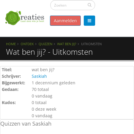
Aanmelden
HOME
ONTDEK
QUIZZEN
WAT BEN JIJ?
UITKOMSTEN
Wat ben jij? - Uitkomsten
Titel:
wat ben jij?
Schrijver:
Saskiah
Bijgewerkt:
1 decennium geleden
Gedaan:
70 totaal
0 vandaag
Kudos:
0 totaal
0 deze week
0 vandaag
Quizzen van Saskiah