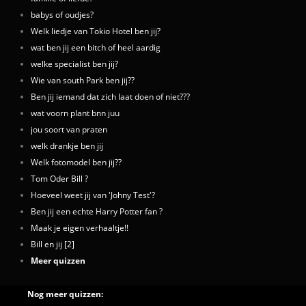
babys of oudjes?
Welk liedje van Tokio Hotel ben jij?
wat ben jij een bitch of heel aardig
welke specialist ben jij?
Wie van south Park ben jij??
Ben jij iemand dat zich laat doen of niet???
wat voorn plant bnn juu
jou soort van praten
welk drankje ben jij
Welk fotomodel ben jij??
Tom Oder Bill ?
Hoeveel weet jij van 'Johny Test'?
Ben jij een echte Harry Potter fan ?
Maak je eigen verhaaltje!!
Bill en jij [2]
Meer quizzen
Nog meer quizzen: