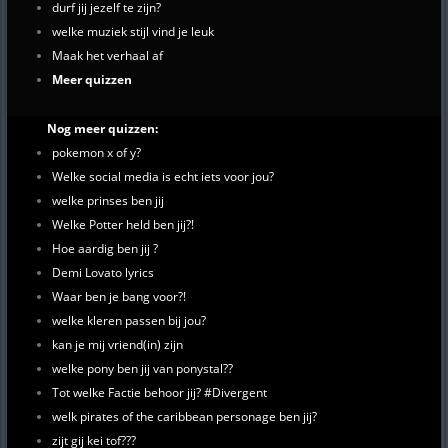
durf jij jezelf te zijn?
welke muziek stijl vind je leuk
Maak het verhaal af
Meer quizzen
Nog meer quizzen:
pokemon x of y?
Welke social media is echt iets voor jou?
welke prinses ben jij
Welke Potter held ben jij?!
Hoe aardig ben jij ?
Demi Lovato lyrics
Waar ben je bang voor?!
welke kleren passen bij jou?
kan je mij vriend(in) zijn
welke pony ben jij van ponystal??
Tot welke Factie behoor jij? #Divergent
welk pirates of the caribbean personage ben jij?
zijt gij kei tof???