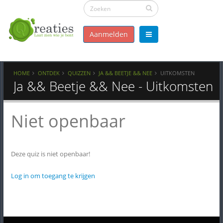
Aanmelden
HOME
ONTDEK
QUIZZEN
JA && BEETJE && NEE
UITKOMSTEN
Ja && Beetje && Nee - Uitkomsten
Niet openbaar
Deze quiz is niet openbaar!
Log in om toegang te krijgen