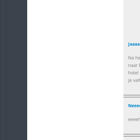
Jaaaa
Na he
naar 
hotel
Je va
Neee
eeeeh