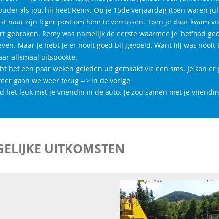
ouder als jou, hij heet Remy. Op je 15de verjaardag (toen waren jul
ist naar zijn leger post om hem te verrassen. Toen je daar kwam v
art gebroken. Remy was namelijk de eerste waarmee je 'het'had ged
ven. Maar je hebt je er nooit goed bij gevoeld. Want hij was nooit th
aar allemaal uitspookte.
ebt het een paar weken geleden uit gemaakt via een sms. Je kon er
eer gaan we weer terug --> in de vorige:
ad het leuk met je vriendin in de auto. Je zou samen met je vriendi
ELIJKE UITKOMSTEN