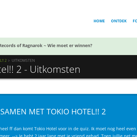
HOME
ONTDEK
F
Records of Ragnarok ~ Wie moet er winnen?
!! 2
UITKOMSTEN
el!! 2 - Uitkomsten
J, SAMEN MET TOKIO HOTEL!! 2
heel ff dan komt Tokio Hotel voor in de quiz. Ik moet nog heel eve
meer. --> Je hebt 2 jaar lang met je vriend gehad. Toen jullie net me