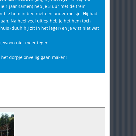
lie 1 jaar samen) heb je 3 uur met de trein
ond je hem in bed met een ander meisje. Hij had
aan. Na heel veel uitleg heb je het hem toch
uis (duuh hij zit in het leger) en je wist niet wat
 gewoon niet meer tegen.
n het dorpje onveilig gaan maken!