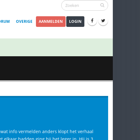
ORUM
OVERIGE
AANMELDEN
LOGIN
n wat info vermelden anders klopt het verhaal
t elkaar hadden ging hij het leger in. Hij is 3