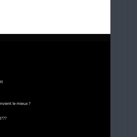
e)
nvient le mieux ?
st???