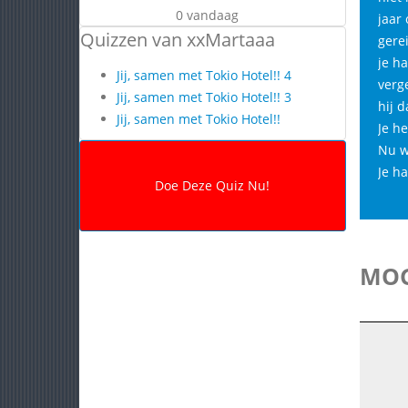
0 vandaag
jaar 
Quizzen van xxMartaaa
gere
je h
Jij, samen met Tokio Hotel!! 4
verge
Jij, samen met Tokio Hotel!! 3
hij d
Jij, samen met Tokio Hotel!!
Je h
Nu w
Je h
MOG