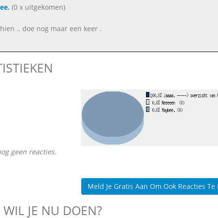
ee.
(0 x uitgekomen)
hien .. doe nog maar een keer .
TISTIEKEN
nog geen reacties.
Meld Je Gratis Aan Om Ook Reacties Te
 WIL JE NU DOEN?