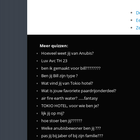
D
E
Z
Meer quizzen:
Hoeveel weet jij van Anubis?
Luv Avc TH 23
ben ik gemaakt voor bill????????
Ben jij Bill zijn type ?
Wat vind jij van Tokio hotel?
Wat is jouw favoriete paardrijonderdeel?
air fire earth water? ......fantasy
TOKIO HOTEL, voor wie ben je?
lijk jij op mij?
hoe stoer ben jij??????
Welke anubisbewoner ben jij ???
pas jij bij Jaber of bij zijn familie???