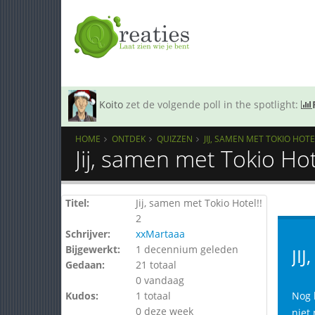
Koito
zet de volgende poll in the spotlight:
HOME
ONTDEK
QUIZZEN
JIJ, SAMEN MET TOKIO HOTEL
Jij, samen met Tokio Hot
Titel:
Jij, samen met Tokio Hotel!!
2
Schrijver:
xxMartaaa
Bijgewerkt:
1 decennium geleden
JI
Gedaan:
21 totaal
0 vandaag
Kudos:
1 totaal
Nog 
0 deze week
niet 