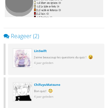
Reageer (2)
LinSwift
J'aime beaucoup les questions du quiz !
4 jaar geleden
ChifuyuMatsuno
Bon quiz!
4 jaar geleden