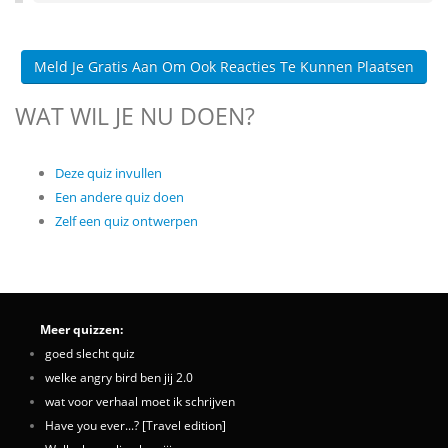
Meld Je Gratis Aan Om Ook Reacties Te Kunnen Plaatsen
WAT WIL JE NU DOEN?
Deze quiz invullen
Een andere quiz doen
Zelf een quiz ontwerpen
Meer quizzen:
goed slecht quiz
welke angry bird ben jij 2.0
wat voor verhaal moet ik schrijven
Have you ever...? [Travel edition]