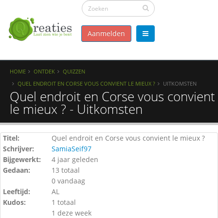
Aanmelden
HOME
ONTDEK
QUIZZEN
QUEL ENDROIT EN CORSE VOUS CONVIENT LE MIEUX ?
UITKOMSTEN
Quel endroit en Corse vous convient
le mieux ? - Uitkomsten
Titel:
Quel endroit en Corse vous convient le mieux ?
Schrijver:
SamiaSeif97
Bijgewerkt:
4 jaar geleden
Gedaan:
13 totaal
0 vandaag
Leeftijd:
AL
Kudos:
1 totaal
1 deze week