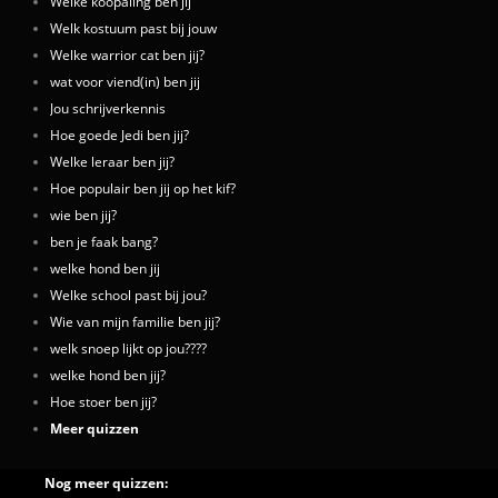
Welke koopaling ben jij
Welk kostuum past bij jouw
Welke warrior cat ben jij?
wat voor viend(in) ben jij
Jou schrijverkennis
Hoe goede Jedi ben jij?
Welke leraar ben jij?
Hoe populair ben jij op het kif?
wie ben jij?
ben je faak bang?
welke hond ben jij
Welke school past bij jou?
Wie van mijn familie ben jij?
welk snoep lijkt op jou????
welke hond ben jij?
Hoe stoer ben jij?
Meer quizzen
Nog meer quizzen: