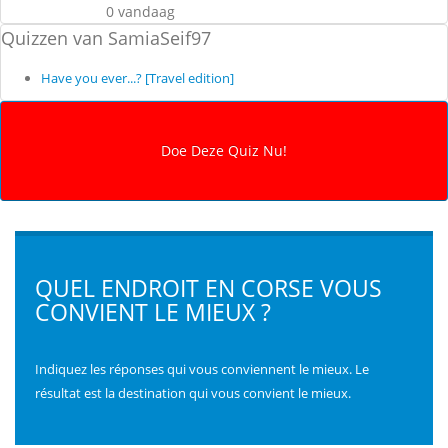
0 vandaag
Quizzen van SamiaSeif97
Have you ever...? [Travel edition]
QUEL ENDROIT EN CORSE VOUS
CONVIENT LE MIEUX ?
Indiquez les réponses qui vous conviennent le mieux. Le
résultat est la destination qui vous convient le mieux.