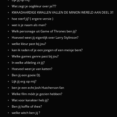
Wat zegt je oogkleur over je???
KWAADAARDIGE KWALLEN VALLEN DE MINION WERELD AAN DEEL 3!!
hoe sterf jij? ( ergere versie )
wat is je naam als man?
Welk personage uit Game of Thrones ben jij?
Hoeveel weet jij eigenlijk over Larry Stylinson?
welke kleur past bij jou?
kan ik raden of je een jongen of een meisje bent?
Welke games genre past bij jou?
In welke afdeling zit jij?
Hoeveel weet je van katten?
Ben jij een goeie DJ.
Lijk jij erg op mij?
ben je een echt Josh Hutcherson fan
Welke film móét je gezien hebben?
Wat voor karakter heb jij?
Ben jij koffie of thee?
welke witch ben jij ?