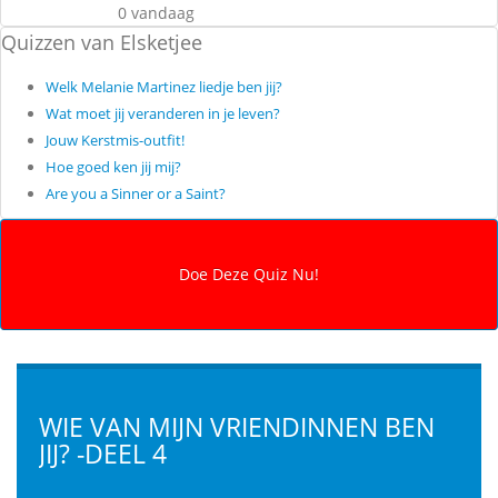
0 vandaag
Quizzen van Elsketjee
Welk Melanie Martinez liedje ben jij?
Wat moet jij veranderen in je leven?
Jouw Kerstmis-outfit!
Hoe goed ken jij mij?
Are you a Sinner or a Saint?
WIE VAN MIJN VRIENDINNEN BEN
JIJ? -DEEL 4