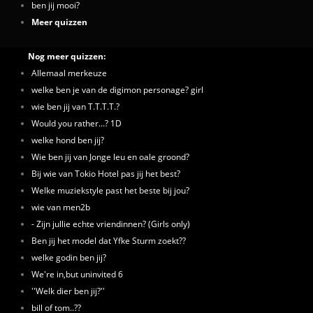
ben jij mooi?
Meer quizzen
Nog meer quizzen:
Allemaal merkeuze
welke ben je van de digimon personage? girl
wie ben jij van T.T.T.T.?
Would you rather...? 1D
welke hond ben jij?
Wie ben jij van Jonge leu en oale groond?
Bij wie van Tokio Hotel pas jij het best?
Welke muziekstyle past het beste bij jou?
wie van men2b
- Zijn jullie echte vriendinnen? (Girls only)
Ben jij het model dat Yfke Sturm zoekt??
welke godin ben jij?
We're in,but uninvited 6
''Welk dier ben jij?''
bill of tom..??