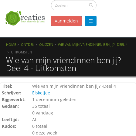
Aanmelden
HOME
ONTDEK
QUIZZEN
WIE VAN MIJN VRIENDINNEN BEN JIJ? -DEEL 4
UITKOMSTEN
Wie van mijn vriendinnen ben jij? -
Deel 4 - Uitkomsten
Titel:
Wie van mijn vriendinnen ben jij? -Deel 4
Schrijver:
Elsketjee
Bijgewerkt:
1 decennium geleden
Gedaan:
35 totaal
0 vandaag
Leeftijd:
AL
Kudos:
0 totaal
0 deze week