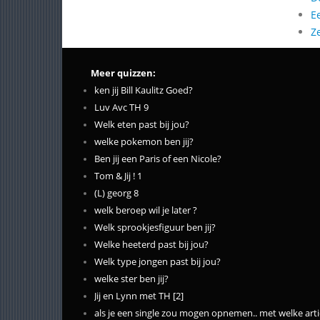
E
Z
Meer quizzen:
ken jij Bill Kaulitz Goed?
Luv Avc TH 9
Welk eten past bij jou?
welke pokemon ben jij?
Ben jij een Paris of een Nicole?
Tom & Jij ! 1
(L) georg 8
welk beroep wil je later ?
Welk sprookjesfiguur ben jij?
Welke heeterd past bij jou?
Welk type jongen past bij jou?
welke ster ben jij?
Jij en Lynn met TH [2]
als je een single zou mogen opnemen.. met welke artie