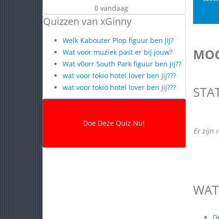
0 vandaag
Quizzen van xGinny
Welk Kabouter Plop figuur ben JIJ?
MOG
Wat voor muziek past er bij jouw?
Wat v0orr South Park figuur ben jij??
wat voor tokio hotel lover ben jij???
wat voor tokio hotel lover ben jij???
STA
Er zijn 
WAT
D