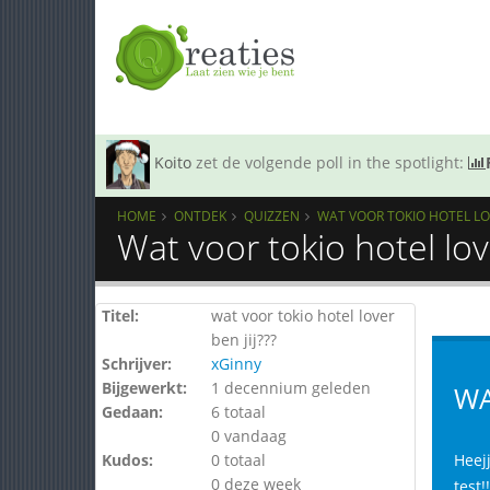
Koito
zet de volgende poll in the spotlight:
HOME
ONTDEK
QUIZZEN
WAT VOOR TOKIO HOTEL LOVE
Wat voor tokio hotel lov
Titel:
wat voor tokio hotel lover
ben jij???
Schrijver:
xGinny
Bijgewerkt:
1 decennium geleden
WA
Gedaan:
6 totaal
0 vandaag
Kudos:
0 totaal
Heej
0 deze week
test!