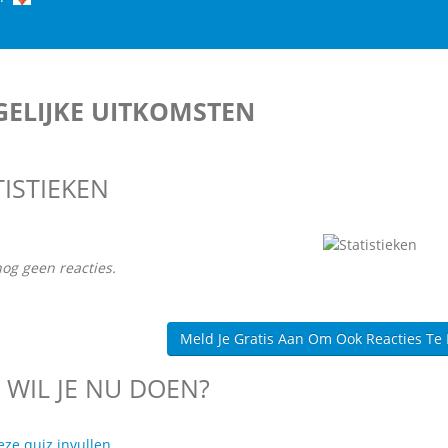
ELIJKE UITKOMSTEN
TISTIEKEN
nog geen reacties.
Meld Je Gratis Aan Om Ook Reacties Te
 WIL JE NU DOEN?
eze quiz invullen