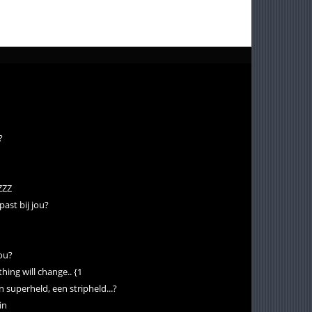
?
ZZZ
ast bij jou?
jou?
thing will change.. {1
n superheld, een stripheld...?
in