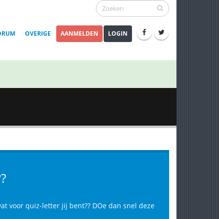
ORUM
OVERIGE
AANMELDEN
LOGIN
?
at voor quiz-letter jij bent?? DOe dan snel deze