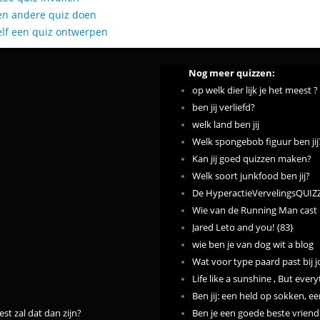
en andere quiz doen
elf een quiz ontwerpen
Nog meer quizzen:
op welk dier lijk je het meest ?
ben jij verliefd?
welk land ben jij
Welk spongebob figuur ben jij
Kan jij goed quizzen maken?
Welk soort junkfood ben jij?
De HyperactieVervelingsQUIZ
Wie van de Running Man cast p
Jared Leto and you! {83}
wie ben je van dog wit a blog
Wat voor type paard past bij 
Life like a sunshine , But every
Ben jij: een held op sokken, ee
st zal dat dan zijn?
Ben je een goede beste vriend