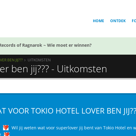
HOME
ONTDEK
F
Records of Ragnarok ~ Wie moet er winnen?
R BEN JIJ???
UITKOMSTEN
er ben jij??? - Uitkomsten
T VOOR TOKIO HOTEL LOVER BEN JIJ??
j
Wil jij weten wat voor superlover jij bent van Tokio Hotel en w
!!