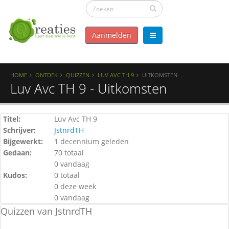
Aanmelden
HOME
ONTDEK
QUIZZEN
LUV AVC TH 9
UITKOMSTEN
Luv Avc TH 9 - Uitkomsten
Titel:
Luv Avc TH 9
Schrijver:
JstnrdTH
Bijgewerkt:
1 decennium geleden
Gedaan:
70 totaal
0 vandaag
Kudos:
0 totaal
0 deze week
0 vandaag
Quizzen van JstnrdTH