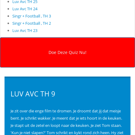
Luv Avc TH 25
Luv Avc TH 24
Singr + Football , TH 3
Singr + Football , TH 2
Luv Avc TH 23
LUV AVC TH 9
Je zit over die enge film te dromen. Je droomt dat jij dat meisje
bent. Je schrikt wakker. Je meent dat je iets hoort in de keuken.
Je stapt uit de zetel en loopt naar de keuken. Je ziet Tom staan.
'Kun je niet slapen?' Tom schrikt en kykt rond zich heen. Hy ziet