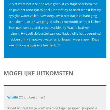
je niet want het is te donker.Je grinnikt en stapt naar hem toe
en pakt het rond zyn middel. Doordat hy zo hard schrikt laat hy
zyn glas water vallen. 'Ow sorry, kwist niet dat je zo hard ging
schrikken.' 'Lotte? Gek jong! Ik schrok me dood!' Je moet lachen.
Tom pakt een borstel en een vuilblik. Jij: 'Wacht, kzal wel
helpen.' Hy geeft de borstel aan jou. Nadat jullie het opgeruimd
hebben drink jij nog wat water en jullie gaan weer slapen. Deze
keer droom je over iets heel leuk. ^^
MOGELIJKE UITKOMSTEN
WhiHii
(70 x uitgekomen)
'Goed zo.' zegt hy. Je voelt zyn tong tegen je lippen. Je opent je