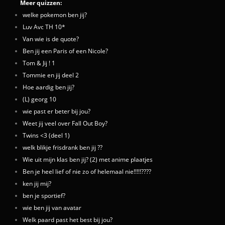
Meer quizzen:
welke pokemon ben jij?
Luv Avc TH 10*
Van wie is de quote?
Ben jij een Paris of een Nicole?
Tom & Jij ! 1
Tommie en jij deel 2
Hoe aardig ben jij?
(L) georg 10
wie past er beter bij jou?
Weet jij veel over Fall Out Boy?
Twins <3 (deel 1)
welk blikje frisdrank ben jij ??
Wie uit mijn klas ben jij? (2) met anime plaatjes
Ben je heel lief of nie zo of helemaal nie!!!!!????
ken jij mij?
ben je sportief?
wie ben jij van avatar
Welk paard past het best bij jou?