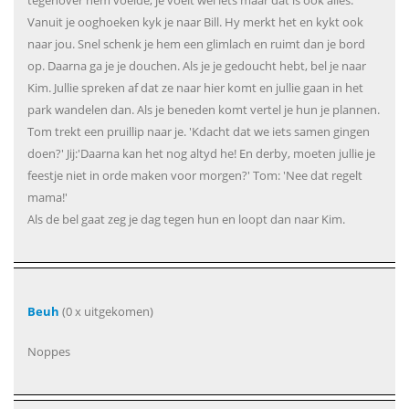
tegenover hem voelde, je voelt wel iets maar dat is ook alles.
Vanuit je ooghoeken kyk je naar Bill. Hy merkt het en kykt ook
naar jou. Snel schenk je hem een glimlach en ruimt dan je bord
op. Daarna ga je je douchen. Als je je gedoucht hebt, bel je naar
Kim. Jullie spreken af dat ze naar hier komt en jullie gaan in het
park wandelen dan. Als je beneden komt vertel je hun je plannen.
Tom trekt een pruillip naar je. 'Kdacht dat we iets samen gingen
doen?' Jij:'Daarna kan het nog altyd he! En derby, moeten jullie je
feestje niet in orde maken voor morgen?' Tom: 'Nee dat regelt
mama!'
Als de bel gaat zeg je dag tegen hun en loopt dan naar Kim.
Beuh
(0 x uitgekomen)
Noppes