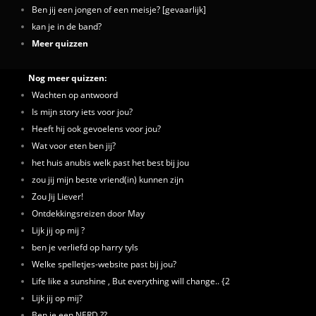
Ben jij een jongen of een meisje? [gevaarlijk]
kan je in de band?
Meer quizzen
Nog meer quizzen:
Wachten op antwoord
Is mijn story iets voor jou?
Heeft hij ook gevoelens voor jou?
Wat voor eten ben jij?
het huis anubis welk past het best bij jou
zou jij mijn beste vriend(in) kunnen zijn
Zou Jij Liever!
Ontdekkingsreizen door May
Lijk jij op mij ?
ben je verliefd op harry tyls
Welke spelletjes-website past bij jou?
Life like a sunshine , But everything will change.. {2
Lijk jij op mij?
Ben je een NERD ??