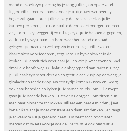
mond en voelt zyn piercing by je tong. Jullie gaan op de zetel
liggen. Bill zit met zyn hand onder je truitje. Net wanneer hy
hoger wilt gaan horen jullie iets op de trap. Zo snel als jullie
kunnen proberen jullie normaal te doen. 'Goeiemorgen iedereen!'
zegt Tom. 'Hey!' zeggen jij en Bill tegelyk. 'Jullie hebben al gegeten,
zie ik.' En hy wyst naar het bord waar het broodje op had
gelegen. 'Ja, maar keb wel nog zin in eten', zegt Bill. 'Kzal iets
klaarmaken voor iedereen', zegt Tom. En hy verdwynt in de
keuken. Bill draait zich weer naar jou en wilt je weer zoenen. Snel
draai je je hoofd weg. Bill kykt je onbegrypend aan. 'Niet nu', zeg
je. Bill haalt zyn schouders op en geeft je een kusje op de wang. Je
glimlacht en zet de tv op. Na een tydje komen Gustav en Georg
ook naar beneden en kyken jullie samen tv. Als Tom jullie roept
gaan jullie naar de keuken. Gustav en Georg en Tom zitten hun
eten naar binnen te schrokken. Bill eet een beetje minder. Jij eet
byna niks want je moet constant een daarjuist denken.. Je vraagt
je af waarom Bill je gezoend heeft.. Hy heeft toch nooit laten
merken dat hy iets voor je voelde.. Zelf wist je ook niet wat je