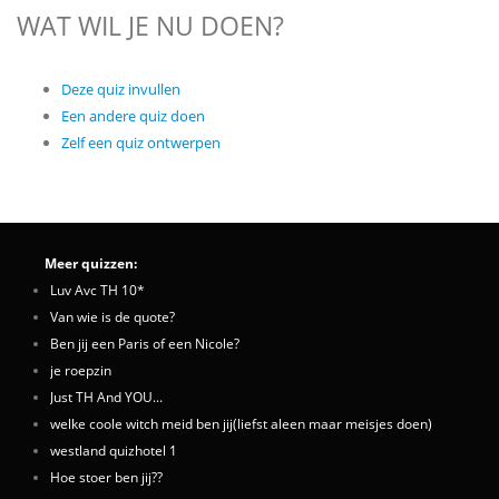
WAT WIL JE NU DOEN?
Deze quiz invullen
Een andere quiz doen
Zelf een quiz ontwerpen
Meer quizzen:
Luv Avc TH 10*
Van wie is de quote?
Ben jij een Paris of een Nicole?
je roepzin
Just TH And YOU...
welke coole witch meid ben jij(liefst aleen maar meisjes doen)
westland quizhotel 1
Hoe stoer ben jij??