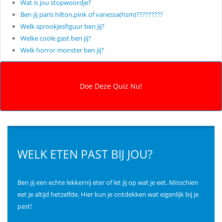
Wat is jou stopwoordje?
Ben jij paris hilton,pink of vanessa(hsm)?????????
Welk sprookjesfiguur ben jij?
Welke coole gast ben jij?
Welk horror monster ben jij?
WELK ETEN PAST BIJ JOU?
Ben jij een echte lekkernij eter of let jij op wat je eet. Misschien
eet je altijd hetzelfde. Hier kun je ontdekken wat eigenlijk bij je
past!