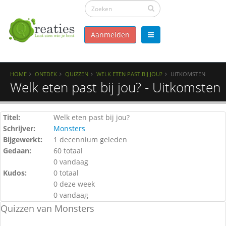
Aanmelden
HOME
ONTDEK
QUIZZEN
WELK ETEN PAST BIJ JOU?
UITKOMSTEN
Welk eten past bij jou? - Uitkomsten
Titel:
Welk eten past bij jou?
Schrijver:
Monsters
Bijgewerkt:
1 decennium geleden
Gedaan:
60 totaal
0 vandaag
Kudos:
0 totaal
0 deze week
0 vandaag
Quizzen van Monsters