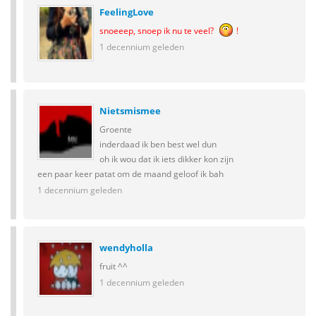
FeelingLove
snoeeep, snoep ik nu te veel?
!
1 decennium geleden
Nietsmismee
Groente
inderdaad ik ben best wel dun
oh ik wou dat ik iets dikker kon zijn
een paar keer patat om de maand geloof ik bah
1 decennium geleden
wendyholla
fruit ^^
1 decennium geleden