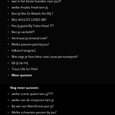
wat is het beste huisdier voor jou??
welke Anubis freak ben jij
Ben Jij Net Zo Rebels Als Mij ?
BILL KAULITZ LOVES ME!
Pas Jij goed Bij Tokio Hotel ???
Ben je verliefd??
Vertrouw jij iemand snel?
Welke poezen past bij jou?
th&avril lavigne2
Wat zegt je favo kleur over jouw persoontjeuh?
lijk jij op mij
'Caus Life Izz Shiit!
Meer quizzen
Nog meer quizzen:
welke scene queen ben jij????
welke van de simpsons ben jij
Bij wie van MainStreet pas jij?
Welke schoenen passen bij jou?