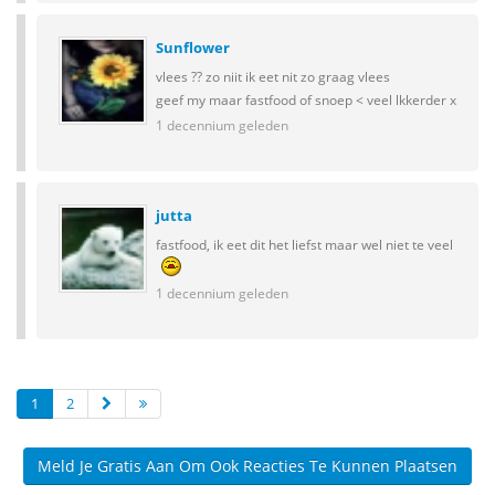
Sunflower
vlees ?? zo niit ik eet nit zo graag vlees
geef my maar fastfood of snoep < veel lkkerder x
1 decennium geleden
jutta
fastfood, ik eet dit het liefst maar wel niet te veel
1 decennium geleden
1
2
Meld Je Gratis Aan Om Ook Reacties Te Kunnen Plaatsen