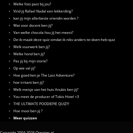
Welke foto past bij jou?
Vind jij Rafael Nadal een lekkerding?
kan jij mijn allerbeste vriendin worden ?
Wat voor docent ben jij?
Van welke chocola hou jij het meest?
De-ik-maak-deze-quiz-omdat-ik-niks-anders-te-doen-heb-quiz
Welk vuurwerk ben jij?
Welke hond ben jij?
Pas jij bij mijn storie?
Op wie val jij?
Hoe goed ken je The Last Adventure?
hoe irritant ben jij?
Welk meisje van het huis Anubis ben jij?
You meet de producer of Tokio Hotel <3
THE ULTIMATE POODIEPIE QUIZ!!!
Hoe mooi ben jij ?
Meer quizzen
Copyright 2004-2026 Qreaties.nl