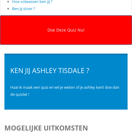
Hoe volwassen ben jij ?
Ben jij stoer ?
KEN JIJ ASHLEY TISDALE ?
Haai ik maak een quiz en wil je weten of je ashley kent doe dan
de quizlet !
MOGELIJKE UITKOMSTEN