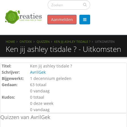
Aanmelden
HOME
ONTDEK
QUIZZEN
KEN JIJ ASHLEY TISDALE ?
UITKOMSTEN
Ken jij ashley tisdale ? - Uitkomsten
Titel:
Ken jij ashley tisdale ?
Schrijver:
AvrilGek
Bijgewerkt:
1 decennium geleden
Gedaan:
63 totaal
0 vandaag
Kudos:
0 totaal
0 deze week
0 vandaag
Quizzen van AvrilGek