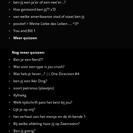
ben jij een ja'er of een nee'er...?
Hoe gestoord ben jij?? x'D
van welke amerikaanse stad of staat ben jij
positief > Meine Liebe das Leben .... ^3^
You and Bill 1
Meer quizzen
Nog meer quizzen:
Ben je een Nerd??
Wat voor een type is jou crush?
Wat heb je liever...? || One Direction #4
ben jij een lkkr Ding?
soort patronus (plaatjes)
Ifyfnekg
Welk tijdschrift past het best bij jou?
Lijk je op mij?
het verhaal van het meisje en de th-bende 1
Bij welke afdeling hoor jij op Zweinstein?
Ben jij gierig?