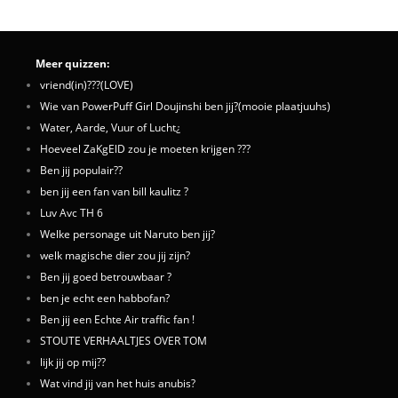
Meer quizzen:
vriend(in)???(LOVE)
Wie van PowerPuff Girl Doujinshi ben jij?(mooie plaatjuuhs)
Water, Aarde, Vuur of Lucht¿
Hoeveel ZaKgElD zou je moeten krijgen ???
Ben jij populair??
ben jij een fan van bill kaulitz ?
Luv Avc TH 6
Welke personage uit Naruto ben jij?
welk magische dier zou jij zijn?
Ben jij goed betrouwbaar ?
ben je echt een habbofan?
Ben jij een Echte Air traffic fan !
STOUTE VERHAALTJES OVER TOM
lijk jij op mij??
Wat vind jij van het huis anubis?