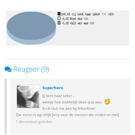
Reageer (9)
Superhero
Jij kent haar seker..
weetje hoe makkelijk dese quiz was
En ik sluit me aan bij feltonlover.
Zac evron is egt lelijk [srry voor de mensen die vinden vn niet]
1 decennium geleden