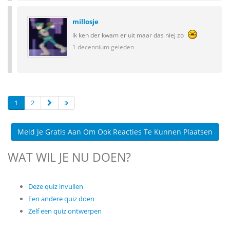
millosje
ik ken der kwam er uit maar das niej zo
1 decennium geleden
1
2
Meld Je Gratis Aan Om Ook Reacties Te Kunnen Plaatsen
WAT WIL JE NU DOEN?
Deze quiz invullen
Een andere quiz doen
Zelf een quiz ontwerpen