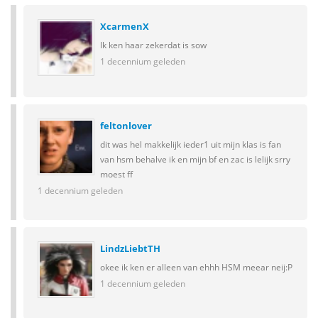
XcarmenX
Ik ken haar zekerdat is sow
1 decennium geleden
feltonlover
dit was hel makkelijk ieder1 uit mijn klas is fan
van hsm behalve ik en mijn bf en zac is lelijk srry
moest ff
1 decennium geleden
LindzLiebtTH
okee ik ken er alleen van ehhh HSM meear neij:P
1 decennium geleden