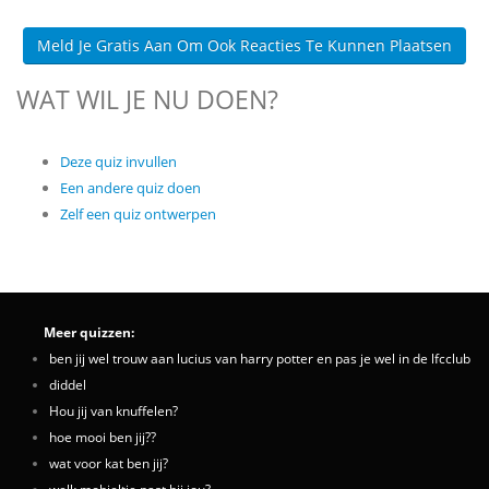
Meld Je Gratis Aan Om Ook Reacties Te Kunnen Plaatsen
WAT WIL JE NU DOEN?
Deze quiz invullen
Een andere quiz doen
Zelf een quiz ontwerpen
Meer quizzen:
ben jij wel trouw aan lucius van harry potter en pas je wel in de lfcclub
diddel
Hou jij van knuffelen?
hoe mooi ben jij??
wat voor kat ben jij?