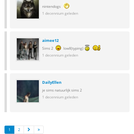
nintendogs
1 decennium geleden
aimee12
Sims 2
lowll(typing)
1 decennium geleden
DailyEllen
je sims natuurlijk sims 2
1 decennium geleden
1
2