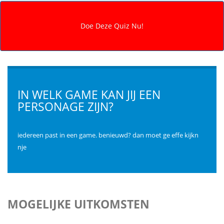
IN WELK GAME KAN JIJ EEN
PERSONAGE ZIJN?
iedereen past in een game. benieuwd? dan moet ge effe kijkn
nje
MOGELIJKE UITKOMSTEN