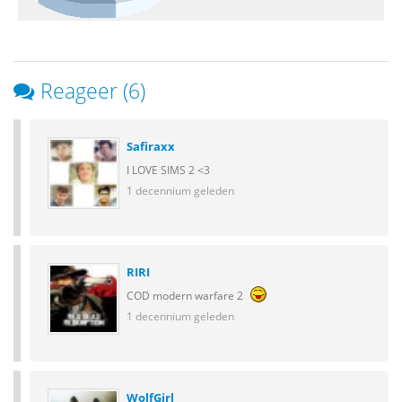
Reageer (6)
Safiraxx
I LOVE SIMS 2 <3
1 decennium geleden
RIRI
COD modern warfare 2
1 decennium geleden
WolfGirl