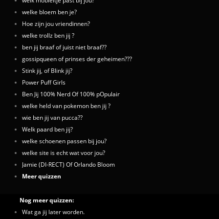
welk mobieltje past bij jou?
welke bloem ben je?
Hoe zijn jou vriendinnen?
welke trollz ben jij ?
ben jij braaf of juist niet braaf??
gossipqueen of prinses der geheimen???
Stink jij, of Blink jij?
Power Puff Girls
Ben Jij 100% Nerd Of 100% pOpulair
welke held van pokemon ben jij ?
wie ben jij van pucca??
Welk paard ben jij?
welke schoenen passen bij jou?
welke site is echt wat voor jou?
Jamie (DI-RECT) Of Orlando Bloom
Meer quizzen
Nog meer quizzen:
Wat ga jij later worden.