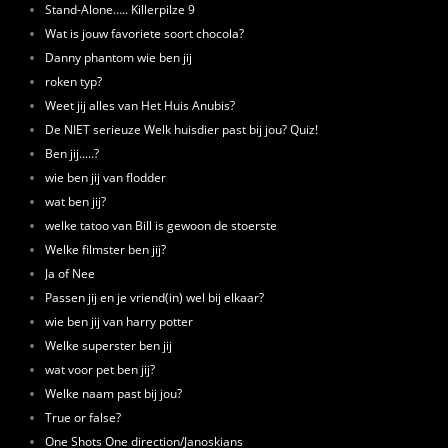
Stand-Alone….. Killerpilze 9
Wat is jouw favoriete soort chocola?
Danny phantom wie ben jij
roken typ?
Weet jij alles van Het Huis Anubis?
De NIET serieuze Welk huisdier past bij jou? Quiz!
Ben jij.....?
wie ben jij van flodder
wat ben jij?
welke tatoo van Bill is gewoon de stoerste
Welke filmster ben jij?
Ja of Nee
Passen jij en je vriend(in) wel bij elkaar?
wie ben jij van harry potter
Welke superster ben jij
wat voor pet ben jij?
Welke naam past bij jou?
True or false?
One Shots One direction/Janoskians