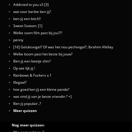
Addicted to you x3 [3]
wat voor barbie ben jij?
ben jij een bitch!!
Sweet Sixteen. [1]
Welke soort film past bij jou?!?
penny
[16] Geluksvogel? Of was het nou pechvogel?..Ibrahim Afellay
Welke boom past het beste bij jouw?
Ben jij een beetje slim?
Op wie lijk jij !
Rainbows & Fuckers x.1
Illegaal?
hoe goed ken jij een kleine panda?
wat vind jij van je beste vriendin ? =]
Ben jij populair..?
Meer quizzen
Nog meer quizzen: