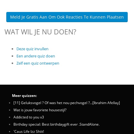
Meld Je Gratis Aan Om Ook Reacties Te Kunnen Plaatsen
WAT WIL JE NU DOEN?
Deze quiz invullen
Een andere quiz doen
Zelf een quiz ontwerpen
Meer quizzen:
[11] Geluksvogel ? Of was het nou pechvogel ?...[Ibrahim Afellay]
Wat is jouw favoriete housestijl?
Addicted to you x3
Birthday special: Best birthdaygift ever .StandAlone.
'Caus Life Izz Shiit!