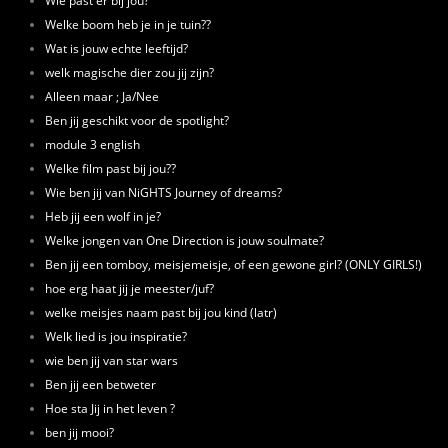
Wie past er bij jou?
Welke boom heb je in je tuin??
Wat is jouw echte leeftijd?
welk magische dier zou jij zijn?
Alleen maar ; Ja/Nee
Ben jij geschikt voor de spotlight?
module 3 english
Welke film past bij jou??
Wie ben jij van NiGHTS Journey of dreams?
Heb jij een wolf in je?
Welke jongen van One Direction is jouw soulmate?
Ben jij een tomboy, meisjemeisje, of een gewone girl? (ONLY GIRLS!)
hoe erg haat jij je meester/juf?
welke meisjes naam past bij jou kind (latr)
Welk lied is jou inspiratie?
wie ben jij van star wars
Ben jij een betweter
Hoe sta Jij in het leven ?
ben jij mooi?