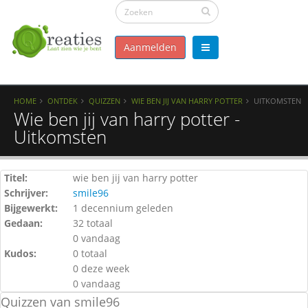
Aanmelden
HOME
ONTDEK
QUIZZEN
WIE BEN JIJ VAN HARRY POTTER
UITKOMSTEN
Wie ben jij van harry potter -
Uitkomsten
Titel:
wie ben jij van harry potter
Schrijver:
smile96
Bijgewerkt:
1 decennium geleden
Gedaan:
32 totaal
0 vandaag
Kudos:
0 totaal
0 deze week
0 vandaag
Quizzen van smile96