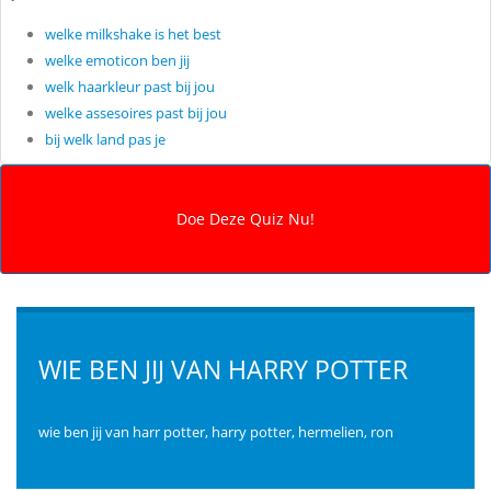
welke milkshake is het best
welke emoticon ben jij
welk haarkleur past bij jou
welke assesoires past bij jou
bij welk land pas je
WIE BEN JIJ VAN HARRY POTTER
wie ben jij van harr potter, harry potter, hermelien, ron