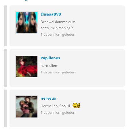
ElisaaaBVB
Best wel domme quiz..
sorry, mijn mening:X
1 decennium geleden
Papiliones
hermelien
1 decennium geleden
nerveus
Hermelien! Coolllll
1 decennium geleden