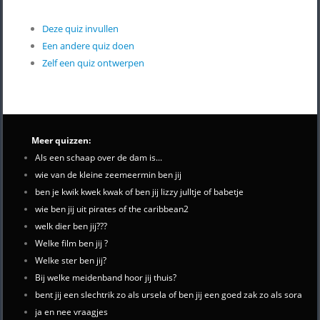
Deze quiz invullen
Een andere quiz doen
Zelf een quiz ontwerpen
Meer quizzen:
Als een schaap over de dam is...
wie van de kleine zeemeermin ben jij
ben je kwik kwek kwak of ben jij lizzy julltje of babetje
wie ben jij uit pirates of the caribbean2
welk dier ben jij???
Welke film ben jij ?
Welke ster ben jij?
Bij welke meidenband hoor jij thuis?
bent jij een slechtrik zo als ursela of ben jij een goed zak zo als sora
ja en nee vraagjes