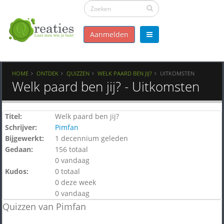
Aanmelden
HOME
ONTDEK
QUIZZEN
WELK PAARD BEN JIJ?
UITKOMSTEN
Welk paard ben jij? - Uitkomsten
Titel:
Welk paard ben jij?
Schrijver:
Pimfan
Bijgewerkt:
1 decennium geleden
Gedaan:
156 totaal
0 vandaag
Kudos:
0 totaal
0 deze week
0 vandaag
Quizzen van Pimfan