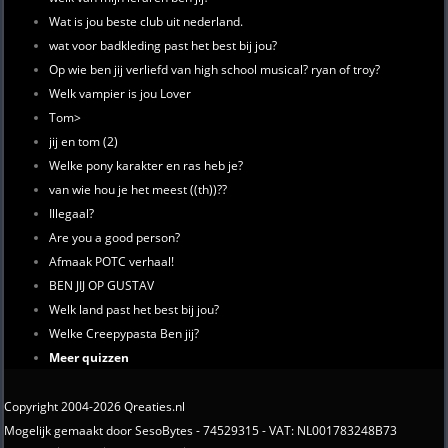
Wat is jou beste club uit nederland.
wat voor badkleding past het best bij jou?
Op wie ben jij verliefd van high school musical? ryan of troy?
Welk vampier is jou Lover
Tom>
jij en tom (2)
Welke pony karakter en ras heb je?
van wie hou je het meest ((th))??
Illegaal?
Are you a good person?
Afmaak POTC verhaal!
BEN JIJ OP GUSTAV
Welk land past het best bij jou?
Welke Creepypasta Ben jij?
Meer quizzen
Copyright 2004-2026 Qreaties.nl
Mogelijk gemaakt door SesoBytes - 74529315 - VAT: NL001783248B73