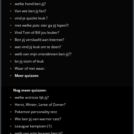
welke hond ben jij?
Van wie ben jij fan?
vind je quizlet leuk ?
met welke potc ster ga jij lopen?!
Vind Tom of Bill jou leuker?
Ben jij verslaafd aan Internet?
wat vind jij leuk om te doen?
welk van mijn vriendinnen ben jij??
bn jij stom of leuk
Waar of niet waar.
Meer quizzen
Nog meer quizzen:
welke actrisse lijk jij?
Herst, Winter, Lente of Zomer?
Pokemon personality test
Wie ben jij van warrior cats?
Leaugue kampioen (1)
welk van mijn leraren ben jij?