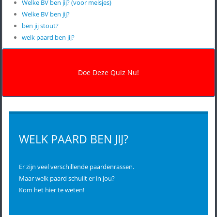
Welke BV ben jij? (voor meisjes)
Welke BV ben jij?
ben jij stout?
welk paard ben jij?
WELK PAARD BEN JIJ?
Er zijn veel verschillende paardenrassen.
Maar welk paard schuilt er in jou?
Kom het hier te weten!