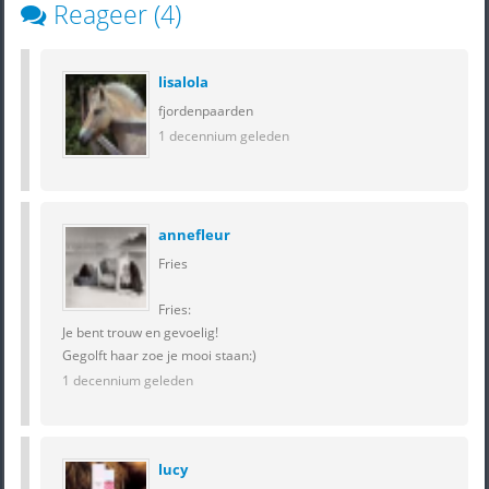
Reageer (4)
lisalola
fjordenpaarden
1 decennium geleden
annefleur
Fries
Fries:
Je bent trouw en gevoelig!
Gegolft haar zoe je mooi staan:)
1 decennium geleden
lucy