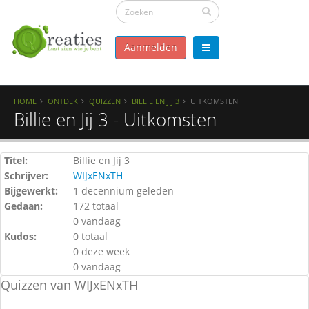
Aanmelden
HOME
ONTDEK
QUIZZEN
BILLIE EN JIJ 3
UITKOMSTEN
Billie en Jij 3 - Uitkomsten
Titel:
Billie en Jij 3
Schrijver:
WIJxENxTH
Bijgewerkt:
1 decennium geleden
Gedaan:
172 totaal
0 vandaag
Kudos:
0 totaal
0 deze week
0 vandaag
Quizzen van WIJxENxTH