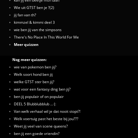
kan jij een beetje msn taal?
Wie uit GTST ben je ?(2)
jij fan van th?
kimmzel & kimmi deel 3
wie ben jij van the simpsons
There's No Place In This World For Me
Meer quizzen
Nog meer quizzen:
wie van pokemon ben jij?
Welk soort hond ben jij
welke GTST ster ben jij?
wat voor een fantasy ding ben jij?
ben jij populair of on populair
DEEL 5 Blubblubblub ... (:
Van welk verhaal wil je dat nooit stopt?!
Welk voertuig past het beste bij jou???
Weet jij veel van scene queens?
ben jij een goede vriendin?