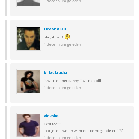
1 decennium geleden
OceanxKID
uhu, ik ook!
1 decennium geleden
billxclaudia
ik wil niet met danny ii wil met bill
1 decennium geleden
vickske
Echt tof!!!!
laat je iets weten wanneer de volgende er is??
1 decennium geleden