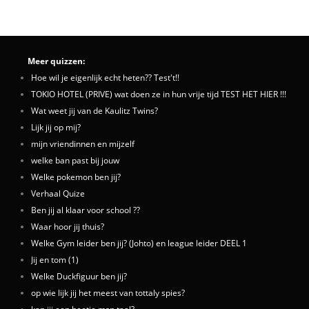
Meer quizzen:
Hoe wil je eigenlijk echt heten?? Test't!!
TOKIO HOTEL (PRIVE) wat doen ze in hun vrije tijd TEST HET HIER !!!
Wat weet jij van de Kaulitz Twins?
Lijk jij op mij?
mijn vriendinnen en mijzelf
welke ban past bij jouw
Welke pokemon ben jij?
Verhaal Quize
Ben jij al klaar voor school ??
Waar hoor jij thuis?
Welke Gym leider ben jij? (Johto) en league leider DEEL 1
Jij en tom (1)
Welke Duckfiguur ben jij?
op wie lijk jij het meest van tottaly spies?