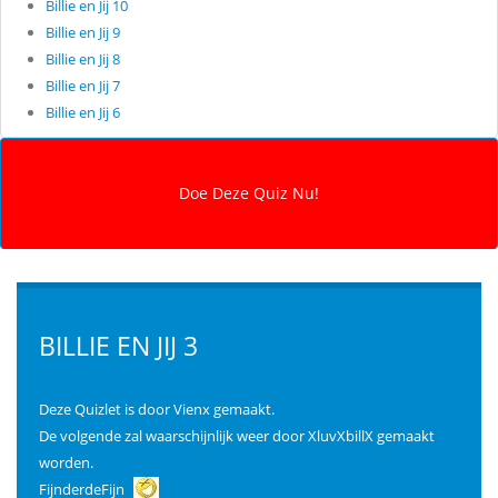
Billie en Jij 10
Billie en Jij 9
Billie en Jij 8
Billie en Jij 7
Billie en Jij 6
BILLIE EN JIJ 3
Deze Quizlet is door Vienx gemaakt.
De volgende zal waarschijnlijk weer door XluvXbillX gemaakt
worden.
FijnderdeFijn