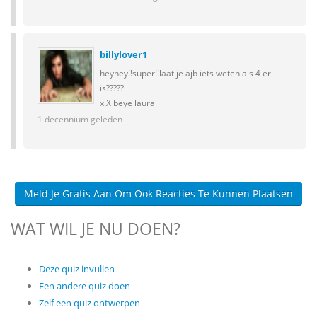
billylover1
heyhey!!super!!laat je ajb iets weten als 4 er
is?????
x.X beye laura
1 decennium geleden
Meld Je Gratis Aan Om Ook Reacties Te Kunnen Plaatsen
WAT WIL JE NU DOEN?
Deze quiz invullen
Een andere quiz doen
Zelf een quiz ontwerpen