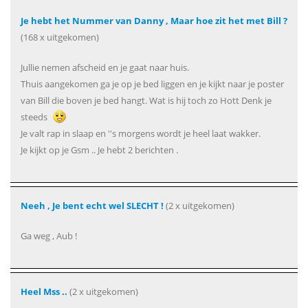
Je hebt het Nummer van Danny , Maar hoe zit het met Bill ?
(168 x uitgekomen)
Jullie nemen afscheid en je gaat naar huis.
Thuis aangekomen ga je op je bed liggen en je kijkt naar je poster
van Bill die boven je bed hangt. Wat is hij toch zo Hott Denk je
steeds
Je valt rap in slaap en ''s morgens wordt je heel laat wakker.
Je kijkt op je Gsm .. Je hebt 2 berichten .
Neeh , Je bent echt wel SLECHT !
(2 x uitgekomen)
Ga weg , Aub !
Heel Mss ..
(2 x uitgekomen)