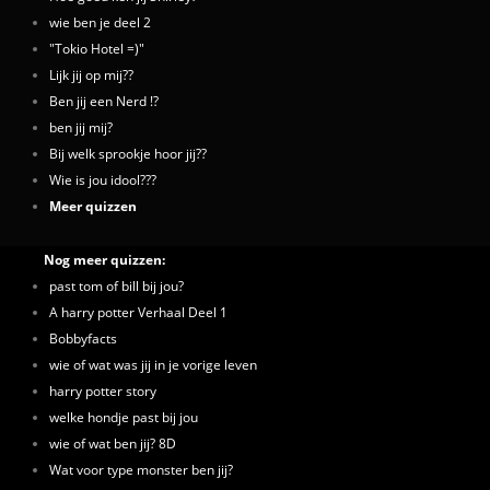
wie ben je deel 2
"Tokio Hotel =)"
Lijk jij op mij??
Ben jij een Nerd !?
ben jij mij?
Bij welk sprookje hoor jij??
Wie is jou idool???
Meer quizzen
Nog meer quizzen:
past tom of bill bij jou?
A harry potter Verhaal Deel 1
Bobbyfacts
wie of wat was jij in je vorige leven
harry potter story
welke hondje past bij jou
wie of wat ben jij? 8D
Wat voor type monster ben jij?