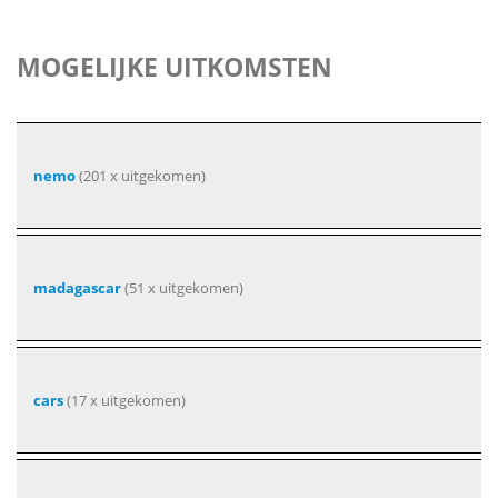
MOGELIJKE UITKOMSTEN
nemo
(201 x uitgekomen)
madagascar
(51 x uitgekomen)
cars
(17 x uitgekomen)