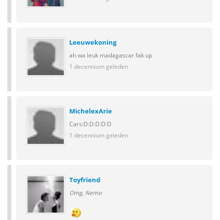
Leeuwekoning
ah wa leuk madagascar fak up
1 decennium geleden
MichelexArie
Cars:D:D:D:D:D
1 decennium geleden
Toyfriend
Omg, Nemo