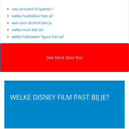
vet,verstand of spieren ?
welke huidskleur ben je?
wat voor alcohol ben je
welke muis ben je?
welke halloween figuur ben je?
WELKE DISNEY FILM PAST BIJ JE?
-