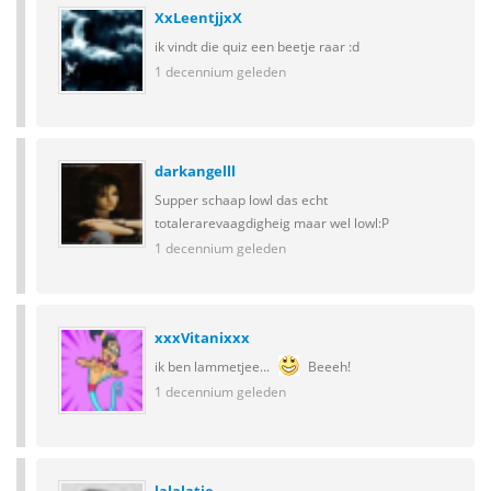
XxLeentjjxX
ik vindt die quiz een beetje raar :d
1 decennium geleden
darkangelll
Supper schaap lowl das echt
totalerarevaagdigheig maar wel lowl:P
1 decennium geleden
xxxVitanixxx
ik ben lammetjee...
Beeeh!
1 decennium geleden