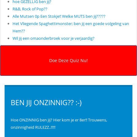
hoe GEZELLIG ben jij?
R&B, Rock of Pop??
Alle Mutsen 0p Een Stokje!! Welke MUTS ben jij?????
Het Vliegende Spaghettimonster; ben jij een goede volgeling van
Hem??
Wil jij een omaonderbroek voor je verjaardig?
BEN JIJ ONZINNIG?? :-)
Hoe ONZINNIG ben jij? Hier kom je er 8er!! Trouwens,
onzinnigheid RULEZZ..!!!!!