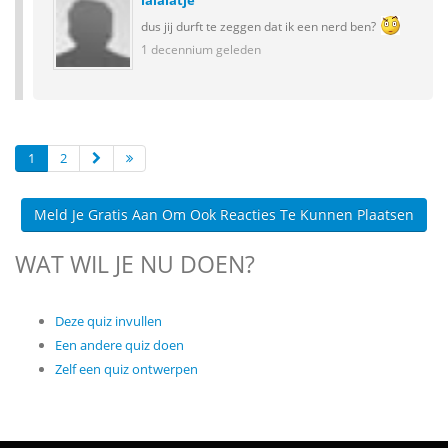
lalalatje
dus jij durft te zeggen dat ik een nerd ben?
1 decennium geleden
1
2
Meld Je Gratis Aan Om Ook Reacties Te Kunnen Plaatsen
WAT WIL JE NU DOEN?
Deze quiz invullen
Een andere quiz doen
Zelf een quiz ontwerpen