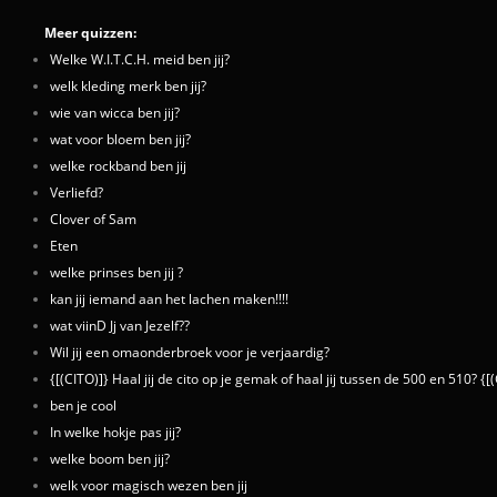
Meer quizzen:
Welke W.I.T.C.H. meid ben jij?
welk kleding merk ben jij?
wie van wicca ben jij?
wat voor bloem ben jij?
welke rockband ben jij
Verliefd?
Clover of Sam
Eten
welke prinses ben jij ?
kan jij iemand aan het lachen maken!!!!
wat viinD Jj van Jezelf??
Wil jij een omaonderbroek voor je verjaardig?
{[(CITO)]} Haal jij de cito op je gemak of haal jij tussen de 500 en 510? {[
ben je cool
In welke hokje pas jij?
welke boom ben jij?
welk voor magisch wezen ben jij