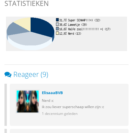
STATISTIEKEN
Reageer (9)
ElisaaaBVB
Nerd :c
ik zou liever superschaap willen zijn :c
1 decennium geleden