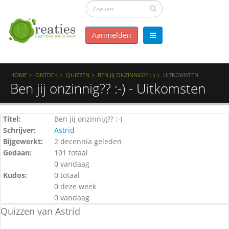
Aanmelden
HOME
ONTDEK
QUIZZEN
BEN JIJ ONZINNIG?? :-)
UITKOMSTEN
Ben jij onzinnig?? :-) - Uitkomsten
Titel:
Ben jij onzinnig?? :-)
Schrijver:
Astrid
Bijgewerkt:
2 decennia geleden
Gedaan:
101 totaal
0 vandaag
Kudos:
0 totaal
0 deze week
0 vandaag
Quizzen van Astrid