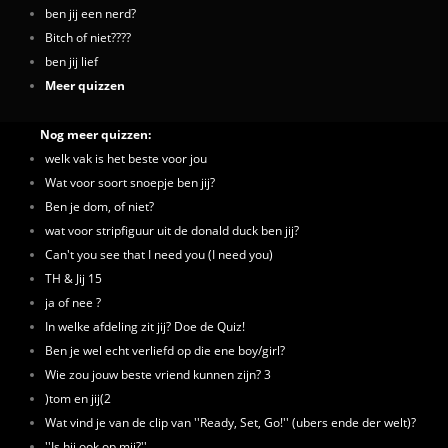
ben jij een nerd?
Bitch of niet????
ben jij lief
Meer quizzen
Nog meer quizzen:
welk vak is het beste voor jou
Wat voor soort snoepje ben jij?
Ben je dom, of niet?
wat voor stripfiguur uit de donald duck ben jij?
Can't you see that I need you (I need you)
TH & Jij 15
ja of nee ?
In welke afdeling zit jij? Doe de Quiz!
Ben je wel echt verliefd op die ene boy/girl?
Wie zou jouw beste vriend kunnen zijn? 3
)tom en jij(2
Wat vind je van de clip van ''Ready, Set, Go!'' (ubers ende der welt)?
''Is hij ook op mij?''