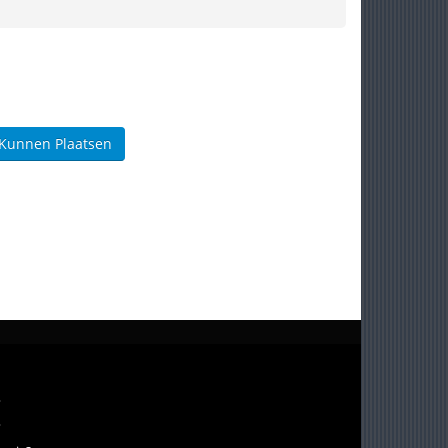
 Kunnen Plaatsen
?
?