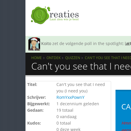
Koito
zet de volgende poll in the spotlight:
HOME
ONTDEK
QUIZZEN
CAN'T YOU SEE THAT I NEE
Can't you see that I ne
Titel:
Can't you see that I need
you (I need you)
Schrijver:
RomYxxPownY
Bijgewerkt:
1 decennium geleden
CA
Gedaan:
19 totaal
0 vandaag
Kudos:
0 totaal
Hmm
0 deze week
eers