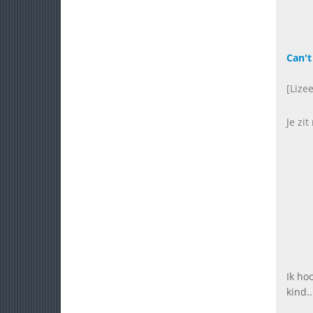
Can't
[Lize
Je zi
Ik ho
kind..