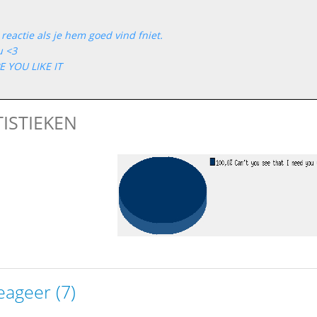
 reactie als je hem goed vind fniet.
u <3
E YOU LIKE IT
TISTIEKEN
eageer (7)