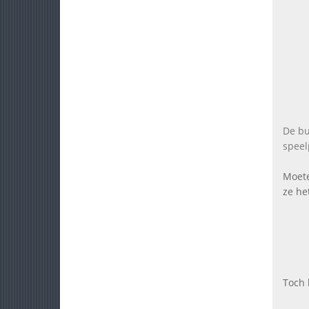
De bu
speel
Moete
ze he
Toch 