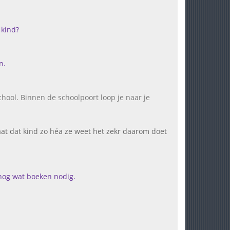
 kind?
n.
chool. Binnen de schoolpoort loop je naar je
aat dat kind zo héa ze weet het zekr daarom doet
 nog wat boeken nodig.