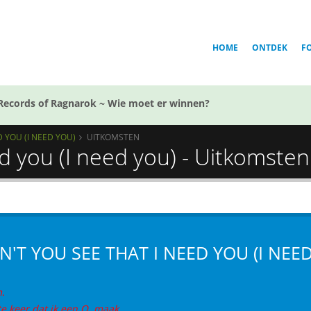
HOME
ONTDEK
F
Records of Ragnarok ~ Wie moet er winnen?
D YOU (I NEED YOU)
UITKOMSTEN
ed you (I need you) - Uitkomsten
N'T YOU SEE THAT I NEED YOU (I NEE
.
te keer dat ik een Q. maak.