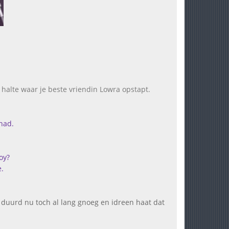
de halte waar je beste vriendin Lowra opstapt.
had.
oy?
e.
t duurd nu toch al lang gnoeg en idreen haat dat