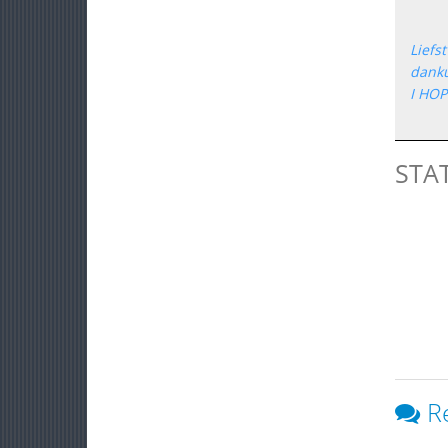
Liefst
dank
I HOP
STA
R