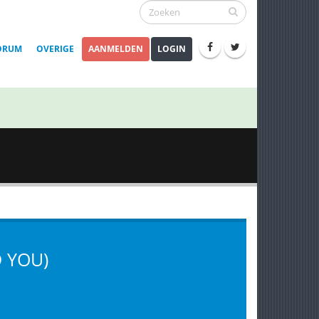
ORUM
OVERIGE
AANMELDEN
LOGIN
D YOU)