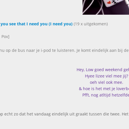
 you see that I need you (I need you)
(19 x uitgekomen)
e Pov]
t nu op de bus naar je i-pod te luisteren. Je komt eindelijk aan bij 
Hey, Low goed weekend ge
Hyee lizee viel mee jij?
oeh viel ook mee.
& hoe is het met je loverb
Pfft, nog atltijd hetzelfd
op echt zo dat het vandaag eindelijk uit graakt tussen die twee. He