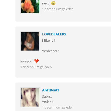
next
1 decennium geleden
LOVEDEALERx
i like it !
Verdeeeer !
loveyou
1 decennium geleden
AnzJBeatz
Suprr,,
Vedr <3
1 decennium geleden