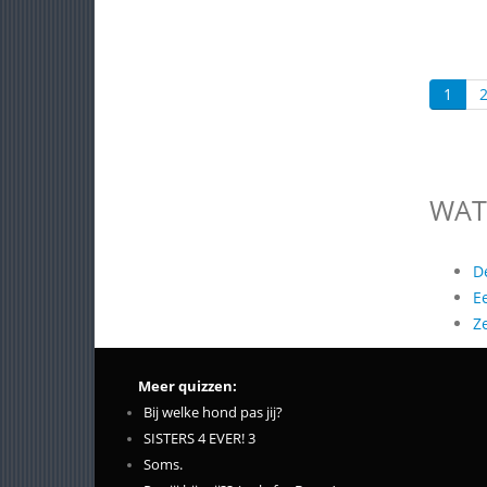
1
WAT
D
E
Z
Meer quizzen:
Bij welke hond pas jij?
SISTERS 4 EVER! 3
Soms.