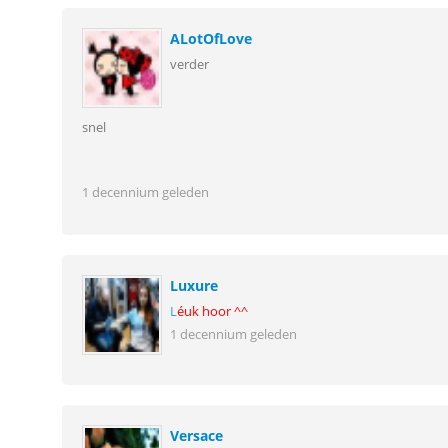
ALotOfLove
verder
snel
1 decennium geleden
Luxure
L
éuk hoor ^^
1 decennium geleden
Versace