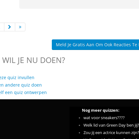
2
Meld Je Gratis Aan Om Ook Reacties Te
 WIL JE NU DOEN?
eze quiz invullen
en andere quiz doen
elf een quiz ontwerpen
Nog meer quizzen:
wat voor sneakers????
Welk lid van Green Day ben jij
Zou jij een actrice kunnen zijn