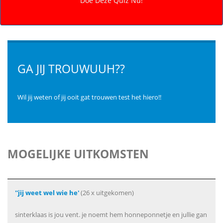
GA JIJ TROUWUUH??
Wil jij weten of jij ooit gat trouwen test het hiero!!
MOGELIJKE UITKOMSTEN
''jij weet wel wie he'
(26 x uitgekomen)
sinterklaas is jou vent. je noemt hem honneponnetje en jullie gan