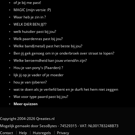
of je bij me past!
MAGIC (mijn versie :P)
Waar heb je zin in ?
WELK DIER BEN JIJ??
welk huisdier past bij jou?
Welk paardenras past bij jou?
Welke band(metal) past het beste bij jou?
Ben jij gek genoeg om in je onderbroek over straat te lopen?
Welke beroemdheid kan jouw vriend/in zijn?
Hou je van pony's (Paarden) ?
lijk jij op je vader of je moeder
hou je van ijsberen?
wat te doen als je verliefd bent en je durft het hem niet zeggen
Wat voor type paard past bij jou?
Meer quizzen
Copyright 2004-2026 Qreaties.nl
Mogelijk gemaakt door SesoBytes - 74529315 - VAT: NL001783248B73
Contact
Help
Huisregels
Privacy