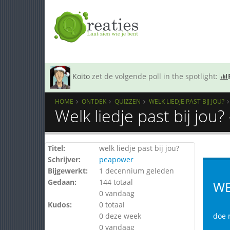
Koito
zet de volgende poll in the spotlight:
HOME
ONTDEK
QUIZZEN
WELK LIEDJE PAST BIJ JOU?
Welk liedje past bij jou
Titel:
welk liedje past bij jou?
Schrijver:
peapower
Bijgewerkt:
1 decennium geleden
Gedaan:
144 totaal
WE
0 vandaag
Kudos:
0 totaal
0 deze week
doe 
0 vandaag