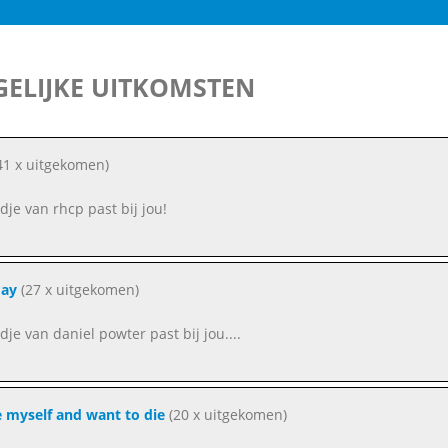
ELIJKE UITKOMSTEN
41 x uitgekomen)
edje van rhcp past bij jou!
day
(27 x uitgekomen)
edje van daniel powter past bij jou....
e myself and want to die
(20 x uitgekomen)