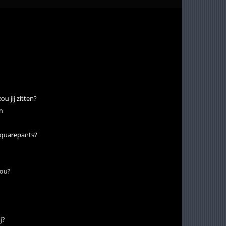
u jij zitten?
n
Squarepants?
jou?
j?