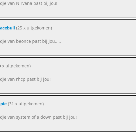
edje van Nirvana past bij jou!
lacebull
(25 x uitgekomen)
idje van beonce past bij jou.....
0 x uitgekomen)
edje van rhcp past bij jou!
 pie
(31 x uitgekomen)
eidje van system of a down past bij jou!