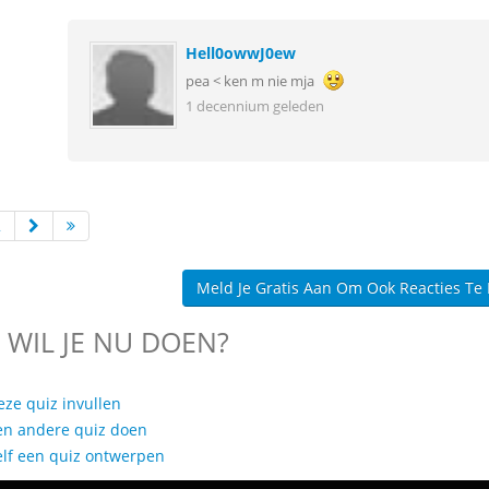
Hell0owwJ0ew
pea < ken m nie mja
1 decennium geleden
2
Meld Je Gratis Aan Om Ook Reacties Te
 WIL JE NU DOEN?
eze quiz invullen
en andere quiz doen
elf een quiz ontwerpen