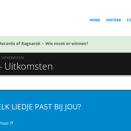
HOME
ONTDEK
F
Records of Ragnarok ~ Wie moet er winnen?
UITKOMSTEN
? - Uitkomsten
LK LIEDJE PAST BIJ JOU?
maar ff