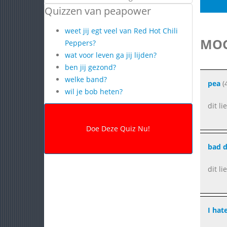
Quizzen van peapower
weet jij egt veel van Red Hot Chili
MOG
Peppers?
wat voor leven ga jij lijden?
ben jij gezond?
welke band?
pea
(
wil je bob heten?
dit li
bad 
dit li
I hat