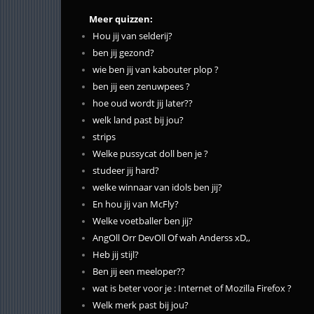
Meer quizzen:
Hou jij van selderij?
ben jij gezond?
wie ben jij van kabouter plop ?
ben jij een zenuwpees ?
hoe oud wordt jij later??
welk land past bij jou?
strips
Welke pussycat doll ben je ?
studeer jij hard?
welke winnaar van idols ben jij?
En hou jij van McFly?
Welke voetballer ben jij?
AngOll Orr DevOll Of wah Anderss xD,,
Heb jij stijl?
Ben jij een meeloper??
wat is beter voor je : Internet of Mozilla Firefox ?
Welk merk past bij jou?