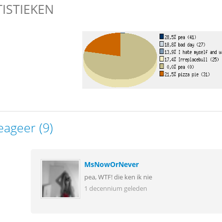
TISTIEKEN
eageer (9)
MsNowOrNever
pea, WTF! die ken ik nie
1 decennium geleden