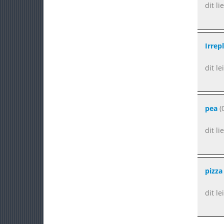
dit li
Irrep
dit le
pea
(
dit li
pizza
dit l