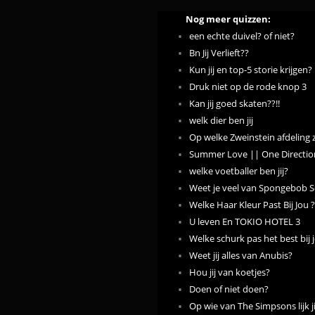
Nog meer quizzen:
een echte duivel? of niet?
Bn Jij Verlieft??
Kun jij en top-5 storie krijgen?
Druk niet op de rode knop 3
Kan jij goed skaten??!!
welk dier ben jij
Op welke Zweinstein afdeling zo
Summer Love || One Directio
welke voetballer ben jij?
Weet je veel van Spongebob 
Welke Haar Kleur Past Bij Jou ?
U leven En TOKIO HOTEL 3
Welke schurk pas het best bij 
Weet jij alles van Anubis?
Hou jij van koetjes?
Doen of niet doen?
Op wie van The Simpsons lijk ji