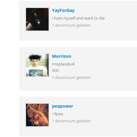
YayForGay
I hate myself and want to die
1 decennium geleden
Morrison
Irreplacebull
IEK!
1 decennium geleden
peapower
<3pea
1 decennium geleden