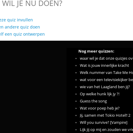
 WIL JE NU DOEN?
eze quiz invullen
en andere quiz doen
elf een quiz ontwerpen
Nog meer quizzen:
waar wil je dat onze quizjes o
Wat is jouw innerlijke kracht
Welk nummer van Take Me Hom
wat voor een televisiekijker ben
wie van het Laagland ben jij?
Op welke hunk lijk jy ?!
Guess the song
Wat voor poep heb je?
Jij, samen met Tokio Hotel!! 2
Will you survive? [Vampire]
Lijk jij op mij en zouden we v