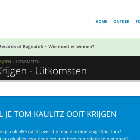
HOME
ONTDEK
F
Records of Ragnarok ~ Wie moet er winnen?
RIJGEN
UITKOMSTEN
Krijgen - Uitkomsten
L JE TOM KAULITZ OOIT KRIJGEN
m jij ook elke nacht over die mooie bruine oogjs Van Tom?
jij er ook alles voor doen om met hem een relatie te beginnen?