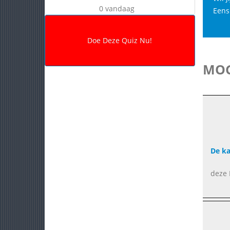
0 vandaag
Eens 
MOG
De ka
deze 