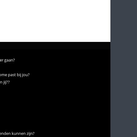
ver gaan?
e past bij jou?
 jij??
rienden kunnen zijn?