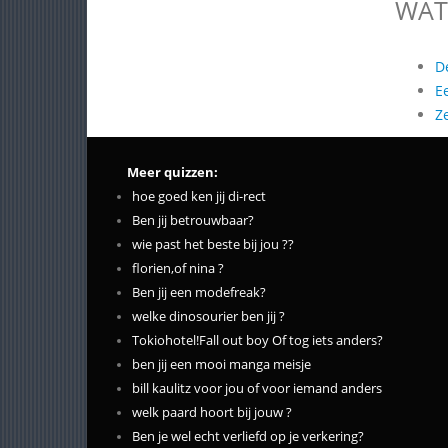
WAT
D
E
Z
Meer quizzen:
hoe goed ken jij di-rect
Ben jij betrouwbaar?
wie past het beste bij jou ??
florien,of nina ?
Ben jij een modefreak?
welke dinosourier ben jij ?
Tokiohotel!Fall out boy Of tog iets anders?
ben jij een mooi manga meisje
bill kaulitz voor jou of voor iemand anders
welk paard hoort bij jouw ?
Ben je wel echt verliefd op je verkering?