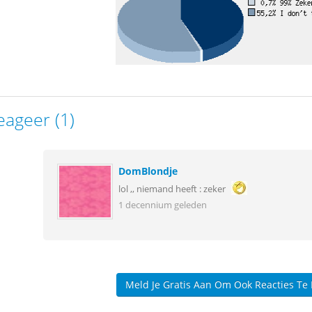
eageer (1)
DomBlondje
lol ,, niemand heeft : zeker
1 decennium geleden
Meld Je Gratis Aan Om Ook Reacties Te