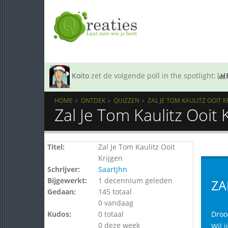
Koito
zet de volgende poll in the spotlight:
HOME
ONTDEK
QUIZZEN
ZAL JE TOM KAULITZ OOIT K
Zal Je Tom Kaulitz Ooit 
Titel:
Zal Je Tom Kaulitz Ooit
Krijgen
Schrijver:
Saartjhn
Bijgewerkt:
1 decennium geleden
ZA
Gedaan:
145 totaal
0 vandaag
Kudos:
0 totaal
Droo
0 deze week
Wil 