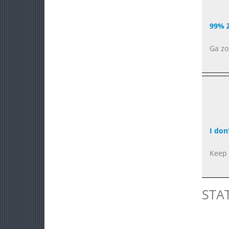
99% 
Ga zo
I don
Keep 
STA