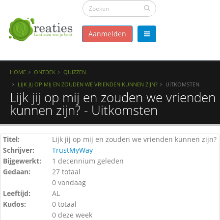
Aanmelden
HOME
ONTDEK
QUIZZEN
LIJK JIJ OP MIJ EN ZOUDEN WE VRIENDEN KUNNEN ZIJN?
UITKOMSTEN
Lijk jij op mij en zouden we vrienden
kunnen zijn? - Uitkomsten
Titel:
Lijk jij op mij en zouden we vrienden kunnen zijn?
Schrijver:
TrustMyWay
Bijgewerkt:
1 decennium geleden
Gedaan:
27 totaal
0 vandaag
Leeftijd:
AL
Kudos:
0 totaal
0 deze week