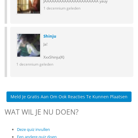
JAAAAAAAAAAAAAAAAAAAAAA yauy
1 decennium geleden
Shinju
Ja!
XxxShinju(K)
1 decennium geleden
Meld Je Gratis Aan Om Ook Reacties Te Kunnen Plaatsen
WAT WIL JE NU DOEN?
Deze quiz invullen
Een andere quiz doen