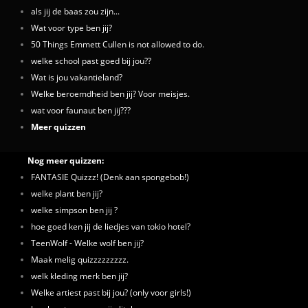
als jij de baas zou zijn...
Wat voor type ben jij?
50 Things Emmett Cullen is not allowed to do.
welke school past goed bij jou??
Wat is jou vakantieland?
Welke beroemdheid ben jij? Voor meisjes.
wat voor faunaut ben jij???
Meer quizzen
Nog meer quizzen:
FANTASIE Quizzz! (Denk aan spongebob!)
welke plant ben jij?
welke simpson ben jij ?
hoe goed ken jij de liedjes van tokio hotel?
TeenWolf - Welke wolf ben jij?
Maak melig quizzzzzzzzz.
welk kleding merk ben jij?
Welke artiest past bij jou? (only voor girls!)