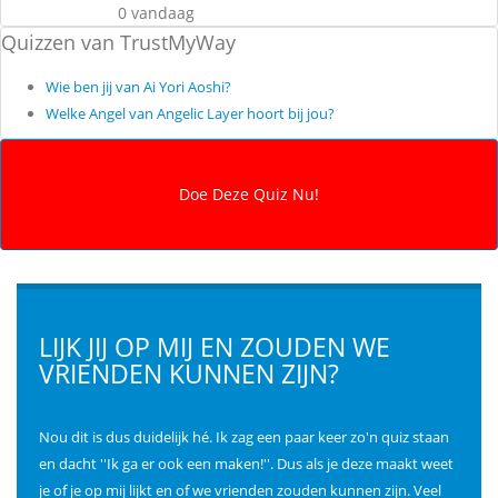
0 vandaag
Quizzen van TrustMyWay
Wie ben jij van Ai Yori Aoshi?
Welke Angel van Angelic Layer hoort bij jou?
LIJK JIJ OP MIJ EN ZOUDEN WE
VRIENDEN KUNNEN ZIJN?
Nou dit is dus duidelijk hé. Ik zag een paar keer zo'n quiz staan
en dacht ''Ik ga er ook een maken!''. Dus als je deze maakt weet
je of je op mij lijkt en of we vrienden zouden kunnen zijn. Veel