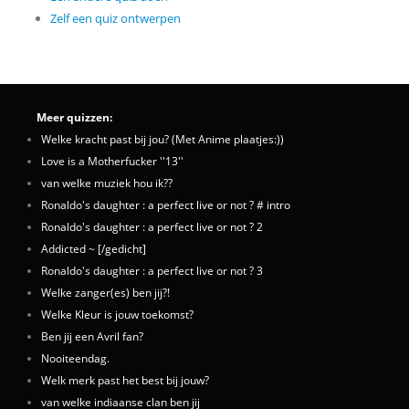
Zelf een quiz ontwerpen
Meer quizzen:
Welke kracht past bij jou? (Met Anime plaatjes:))
Love is a Motherfucker ''13''
van welke muziek hou ik??
Ronaldo's daughter : a perfect live or not ? # intro
Ronaldo's daughter : a perfect live or not ? 2
Addicted ~ [/gedicht]
Ronaldo's daughter : a perfect live or not ? 3
Welke zanger(es) ben jij?!
Welke Kleur is jouw toekomst?
Ben jij een Avril fan?
Nooiteendag.
Welk merk past het best bij jouw?
van welke indiaanse clan ben jij