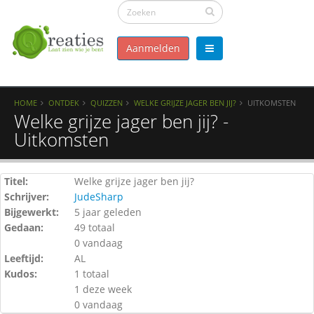
Aanmelden
HOME
ONTDEK
QUIZZEN
WELKE GRIJZE JAGER BEN JIJ?
UITKOMSTEN
Welke grijze jager ben jij? -
Uitkomsten
Titel:
Welke grijze jager ben jij?
Schrijver:
JudeSharp
Bijgewerkt:
5 jaar geleden
Gedaan:
49 totaal
0 vandaag
Leeftijd:
AL
Kudos:
1 totaal
1 deze week
0 vandaag