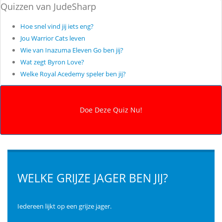
Quizzen van JudeSharp
Hoe snel vind jij iets eng?
Jou Warrior Cats leven
Wie van Inazuma Eleven Go ben jij?
Wat zegt Byron Love?
Welke Royal Acedemy speler ben jij?
WELKE GRIJZE JAGER BEN JIJ?
Iedereen lijkt op een grijze jager.