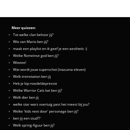
Meer quizzen:
Tot welke clan behoor jij?
Wie van Mario ben jij?
maak een playlist en ik geef je een aesthetic :)
Welke Romeinse god ben jij?
Wieeee!
Wat wordt jouw superschot (inazuma eleven)
Welk treinstation ben jij
Heb je kip-noedeldepressie
Welke Warrior Cats kat ben jij?
Welk dier ben jij
welke star wars voertuig past het meest bij jou?
Welke 'kids next door' personage ben jij?
ben jij een stud??
Welk spring-figuur ben jij?