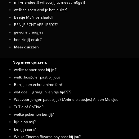
mii vriendee..!! wii s0u jij ut meest m0ge?!
welk seizoen vind je het leukst?
Beetje MSN verslaafd?
BEN JE ECHT VERLIEFD???
gewone vraagjes
hoe zie jij eruit ?
Meer quizzen
Nog meer quizzen:
welke rapper past bij je ?
welk (huis)dier past bij jou?
Ben jij een echte anime fan?
wat doe jij graag in je vrije tijd????
Wat voor jongen past bij je? (Anime plaatsjes) Alleen Meisjes
TuTje of GoThic ?
welke pokemon ben jij?
lijk je op mij?
ben jij raar??
Welke Cinema Bizarre boy past bij jou?