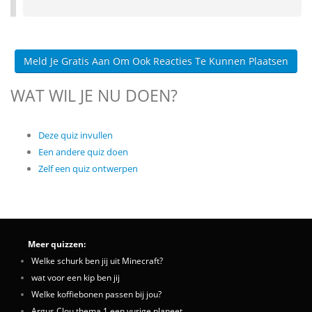
Meld Je Gratis Aan Om Ook Reacties Te Kunnen Plaatsen
WAT WIL JE NU DOEN?
Deze quiz invullen
Een andere quiz doen
Zelf een quiz ontwerpen
Meer quizzen:
Welke schurk ben jij uit Minecraft?
wat voor een kip ben jij
Welke koffiebonen passen bij jou?
Argus Clou thema 1 een vurige planeet