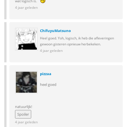
wat logisch is.
4 jaar geleden
ChifuyuMatsuno
Heel goed. Yoh, logisch, ik heb die afleveringen
gewoon gisteren opnieuw herbekeken.
4 jaar geleden
pizzaa
heel goed
natuurlijk!
4 jaar geleden