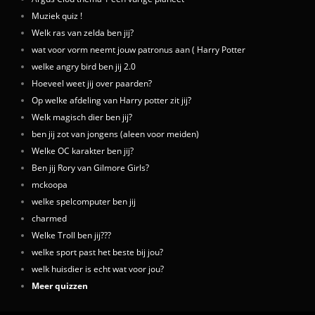
Muziek quiz !
Welk ras van zelda ben jij?
wat voor vorm neemt jouw patronus aan ( Harry Potter
welke angry bird ben jij 2.0
Hoeveel weet jij over paarden?
Op welke afdeling van Harry potter zit jij?
Welk magisch dier ben jij?
ben jij zot van jongens (aleen voor meiden)
Welke OC karakter ben jij?
Ben jij Rory van Gilmore Girls?
mckoopa
welke spelcomputer ben jij
charmed
Welke Troll ben jij???
welke sport past het beste bij jou?
welk huisdier is echt wat voor jou?
Meer quizzen