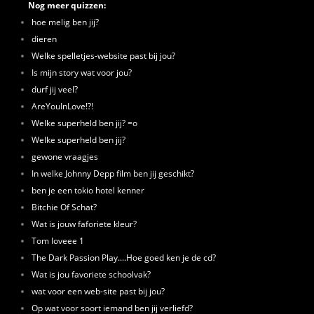
Nog meer quizzen:
hoe melig ben jij?
dieren
Welke spelletjes-website past bij jou?
Is mijn story wat voor jou?
durf jij veel?
AreYouInLove!?!
Welke superheld ben jij? =o
Welke superheld ben jij?
gewone vraagjes
In welke Johnny Depp film ben jij geschikt?
ben je een tokio hotel kenner
Bitchie Of Schat?
Wat is jouw faforiete kleur?
Tom loveee 1
The Dark Passion Play....Hoe goed ken je de cd?
Wat is jou favoriete schoolvak?
wat voor een web-site past bij jou?
Op wat voor soort iemand ben jij verliefd?