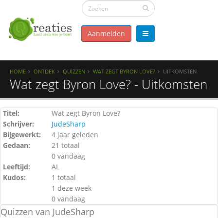
Aanmelden
HOME
ONTDEK
QUIZZEN
WAT ZEGT BYRON LOVE?
UITKOMSTEN
Wat zegt Byron Love? - Uitkomsten
Titel:
Wat zegt Byron Love?
Schrijver:
JudeSharp
Bijgewerkt:
4 jaar geleden
Gedaan:
21 totaal
0 vandaag
Leeftijd:
AL
Kudos:
1 totaal
1 deze week
0 vandaag
Quizzen van JudeSharp