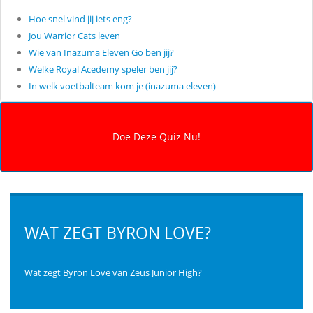
Hoe snel vind jij iets eng?
Jou Warrior Cats leven
Wie van Inazuma Eleven Go ben jij?
Welke Royal Acedemy speler ben jij?
In welk voetbalteam kom je (inazuma eleven)
WAT ZEGT BYRON LOVE?
Wat zegt Byron Love van Zeus Junior High?