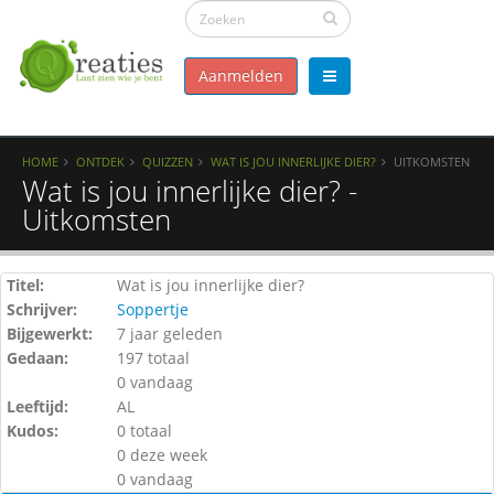
Aanmelden
HOME
ONTDEK
QUIZZEN
WAT IS JOU INNERLIJKE DIER?
UITKOMSTEN
Wat is jou innerlijke dier? -
Uitkomsten
Titel:
Wat is jou innerlijke dier?
Schrijver:
Soppertje
Bijgewerkt:
7 jaar geleden
Gedaan:
197 totaal
0 vandaag
Leeftijd:
AL
Kudos:
0 totaal
0 deze week
0 vandaag