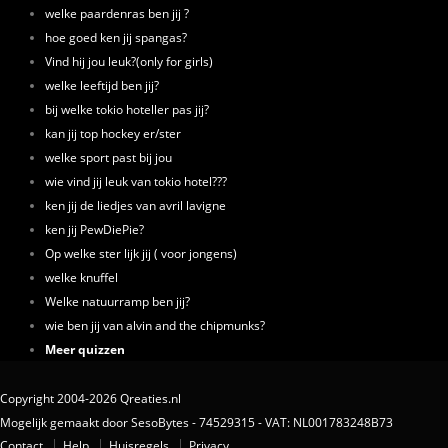
welke paardenras ben jij ?
hoe goed ken jij spangas?
Vind hij jou leuk?(only for girls)
welke leeftijd ben jij?
bij welke tokio hoteller pas jij?
kan jij top hockey er/ster
welke sport past bij jou
wie vind jij leuk van tokio hotel???
ken jij de liedjes van avril lavigne
ken jij PewDiePie?
Op welke ster lijk jij ( voor jongens)
welke knuffel
Welke natuurramp ben jij?
wie ben jij van alvin and the chipmunks?
Meer quizzen
Copyright 2004-2026 Qreaties.nl
Mogelijk gemaakt door SesoBytes - 74529315 - VAT: NL001783248B73
Contact
Help
Huisregels
Privacy