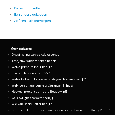
Deze quiz invullen
Een andere quiz doen
Zelf een quiz ontwerpen
Meer quizzen:
Ontwikkeling van de Adolescentie
Test jouw random-feiten kennis!
Welke primaire kleur ben jij?
rekenen helden groep 6/7/8
Welke invloedrijke vrouw uit de geschiedenis ben jij?
Welk personage ben je uit Stranger Things?
Hoeveel procent van jou is Boudewijn?!
welk twilight character ben jij
Wie van Harry Potter ben jij?
Ben jij een Duistere tovenaar of een Goede tovenaar in Harry Potter?