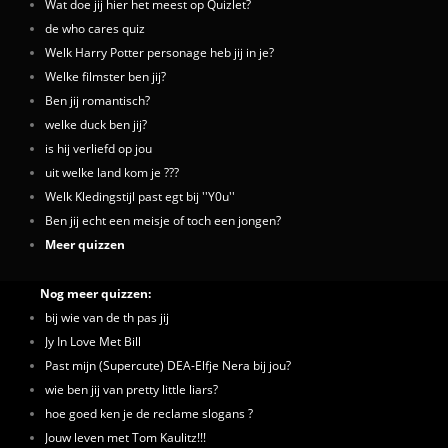
Wat doe jij hier het meest op Quizlet?
de who cares quiz
Welk Harry Potter personage heb jij in je?
Welke filmster ben jij?
Ben jij romantisch?
welke duck ben jij?
is hij verliefd op jou
uit welke land kom je ???
Welk Kledingstijl past egt bij ''Y0u''
Ben jij echt een meisje of toch een jongen?
Meer quizzen
Nog meer quizzen:
bij wie van de th pas jij
Jy In Love Met Bill
Past mijn (Supercute) DEA-Elfje Nera bij jou?
wie ben jij van pretty little liars?
hoe goed ken je de reclame slogans ?
Jouw leven met Tom Kaulitz!!!