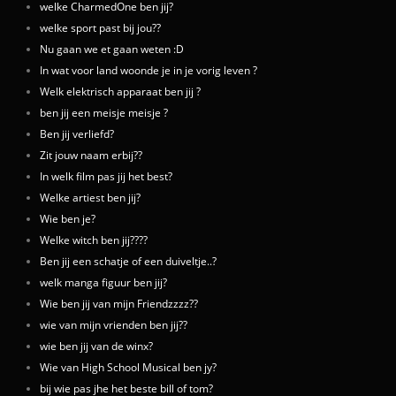
welke CharmedOne ben jij?
welke sport past bij jou??
Nu gaan we et gaan weten :D
In wat voor land woonde je in je vorig leven ?
Welk elektrisch apparaat ben jij ?
ben jij een meisje meisje ?
Ben jij verliefd?
Zit jouw naam erbij??
In welk film pas jij het best?
Welke artiest ben jij?
Wie ben je?
Welke witch ben jij????
Ben jij een schatje of een duiveltje..?
welk manga figuur ben jij?
Wie ben jij van mijn Friendzzzz??
wie van mijn vrienden ben jij??
wie ben jij van de winx?
Wie van High School Musical ben jy?
bij wie pas jhe het beste bill of tom?