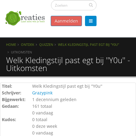
Aanmelden
HOME
ONTDEK
QUIZZEN
WELK KLEDINGSTIJL PAST EGT BIJ ''Y0U''
UITKOMSTEN
Welk Kledingstijl past egt bij ''Y0u'' -
Uitkomsten
Titel:
Welk Kledingstijl past egt bij ''Y0u''
Schrijver:
Grazypink
Bijgewerkt:
1 decennium geleden
Gedaan:
161 totaal
0 vandaag
Kudos:
0 totaal
0 deze week
0 vandaag