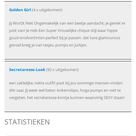
Golden Girl
(4 x uitgekomen)
jij WorDt Niet Ongemakelijk van een beetje aandacht; je geniet er
juist van! Je Heb Een Super Vrouwlijke chique stijl waar hippe
goud-ensilvertinten perfect bij je passen. dat luxe glamourous
gevoel kreig je van tasjes, pumps en jurkjes.
Secretaresse-Look
(92 x uitgekomen)
een zaklelijke, nette outfit past bij jou sommige mensen vinden
dAt saai, jij weet wel beter: kokerrokjes, hoge pumps en niet te
vergeten, het secretaresse-kontje kunnen waanzinig SEXY staan!
STATISTIEKEN