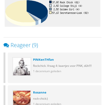
Reageer (9)
PINKenTHfan
Rockchick. Vraag 4: kaartjes voor P!NK, dûh!!!!
1 decennium geleden
Rosanne
rock-chick:)
1 decennium geleden