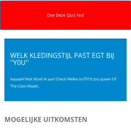
WELK KLEDINGSTIJL PAST EGT BIJ
''Y0U''
AaaaaH! Wat Moet Ik aan! Check Welke ouTfiTtt Jou queen Of
The Class Maakt.
MOGELIJKE UITKOMSTEN