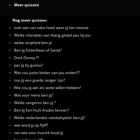
Meer quizzen
Nog meer quizzen:
over wie van tokio hotel weet jij het meeste
Welke charakter van thang global pas bij jou
welke stripheld ben je
Ben jij Sinterklaas of Santa?
Dark Disney !!!
pas jij by gustav?
Wat zou justin bieber van jou vinden??
zou jij een goede zanger zijn?
Wie zou jij wel als tante willen hebben?
Wat voor mens ben jij?
Welke zangeres ben jij ?
Ben Jij Een HuiS Anubis kenner?
Welke nederlandse voetbalspeler ben jij?
wat word jij op flyff?
van wta voor muziek houd jij