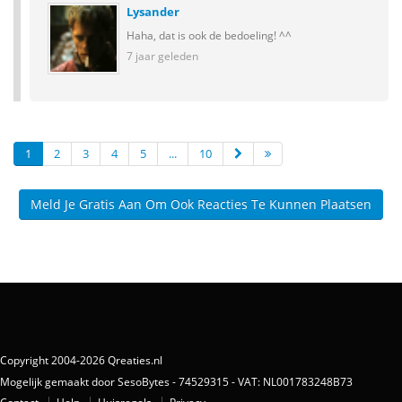
Lysander
Haha, dat is ook de bedoeling! ^^
7 jaar geleden
1
2
3
4
5
...
10
Meld Je Gratis Aan Om Ook Reacties Te Kunnen Plaatsen
Copyright 2004-2026 Qreaties.nl
Mogelijk gemaakt door SesoBytes - 74529315 - VAT: NL001783248B73
Contact
Help
Huisregels
Privacy