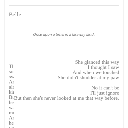
Belle
Once upon a time, in a faraway land..
She glanced this way
There's
I thought I saw
something
And when we touched
sweet
She didn't shudder at my paw
And
almost
No it can't be
kind
I'll just ignore
But
But then she's never looked at me that way before.
he
was
mean
And
he