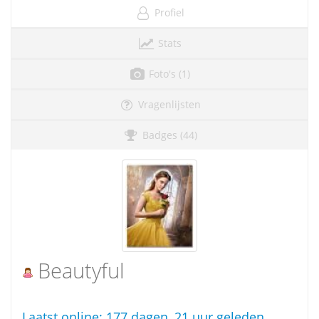
Profiel
Stats
Foto's (1)
Vragenlijsten
Badges (44)
Beautyful
Laatst online:
177 dagen, 21 uur geleden