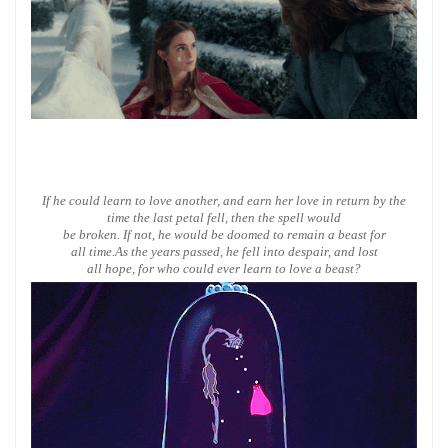
If he could learn to love another, and earn her love in return by the
time the last petal fell, then the spell would
be broken. If not, he would be doomed to remain a beast for
all time.As the years passed, he fell into despair, and lost
all hope, for who could ever learn to love a beast?