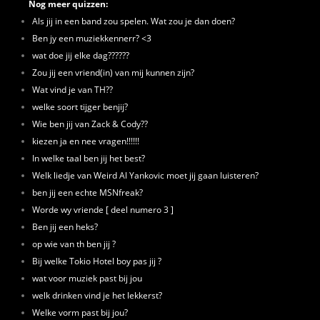
Nog meer quizzen:
Als jij in een band zou spelen. Wat zou je dan doen?
Ben jy een muziekkennerr? <3
wat doe jij elke dag??????
Zou jij een vriend(in) van mij kunnen zijn?
Wat vind je van TH??
welke soort tijger benjij?
Wie ben jij van Zack & Cody??
kiezen ja en nee vragen!!!!!!
In welke taal ben jij het best?
Welk liedje van Weird Al Yankovic moet jij gaan luisteren?
ben jij een echte MSNfreak?
Worde wy vriende [ deel numero 3 ]
Ben jij een heks?
op wie van th ben jij ?
Bij welke Tokio Hotel boy pas jij ?
wat voor muziek past bij jou
welk drinken vind je het lekkerst?
Welke vorm past bij jou?