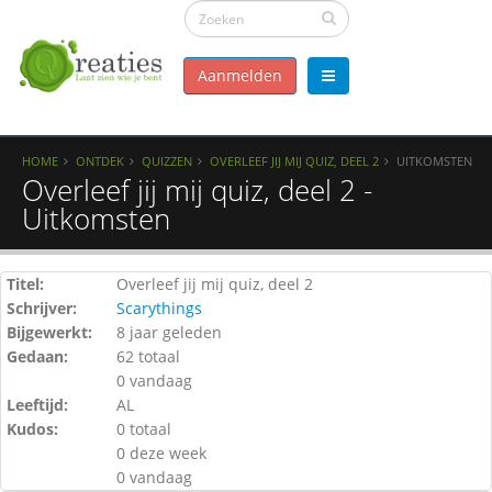
Aanmelden
HOME
ONTDEK
QUIZZEN
OVERLEEF JIJ MIJ QUIZ, DEEL 2
UITKOMSTEN
Overleef jij mij quiz, deel 2 -
Uitkomsten
Titel:
Overleef jij mij quiz, deel 2
Schrijver:
Scarythings
Bijgewerkt:
8 jaar geleden
Gedaan:
62 totaal
0 vandaag
Leeftijd:
AL
Kudos:
0 totaal
0 deze week
0 vandaag