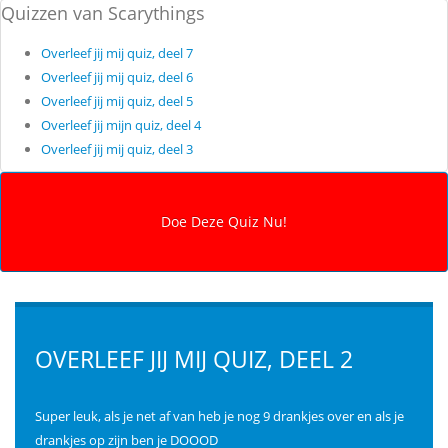
Quizzen van Scarythings
Overleef jij mij quiz, deel 7
Overleef jij mij quiz, deel 6
Overleef jij mij quiz, deel 5
Overleef jij mijn quiz, deel 4
Overleef jij mij quiz, deel 3
OVERLEEF JIJ MIJ QUIZ, DEEL 2
Super leuk, als je net af van heb je nog 9 drankjes over en als je
drankjes op zijn ben je DOOOD