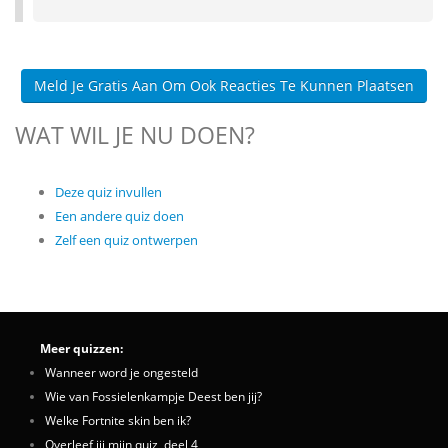
Meld Je Gratis Aan Om Ook Reacties Te Kunnen Plaatsen
WAT WIL JE NU DOEN?
Deze quiz invullen
Een andere quiz doen
Zelf een quiz ontwerpen
Meer quizzen:
Wanneer word je ongesteld
Wie van Fossielenkampje Deest ben jij?
Welke Fortnite skin ben ik?
Overleef jij mijn quiz, deel 4