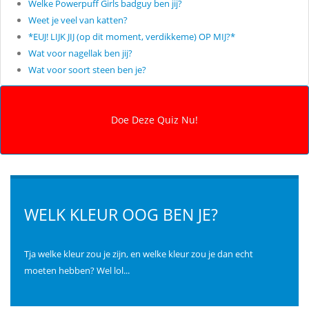
Welke Powerpuff Girls badguy ben jij?
Weet je veel van katten?
*EUJ! LIJK JIJ (op dit moment, verdikkeme) OP MIJ?*
Wat voor nagellak ben jij?
Wat voor soort steen ben je?
WELK KLEUR OOG BEN JE?
Tja welke kleur zou je zijn, en welke kleur zou je dan echt
moeten hebben? Wel lol...