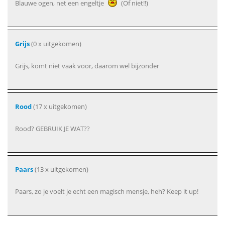
Blauwe ogen, net een engeltje
(Of niet!!)
Grijs
(0 x uitgekomen)
Grijs, komt niet vaak voor, daarom wel bijzonder
Rood
(17 x uitgekomen)
Rood? GEBRUIK JE WAT??
Paars
(13 x uitgekomen)
Paars, zo je voelt je echt een magisch mensje, heh? Keep it up!