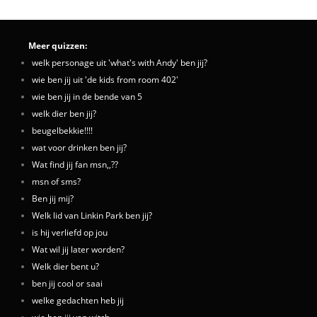
Meer quizzen:
welk personage uit 'what's with Andy' ben jij?
wie ben jij uit 'de kids from room 402'
wie ben jij in de bende van 5
welk dier ben jij?
beugelbekkie!!!!
wat voor drinken ben jij?
Wat find jij fan msn,,??
msn of sms?
Ben jij mij?
Welk lid van Linkin Park ben jij?
is hij verliefd op jou
Wat wil jij later worden?
Welk dier bent u?
ben jij cool or saai
welke gedachten heb jij