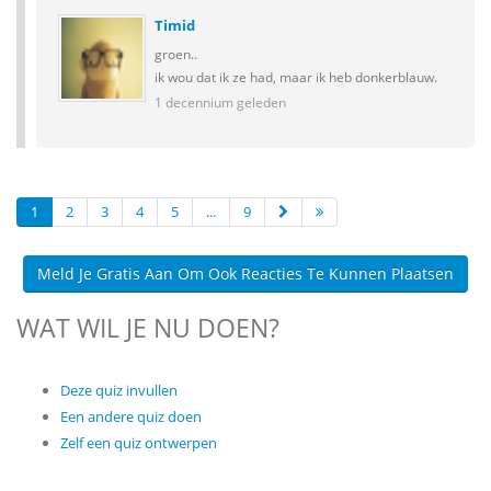
Timid
groen..
ik wou dat ik ze had, maar ik heb donkerblauw.
1 decennium geleden
1
2
3
4
5
...
9
Meld Je Gratis Aan Om Ook Reacties Te Kunnen Plaatsen
WAT WIL JE NU DOEN?
Deze quiz invullen
Een andere quiz doen
Zelf een quiz ontwerpen