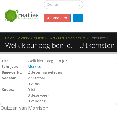
Aanmelden
HOME
ONTDEK
QUIZZEN
WELK KLEUR OOG BEN JE?
UITKOMSTEN
Welk kleur oog ben je? - Uitkomsten
Titel:
Welk kleur oog ben je?
Schrijver:
Morrison
Bijgewerkt:
2 decennia geleden
Gedaan:
274 totaal
0 vandaag
Kudos:
0 totaal
0 deze week
0 vandaag
Quizzen van Morrison