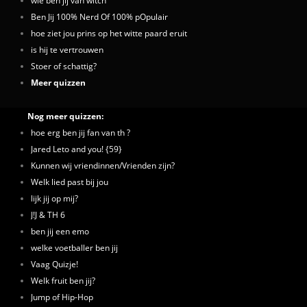
wie ben jij van witch
Ben Jij 100% Nerd Of 100% pOpulair
hoe ziet jou prins op het witte paard eruit
is hij te vertrouwen
Stoer of schattig?
Meer quizzen
Nog meer quizzen:
hoe erg ben jij fan van th ?
Jared Leto and you! {59}
Kunnen wij vriendinnen/Vrienden zijn?
Welk lied past bij jou
lijk jij op mij?
J!J & TH 6
ben jij een emo
welke voetballer ben jij
Vaag Quizje!
Welk fruit ben jij?
Jump of Hip-Hop