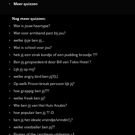
Meer quizzen
Nog meer quizzen:
Wat is jouw haartype?
Wat voor armband past bij jou?
welke ijsje ben jij...
Wat is school voor jou?
heb jij een strak kondje of een pudding broodje ???
Ben jij geopsedeerd door Bill van Tokio Hotel ?
Lijk jij op mij?
welke angry bird ben jij?(L)
Op welk Prison-break persoon lijk jij?
hoe grappig ben jij???
welke freak ben jij?
Wie ben jij van Het Huis Anubis?
hoe populair ben jij ?? :D
ben jij het ideale vriendje/vrindin?¿?
welke voetballer ben jij??
Pirates of the carribean uitdaging ~1