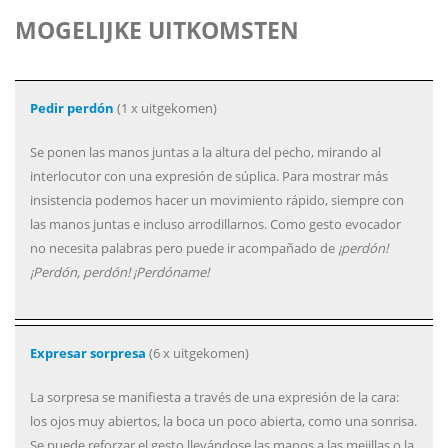
MOGELIJKE UITKOMSTEN
Pedir perdón
(1 x uitgekomen)
Se ponen las manos juntas a la altura del pecho, mirando al
interlocutor con una expresión de súplica. Para mostrar más
insistencia podemos hacer un movimiento rápido, siempre con
las manos juntas e incluso arrodillarnos. Como gesto evocador
no necesita palabras pero puede ir acompañado de
¡perdón!
¡Perdón, perdón! ¡Perdóname!
Expresar sorpresa
(6 x uitgekomen)
La sorpresa se manifiesta a través de una expresión de la cara:
los ojos muy abiertos, la boca un poco abierta, como una sonrisa.
Se puede reforzar el gesto llevándose las manos a las mejillas o la