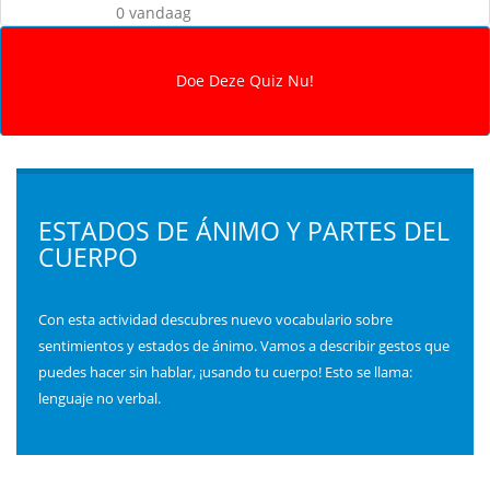
0 vandaag
ESTADOS DE ÁNIMO Y PARTES DEL
CUERPO
Con esta actividad descubres nuevo vocabulario sobre
sentimientos y estados de ánimo. Vamos a describir gestos que
puedes hacer sin hablar, ¡usando tu cuerpo! Esto se llama:
lenguaje no verbal.