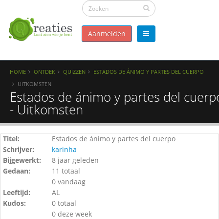
Aanmelden
HOME
ONTDEK
QUIZZEN
ESTADOS DE ÁNIMO Y PARTES DEL CUERPO
UITKOMSTEN
Estados de ánimo y partes del cuerp
- Uitkomsten
Titel:
Estados de ánimo y partes del cuerpo
Schrijver:
karinha
Bijgewerkt:
8 jaar geleden
Gedaan:
11 totaal
0 vandaag
Leeftijd:
AL
Kudos:
0 totaal
0 deze week