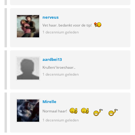
nerveus
Vet haar. bedankt voor de tip!
1 decennium geleden
aardbei13
Krullen/ kroeshaar..
1 decennium geleden
Mirelle
Normaal haar!
1 decennium geleden