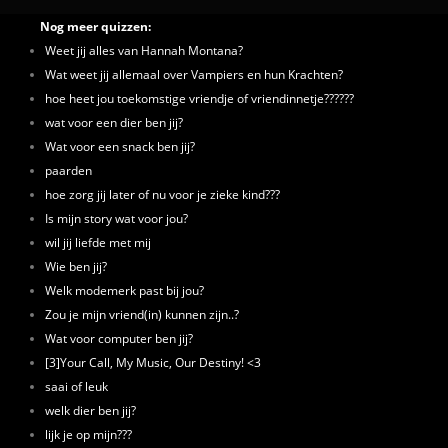
Nog meer quizzen:
Weet jij alles van Hannah Montana?
Wat weet jij allemaal over Vampiers en hun Krachten?
hoe heet jou toekomstige vriendje of vriendinnetje??????
wat voor een dier ben jij?
Wat voor een snack ben jij?
paarden
hoe zorg jij later of nu voor je zieke kind???
Is mijn story wat voor jou?
wil jij liefde met mij
Wie ben jij?
Welk modemerk past bij jou?
Zou je mijn vriend(in) kunnen zijn..?
Wat voor computer ben jij?
[3]Your Call, My Music, Our Destiny! <3
saai of leuk
welk dier ben jij?
lijk je op mijn???