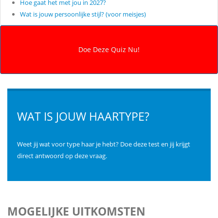
Hoe gaat het met jou in 2027?
Wat is jouw persoonlijke stijl? (voor meisjes)
WAT IS JOUW HAARTYPE?
Weet jij wat voor type haar je hebt? Doe deze test en jij krijgt
direct antwoord op deze vraag.
MOGELIJKE UITKOMSTEN