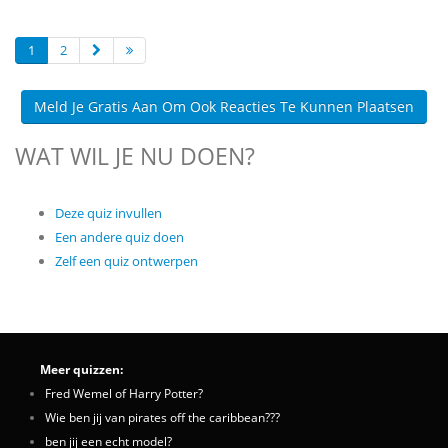
1
2
Meld Je Gratis Aan Om Ook Reacties Te Kunnen Plaatsen
WAT WIL JE NU DOEN?
Deze quiz invullen
Een andere quiz doen
Zelf een quiz ontwerpen
Meer quizzen:
Fred Wemel of Harry Potter?
Wie ben jij van pirates off the caribbean???
ben jij een echt model?