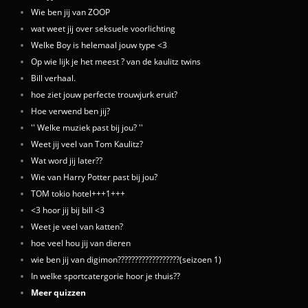
Wie ben jij van ZOOP
wat weet jij over seksuele voorlichting
Welke Boy is helemaal jouw type <3
Op wie lijk je het meest ? van de kaulitz twins
Bill verhaal.
hoe ziet jouw perfecte trouwjurk eruit?
Hoe verwend ben jij?
'' Welke muziek past bij jou? ''
Weet jij veel van Tom Kaulitz?
Wat word jij later??
Wie van Harry Potter past bij jou?
TOM tokio hotel+++1+++
<3 hoor jij bij bill <3
Weet je veel van katten?
hoe veel hou jij van dieren
wie ben jij van digimon??????????????????(seizoen 1)
In welke sportcatergorie hoor je thuis??
Meer quizzen