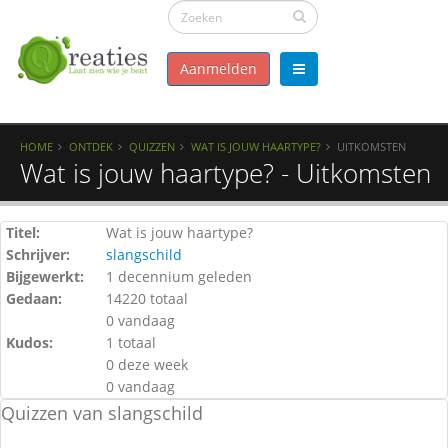
Aanmelden
HOME
ONTDEK
QUIZZEN
WAT IS JOUW HAARTYPE?
UITKOMSTEN
Wat is jouw haartype? - Uitkomsten
Titel:
Wat is jouw haartype?
Schrijver:
slangschild
Bijgewerkt:
1 decennium geleden
Gedaan:
14220 totaal
0 vandaag
Kudos:
1 totaal
0 deze week
0 vandaag
Quizzen van slangschild