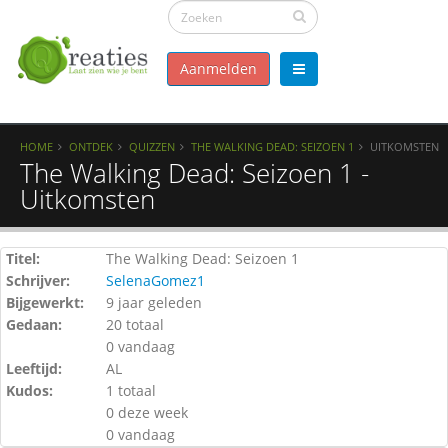
Aanmelden
HOME
ONTDEK
QUIZZEN
THE WALKING DEAD: SEIZOEN 1
UITKOMSTEN
The Walking Dead: Seizoen 1 -
Uitkomsten
Titel:
The Walking Dead: Seizoen 1
Schrijver:
SelenaGomez1
Bijgewerkt:
9 jaar geleden
Gedaan:
20 totaal
0 vandaag
Leeftijd:
AL
Kudos:
1 totaal
0 deze week
0 vandaag