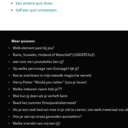
Een andere quiz doen
Zelf een quiz ontwerpen
Meer quizzen:
Welk element past bij jou?
Ruins, Snowdin, Hotland of Waterfall? (UNDERTALE)
wat voor een youtubefan ben jij?
Op welke personage van Gossipgirl lijk jij?
Kan je overleven in mijn tweede magische wereld
Harry Potter ''Would you rather'' (zou je liever)
Welke indianen naam heb je???
Wat kun jij doen als je verlieft bent
Raad het nummer Emo/punk/alternatief
Als je een stok had om mee in je ziel te roeren, van welk materiaal zou d
Hou je van op straat gevonden aanstekers?
Welke vriendin van mij ben jij?