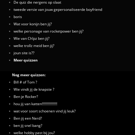
De quiz die nergens op slaat
tweede versie van jouw gepersonaliseerde boyfriend
boris
Wat voor konijn ben jij?
welke personage van rocketpower ben jij?
Wie van Ch!pz ben jij?
welke trollz meid ben jij?
joun site is??
Meer quizzen
Nog meer quizzen:
Bill # of Tom ?
Wie vindt jij de knapste ?
Ben je Rocker?
hou jij van katten!!!!!!!!!!!!!!!!!
wat voor soort schoenen vind jij leuk?
Ben jij een Nerd?
ben jij snel bang?
welke hobby past bij jou?