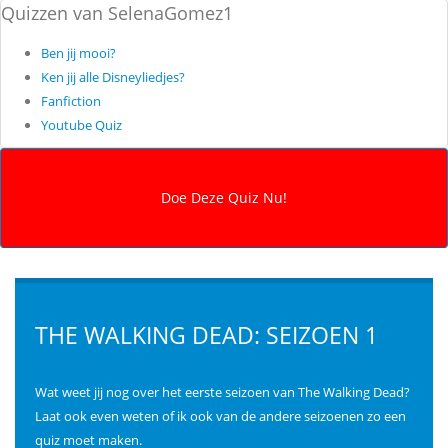
Quizzen van SelenaGomez1
Ben jij mooi?
Ken jij alle Disneyliedjes?
Fanfiction
Youtube Quiz
THE WALKING DEAD: SEIZOEN 1
Wat weet jij nog over het eerste seizoen van The Walking Dead?
Laat ook even weten of ik ook van de andere seizoenen zo een
quiz moet maken.