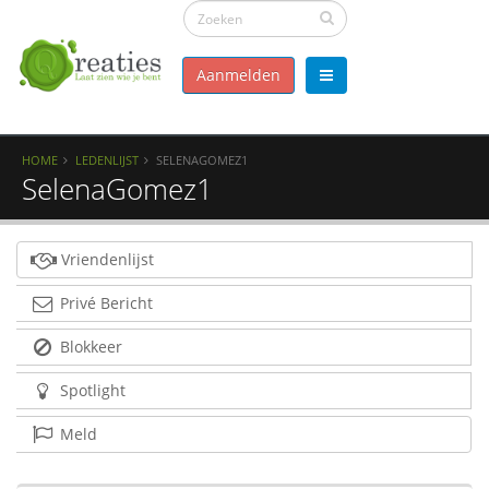
Aanmelden
HOME
LEDENLIJST
SELENAGOMEZ1
SelenaGomez1
Vriendenlijst
Privé Bericht
Blokkeer
Spotlight
Meld