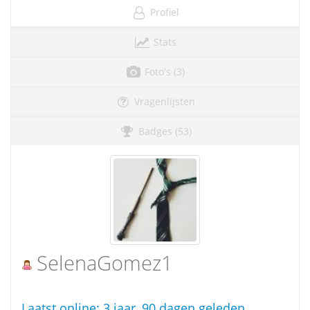
Profiel
Stats
Foto's (3)
Vragenlijsten
Badges (53)
SelenaGomez1
Laatst online:
3 jaar, 90 dagen geleden