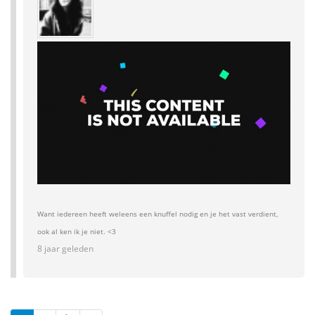
Want iedereen heeft weleens een knuffel nodig en je het vast verdient,
ook al ken ik je niet. <3
8 jaar geleden