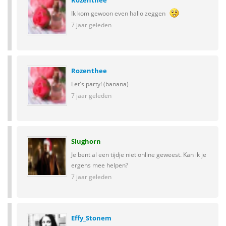
Rozenthee
Ik kom gewoon even hallo zeggen
7 jaar geleden
Rozenthee
Let's party! (banana)
7 jaar geleden
Slughorn
Je bent al een tijdje niet online geweest. Kan ik je
ergens mee helpen?
7 jaar geleden
Effy_Stonem