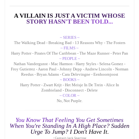
A
V
I
L
L
A
I
N
I
S
J
U
S
T
A
V
I
C
T
I
M
W
H
O
S
E
S
T
O
R
Y
H
A
S
N
'
T
B
E
E
N
T
O
L
D
.
.
.
~ SERIES ~
The Walking Dead - Breaking Bad - 13 Reasons Why - The Fosters
~ FILMS ~
Harry Potter - Pirates Of The Caribbean - The Maze Runner - Peter Pan
~ PEOPLE ~
Nathan Vandergunst - Mac Harmon - Harry Styles - Selena Gomez -
Froy Gutierrez - Aaron Paul - Johnny Depp - Andrew Lincoln - Norman
Reedus - Bryan Adams - Cara Delevingne - Eenhoornjoost
~ BOOKS ~
Harry Potter - Zwart Krijt - Het Meisje In De Trein - Alice In
Zombieland - Disconnect - Delete
~ COLOR ~
No, Not Purple.
Y
o
u
K
n
o
w
T
h
a
t
F
e
e
l
i
n
g
Y
o
u
G
e
t
S
o
m
e
t
i
m
e
s
W
h
e
n
Y
o
u
'
r
e
S
t
a
n
d
i
n
g
I
n
A
H
i
g
h
P
l
a
c
e
?
S
u
d
d
e
n
U
r
g
e
T
o
J
u
m
p
?
I
D
o
n
'
t
H
a
v
e
I
t
.
~Captain Jack Sparrow