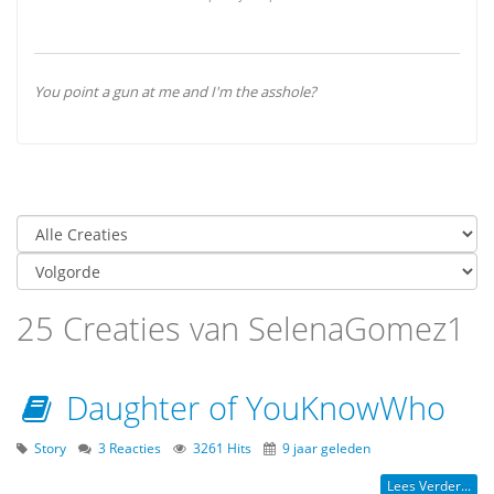
You point a gun at me and I'm the asshole?
25 Creaties van SelenaGomez1
Daughter of YouKnowWho
Story
3 Reacties
3261 Hits
9 jaar geleden
Lees Verder...