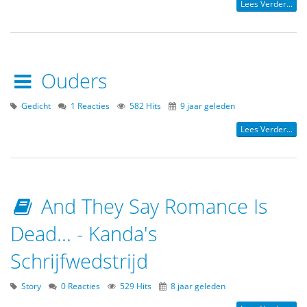
Lees Verder...
Ouders
Gedicht
1 Reacties
582 Hits
9 jaar geleden
Lees Verder...
And They Say Romance Is
Dead... - Kanda's
Schrijfwedstrijd
Story
0 Reacties
529 Hits
8 jaar geleden