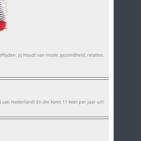
tijden. Jij houdt van mode, gezondheid, relaties,
 van Nederland! En die komt 11 keer per jaar uit!