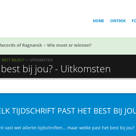
HOME
ONTDEK
F
Records of Ragnarok ~ Wie moet er winnen?
 BEST BIJ JOU?
UITKOMSTEN
 best bij jou? - Uitkomsten
LK TIJDSCHRIFT PAST HET BEST BIJ JO
nt vast wel allerlei tijdschriften... maar welke past het best bij jou?