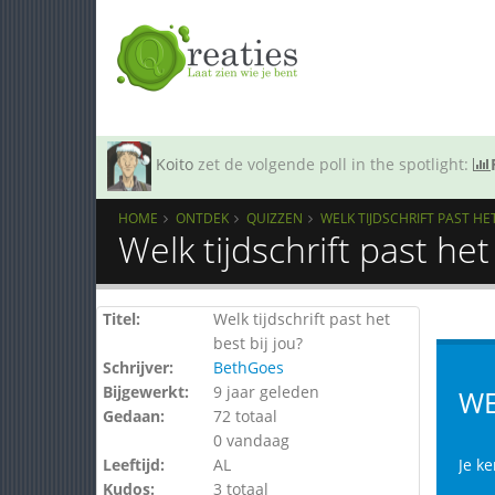
Koito
zet de volgende poll in the spotlight:
HOME
ONTDEK
QUIZZEN
WELK TIJDSCHRIFT PAST HET
Welk tijdschrift past het
Titel:
Welk tijdschrift past het
best bij jou?
Schrijver:
BethGoes
Bijgewerkt:
9 jaar geleden
WE
Gedaan:
72 totaal
0 vandaag
Leeftijd:
AL
Je ke
Kudos:
3 totaal