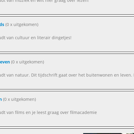
oudt van muziek en wilt hier graag over lezen!
ds
(0 x uitgekomen)
udt van cultuur en literair dingetjes!
leven
(0 x uitgekomen)
oudt van natuur. Dit tijdschrift gaat over het buitenwonen en leven.
n
(0 x uitgekomen)
oudt van films en je leest graag over filmacademie