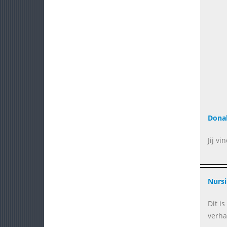
Dona
Jij v
Nurs
Dit i
verha