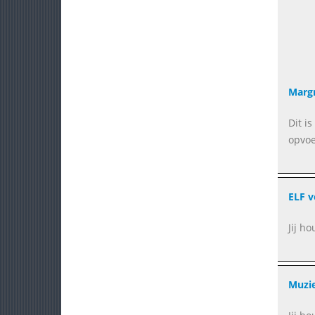
Margr
Dit i
opvoe
ELF v
Jij h
Muzie