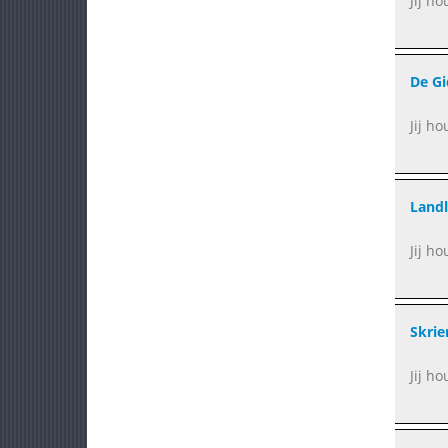
Jij h
De Gi
Jij ho
Land
Jij h
Skrie
Jij h