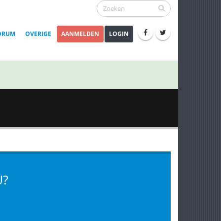
ORUM
OVERIGE
AANMELDEN
LOGIN
U?