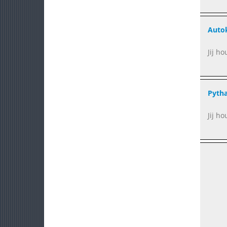
Auto
Jij h
Pyth
Jij h