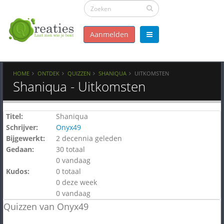
Aanmelden
HOME
ONTDEK
QUIZZEN
SHANIQUA
UITKOMSTEN
Shaniqua - Uitkomsten
Titel:
Shaniqua
Schrijver:
Onyx49
Bijgewerkt:
2 decennia geleden
Gedaan:
30 totaal
0 vandaag
Kudos:
0 totaal
0 deze week
0 vandaag
Quizzen van Onyx49