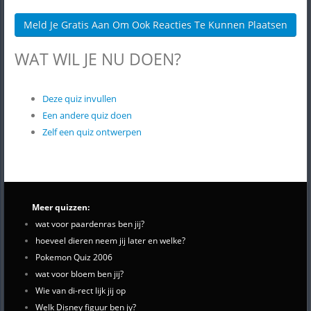
Meld Je Gratis Aan Om Ook Reacties Te Kunnen Plaatsen
WAT WIL JE NU DOEN?
Deze quiz invullen
Een andere quiz doen
Zelf een quiz ontwerpen
Meer quizzen:
wat voor paardenras ben jij?
hoeveel dieren neem jij later en welke?
Pokemon Quiz 2006
wat voor bloem ben jij?
Wie van di-rect lijk jij op
Welk Disney figuur ben jy?