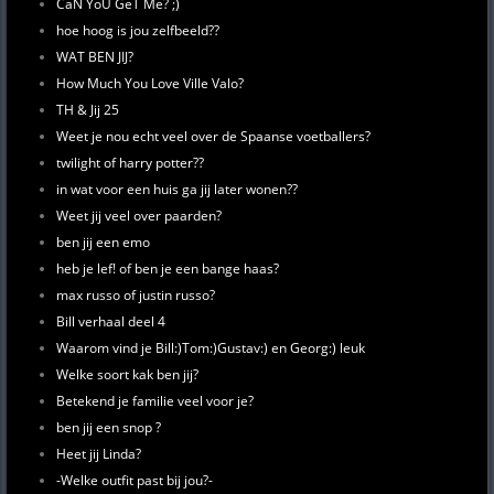
CaN YoU GeT Me? ;)
hoe hoog is jou zelfbeeld??
WAT BEN JIJ?
How Much You Love Ville Valo?
TH & Jij 25
Weet je nou echt veel over de Spaanse voetballers?
twilight of harry potter??
in wat voor een huis ga jij later wonen??
Weet jij veel over paarden?
ben jij een emo
heb je lef! of ben je een bange haas?
max russo of justin russo?
Bill verhaal deel 4
Waarom vind je Bill:)Tom:)Gustav:) en Georg:) leuk
Welke soort kak ben jij?
Betekend je familie veel voor je?
ben jij een snop ?
Heet jij Linda?
-Welke outfit past bij jou?-