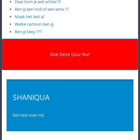
Daar kom je wel achter !!!
Ben jij een troll of een winx ??
Maak het lied af
Welke cartoon ben jij
Ben jij Sexy ???
SHANIQUA
Een test over mij